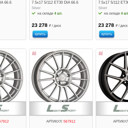
IA 66.6
7.5x17 5/112 ET30 DIA 66.6
7.5x17 5/112 ET3
Silver
Silver
на складе
4 шт.
на складе
4 шт
23 278
23 278
₽ / диск
₽ / диск
купить
купить
67912
АРТИКУЛ:
567912
АРТИКУЛ