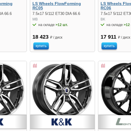
orming
LS Wheels FlowForming
LS Wheels Flo
RC05
RC06
IA 66.6
7.5x17 5/112 ET30 DIA 66.6
7.5x17 5/112 ET3
MB
BK
на складе
>12 шт.
на складе
>12 
18 423
17 911
₽ / диск
₽ / диск
купить
купить