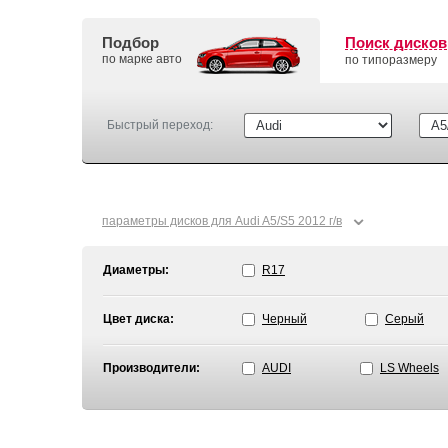
Подбор
Поиск дисков
по марке авто
по типоразмеру
Быстрый переход:
⌄
параметры дисков для Audi A5/S5 2012 г/в
Диаметры:
R17
Цвет диска:
Черный
Серый
Производители:
AUDI
LS Wheels