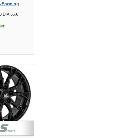
wForming
0 DIA 66.6
шт.