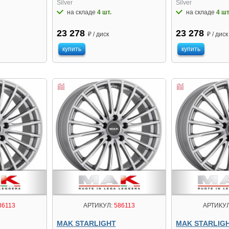
Silver
Silver
на складе
4 шт.
на складе
4 шт
23 278
23 278
₽ / диск
₽ / диск
купить
купить
86113
АРТИКУЛ:
586113
АРТИКУЛ
MAK STARLIGHT
MAK STARLIG