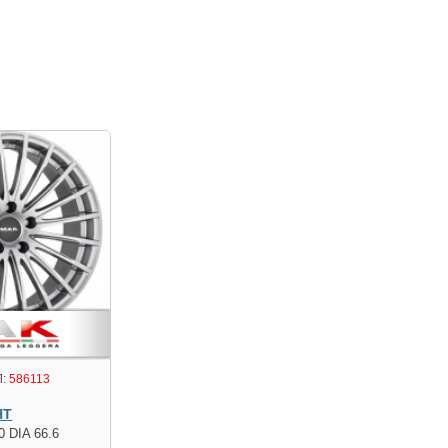
:
586113
HT
0 DIA 66.6