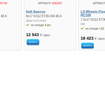
05738
АРТИКУЛ:
606265
АРТИКУЛ
КиК Бартон
LS Wheels Flo
RC108
 66.6
8x17 5/112 ET26 DIA 66.6
7.5x17 5/112 ET3
Дарк платинум
MB
на складе
4 шт.
на складе
>12 
12 543
₽ / диск
18 423
₽ / диск
купить
купить