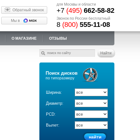
для Москвы и области
+7
(495)
662-58-82
Обратный звонок
Звонок по России бесплатный
Мы в
8
(800)
555-11-08
О МАГАЗИНЕ
ОТЗЫВЫ
Поиск дисков
по типоразмеру
Ширина:
Диаметр:
PCD:
Вылет: