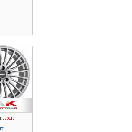
.
:
586113
HT