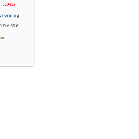
:
610412
wForming
0 DIA 66.6
шт.