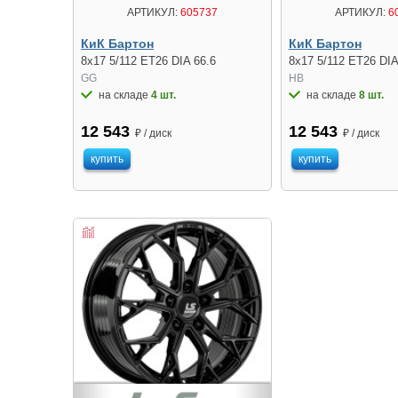
АРТИКУЛ:
605737
АРТИКУЛ:
6
КиК Бартон
КиК Бартон
8x17 5/112 ET26 DIA 66.6
8x17 5/112 ET26 DIA
GG
HB
на складе
4 шт.
на складе
8 шт.
12 543
12 543
₽ / диск
₽ / диск
купить
купить