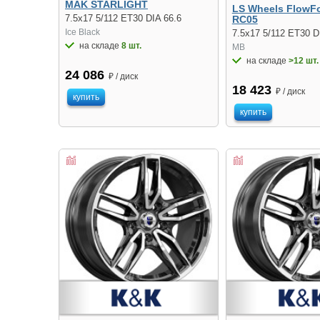
MAK STARLIGHT
LS Wheels FlowF
7.5x17 5/112 ET30 DIA 66.6
RC05
Ice Black
7.5x17 5/112 ET30 D
на складе
8 шт.
MB
на складе
>12 шт.
24 086
₽ / диск
18 423
₽ / диск
купить
купить