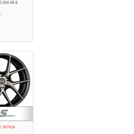
0 DIA 66.6
.
:
567916