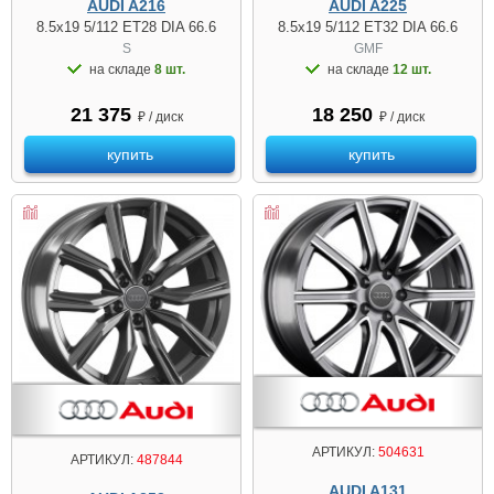
AUDI A216
AUDI A225
8.5x19 5/112 ET28 DIA 66.6
8.5x19 5/112 ET32 DIA 66.6
S
GMF
на складе
8 шт.
на складе
12 шт.
21 375
18 250
₽ / диск
₽ / диск
купить
купить
АРТИКУЛ:
504631
АРТИКУЛ:
487844
AUDI A131