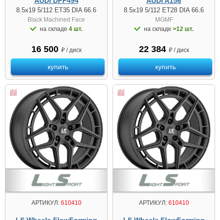
AUDI DFF494
AUDI A156
8.5x19 5/112 ET35 DIA 66.6
8.5x19 5/112 ET28 DIA 66.6
Black Machined Face
MGMF
на складе
4 шт.
на складе
>12 шт.
16 500
22 384
₽ / диск
₽ / диск
купить
купить
АРТИКУЛ:
610410
АРТИКУЛ:
610410
LS Wheels FlowForming
LS Wheels FlowForming