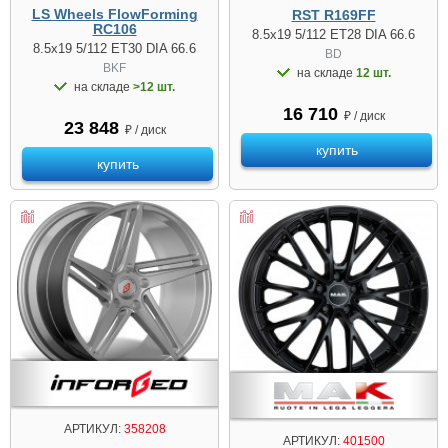
LS Wheels FlowForming
RST R169FF
RC106
8.5x19 5/112 ET28 DIA 66.6
8.5x19 5/112 ET30 DIA 66.6
BD
BKF
на складе
12 шт.
на складе
>12 шт.
16 710
₽ / диск
23 848
₽ / диск
купить
купить
АРТИКУЛ:
358208
АРТИКУЛ:
401500