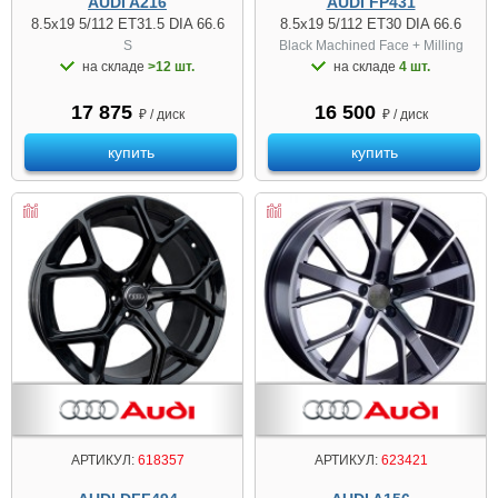
AUDI A216
AUDI FP431
8.5x19 5/112 ET31.5 DIA 66.6
8.5x19 5/112 ET30 DIA 66.6
S
Black Machined Face + Milling
на складе
>12 шт.
на складе
4 шт.
17 875
16 500
₽ / диск
₽ / диск
купить
купить
АРТИКУЛ:
618357
АРТИКУЛ:
623421