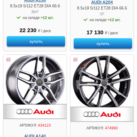
AUDI A138
AUDI A204
8.5x19 5/112 ET28 DIA 66.6
8.5x19 5/112 ET28 DIA 66.6
BKF
SF
на складе
>12 шт.
на складе
>12 шт.
22 230
₽ / диск
17 130
₽ / диск
купить
купить
АРТИКУЛ:
434123
АРТИКУЛ:
474990
AUDI A140