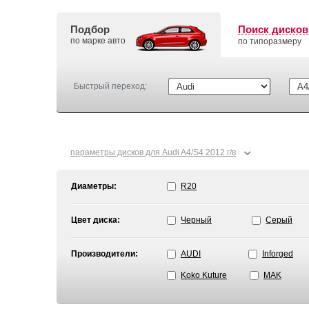
Подбор
Поиск дисков
по марке авто
по типоразмеру
Быстрый переход:
⌄
параметры дисков для Audi A4/S4 2012 г/в
Диаметры:
R20
Цвет диска:
Черный
Серый
Производители:
AUDI
Inforged
Koko Kuture
MAK