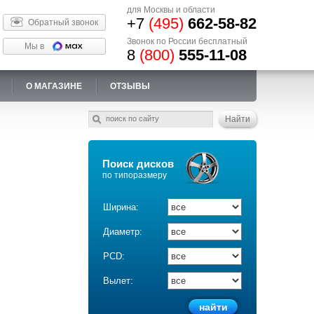
для Москвы и области
+7
(495)
662-58-82
Обратный звонок
Звонок по России бесплатный
Мы в
8
(800)
555-11-08
О МАГАЗИНЕ
ОТЗЫВЫ
Поиск дисков
по типоразмеру
Ширина:
Диаметр:
PCD:
Вылет: