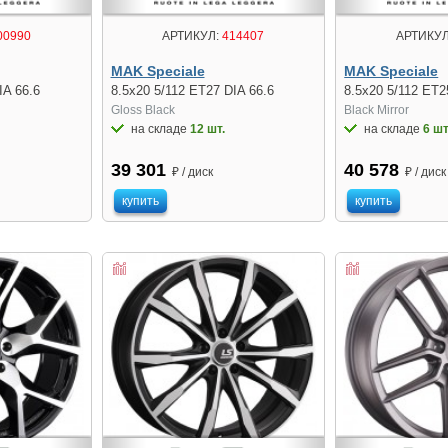
00990
АРТИКУЛ:
414407
АРТИКУЛ
MAK Speciale
MAK Speciale
IA 66.6
8.5x20 5/112 ET27 DIA 66.6
8.5x20 5/112 ET2
Gloss Black
Black Mirror
на складе
12 шт.
на складе
6 шт
39 301
40 578
₽ / диск
₽ / диск
купить
купить