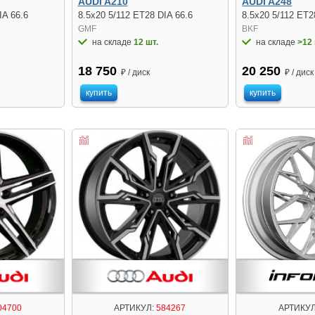
AUDI A210
AUDI A248
IA 66.6
8.5x20 5/112 ET28 DIA 66.6
8.5x20 5/112 ET2
GMF
BKF
на складе
12 шт.
на складе
>12 
18 750
20 250
₽ / диск
₽ / диск
купить
купить
04700
АРТИКУЛ:
584267
АРТИКУЛ