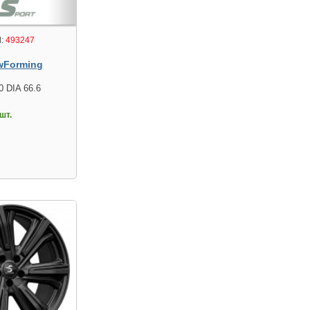
:
493247
wForming
0 DIA 66.6
шт.