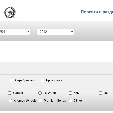
Перейти в раз
Серебристый
Бронзовый
Carwel
LS Wheels
КиК
RST
Khomen Wheels
Premium Series
Xtrike