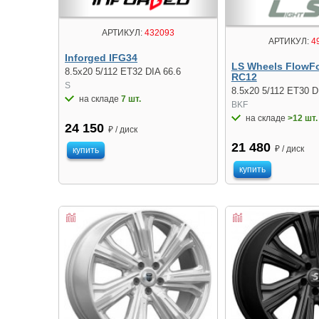
АРТИКУЛ:
432093
АРТИКУЛ:
4
Inforged IFG34
LS Wheels FlowF
8.5x20 5/112 ET32 DIA 66.6
RC12
S
8.5x20 5/112 ET30 D
на складе
7 шт.
BKF
на складе
>12 шт.
24 150
₽ / диск
21 480
₽ / диск
купить
купить