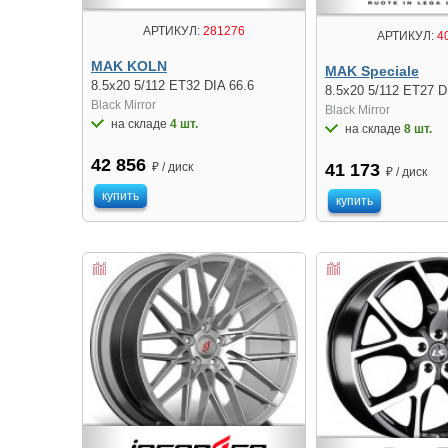
АРТИКУЛ:
281276
АРТИКУЛ:
4
MAK KOLN
MAK Speciale
8.5x20 5/112 ET32 DIA 66.6
8.5x20 5/112 ET27 D
Black Mirror
Black Mirror
на складе
4 шт.
на складе
8 шт.
42 856
41 173
₽ / диск
₽ / диск
купить
купить