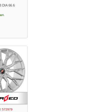
8 DIA 66.6
шт.
:
572979