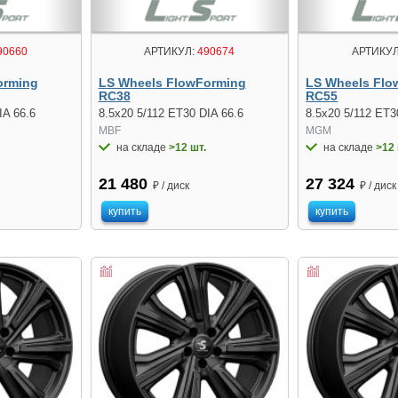
90660
АРТИКУЛ:
490674
АРТИКУЛ
orming
LS Wheels FlowForming
LS Wheels Flo
RC38
RC55
IA 66.6
8.5x20 5/112 ET30 DIA 66.6
8.5x20 5/112 ET3
MBF
MGM
на складе
>12 шт.
на складе
>12 
21 480
27 324
₽ / диск
₽ / диск
купить
купить