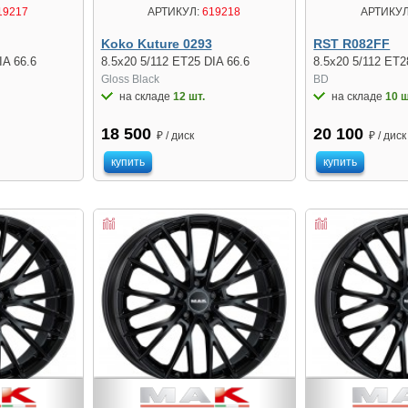
АРТИКУЛ
19217
АРТИКУЛ:
619218
RST R082FF
Koko Kuture 0293
8.5x20 5/112 ET2
IA 66.6
8.5x20 5/112 ET25 DIA 66.6
BD
Gloss Black
на складе
10 ш
на складе
12 шт.
20 100
18 500
₽ / диск
₽ / диск
купить
купить