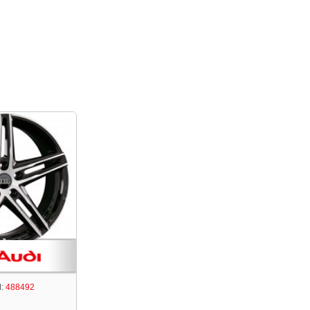
:
488492