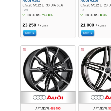
AUDI A191
AUDI A210
8.5x20 5/112 ET30 DIA 66.6
8.5x20 5/112 ET28 D
GMF
BKF
на складе
>12 шт.
на складе
8 шт.
23 250
21 000
₽ / диск
₽ / диск
купить
купить
АРТИКУЛ:
488495
АРТИКУЛ:
5