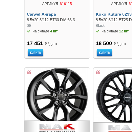
АРТИКУЛ:
616115
АРТИКУЛ:
6
Carwel Ангара
Koko Kuture 0293
8.5x20 5/112 ET30 DIA 66.6
8.5x20 5/112 ET25 D
SB
Black
на складе
4 шт.
на складе
12 шт.
17 451
18 500
₽ / диск
₽ / диск
купить
купить