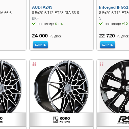
AUDI A249
Inforged IFG51
IA 66.6
8.5x20 5/112 ET28 DIA 66.6
8.5x20 5/112 ET3
BKF
S
на складе
4 шт.
на складе
>12 
24 000
22 720
₽ / диск
₽ / диск
купить
купить