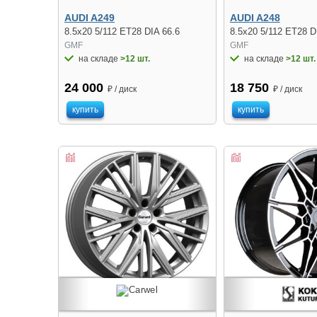
AUDI A249
AUDI A248
8.5x20 5/112 ET28 DIA 66.6
8.5x20 5/112 ET28 D
GMF
GMF
на складе
>12 шт.
на складе
>12 шт.
24 000
18 750
₽ / диск
₽ / диск
купить
купить