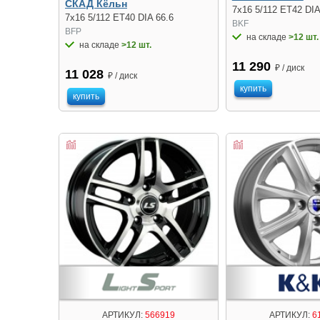
СКАД Кёльн
7x16 5/112 ET42 DIA
7x16 5/112 ET40 DIA 66.6
BKF
BFP
на складе
>12 шт.
на складе
>12 шт.
11 290
₽ / диск
11 028
₽ / диск
купить
купить
АРТИКУЛ:
566919
АРТИКУЛ:
6