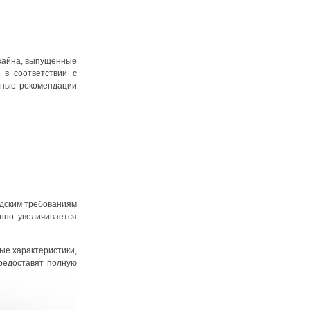
изайна, выпущенные
 в соответствии с
нные рекомендации
одским требованиям
нно увеличивается
ые характеристики,
редоставят полную