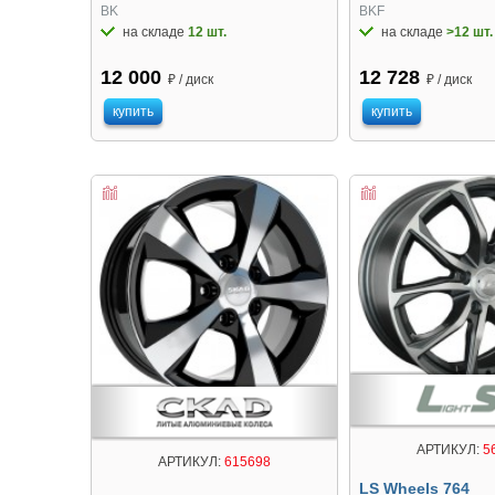
BK
BKF
на складе
12 шт.
на складе
>12 шт.
12 000
12 728
₽ / диск
₽ / диск
купить
купить
АРТИКУЛ:
5
АРТИКУЛ:
615698
LS Wheels 764