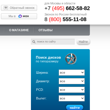
для Москвы и области
+7
(495)
662-58-82
Обратный звонок
Звонок по России бесплатный
Мы в
8
(800)
555-11-08
О МАГАЗИНЕ
ОТЗЫВЫ
Поиск дисков
по типоразмеру
Ширина:
Диаметр:
PCD:
Вылет: