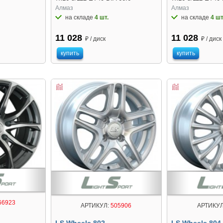
Алмаз
Алмаз
на складе
4 шт.
на складе
4 шт
11 028
11 028
₽ / диск
₽ / диск
купить
купить
66923
АРТИКУЛ:
505906
АРТИКУЛ
LS Wheels 802
LS Wheels 804