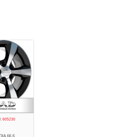
:
605230
DIA 66.6