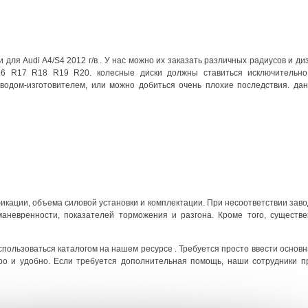
для Audi A4/S4 2012 г/в . У нас можно их заказать различных радиусов и д
6 R17 R18 R19 R20. колесные диски должны ставиться исключительно
водом-изготовителем, или можно добиться очень плохие последствия. да
фикации, объема силовой установки и комплектации. При несоответствии зав
аневренности, показателей торможения и разгона. Кроме того, существе
спользоваться каталогом на нашем ресурсе . Требуется просто ввести основн
ро и удобно. Если требуется дополнительная помощь, наши сотрудники п