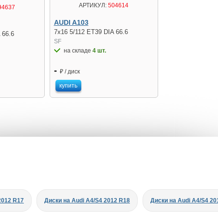
АРТИКУЛ:
504614
94637
AUDI A103
7x16 5/112 ET39 DIA 66.6
 66.6
SF
на складе
4 шт.
-
₽ / диск
купить
2012 R17
Диски на Audi A4/S4 2012 R18
Диски на Audi A4/S4 20