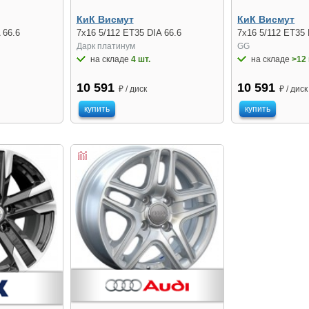
КиК Висмут
КиК Висмут
 66.6
7x16 5/112 ET35 DIA 66.6
7x16 5/112 ET35 
Дарк платинум
GG
на складе
4 шт.
на складе
>12 
10 591
10 591
₽ / диск
₽ / диск
купить
купить