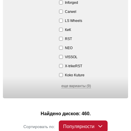
Inforged
Carwel
LS Wheels
КиК
RST
NEO
VISSOL
X-trikeRST
Koko Kuture
еще варианты (9)
Найдено дисков: 460.
Популярности
Сортировать по: