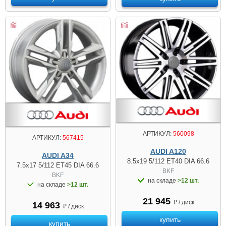
АРТИКУЛ:
560098
АРТИКУЛ:
567415
AUDI A120
AUDI A34
8.5x19 5/112 ET40 DIA 66.6
7.5x17 5/112 ET45 DIA 66.6
BKF
BKF
на складе
>12 шт.
на складе
>12 шт.
21 945
₽ / диск
14 963
₽ / диск
купить
купить