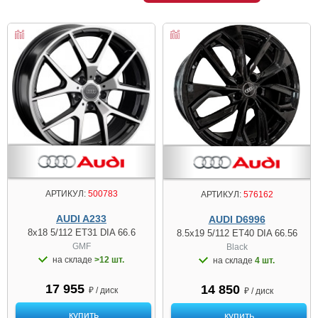
АРТИКУЛ:
500783
АРТИКУЛ:
576162
AUDI A233
AUDI D6996
8x18 5/112 ET31 DIA 66.6
8.5x19 5/112 ET40 DIA 66.56
GMF
Black
на складе
>12 шт.
на складе
4 шт.
17 955
14 850
₽ / диск
₽ / диск
купить
купить