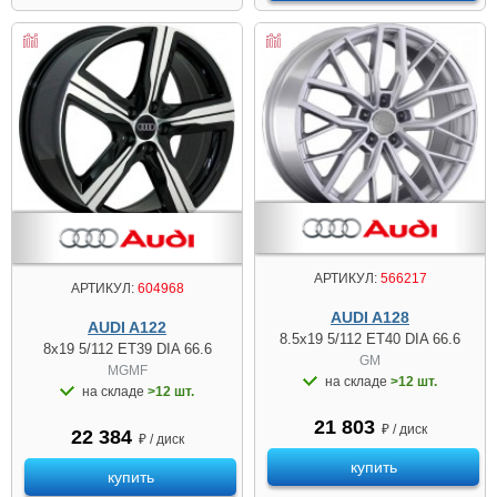
АРТИКУЛ:
566217
АРТИКУЛ:
604968
AUDI A128
AUDI A122
8.5x19 5/112 ET40 DIA 66.6
8x19 5/112 ET39 DIA 66.6
GM
MGMF
на складе
>12 шт.
на складе
>12 шт.
21 803
₽ / диск
22 384
₽ / диск
купить
купить