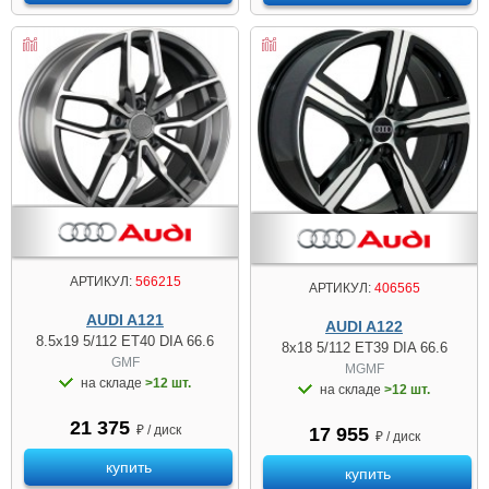
АРТИКУЛ:
566215
АРТИКУЛ:
406565
AUDI A121
AUDI A122
8.5x19 5/112 ET40 DIA 66.6
8x18 5/112 ET39 DIA 66.6
GMF
MGMF
на складе
>12 шт.
на складе
>12 шт.
21 375
₽ / диск
17 955
₽ / диск
купить
купить