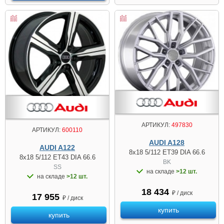
АРТИКУЛ:
497830
АРТИКУЛ:
600110
AUDI A128
AUDI A122
8x18 5/112 ET39 DIA 66.6
8x18 5/112 ET43 DIA 66.6
BK
SS
на складе
>12 шт.
на складе
>12 шт.
18 434
₽ / диск
17 955
₽ / диск
купить
купить