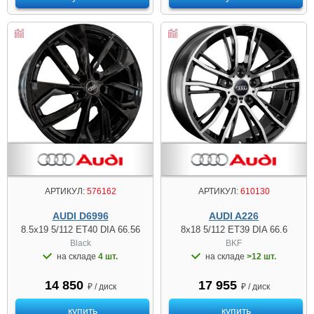
АРТИКУЛ:
576162
АРТИКУЛ:
610130
AUDI D6996
AUDI A226
8.5x19 5/112 ET40 DIA 66.56
8x18 5/112 ET39 DIA 66.6
Black
BKF
на складе
4 шт.
на складе
>12 шт.
14 850
17 955
₽ / диск
₽ / диск
купить
купить