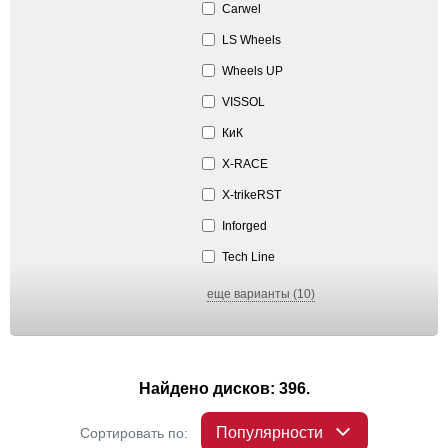
Carwel
LS Wheels
Wheels UP
VISSOL
КиК
X-RACE
X-trikeRST
Inforged
Tech Line
еще варианты (10)
Найдено дисков: 396.
Популярности
Сортировать по: