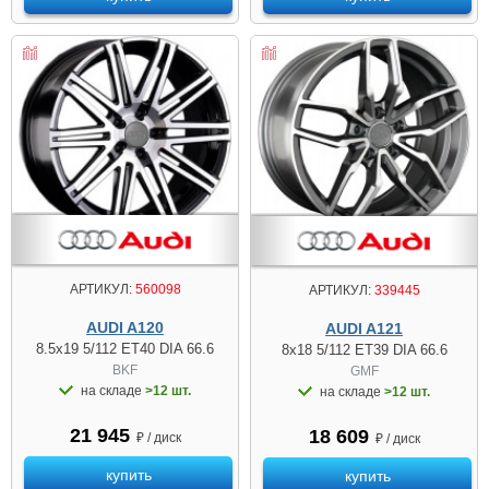
АРТИКУЛ:
560098
АРТИКУЛ:
339445
AUDI A120
AUDI A121
8.5x19 5/112 ET40 DIA 66.6
8x18 5/112 ET39 DIA 66.6
BKF
GMF
на складе
>12 шт.
на складе
>12 шт.
21 945
18 609
₽ / диск
₽ / диск
купить
купить