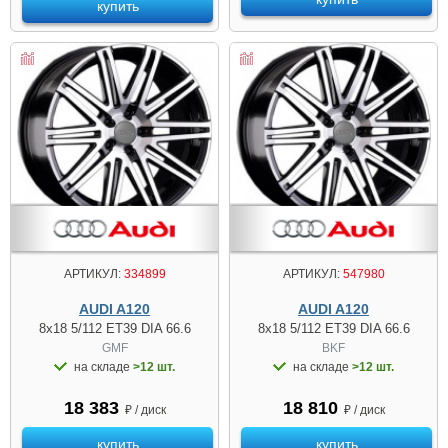
купить
АРТИКУЛ:
334899
АРТИКУЛ:
547980
AUDI A120
AUDI A120
8x18 5/112 ET39 DIA 66.6
8x18 5/112 ET39 DIA 66.6
GMF
BKF
на складе
>12 шт.
на складе
>12 шт.
18 383
18 810
₽ / диск
₽ / диск
купить
купить