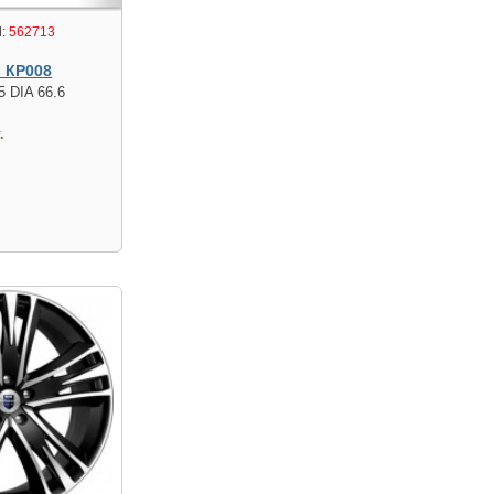
:
562713
s КР008
5 DIA 66.6
.