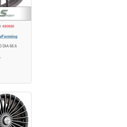
:
490690
wForming
0 DIA 66.6
.