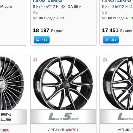
Carwel Ангара
Carwel Ангара
IA 66.6
8.5x20 5/112 ET43 DIA 66.6
8.5x20 5/112 ET4
AB
SB
на складе
7 шт.
на складе
4 шт
18 197
17 451
₽ / диск
₽ / диск
купить
купить
АРТИКУЛ:
490701
АРТИКУЛ
77800