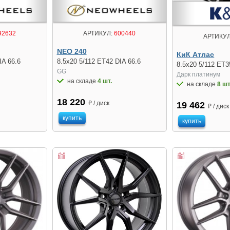
92632
АРТИКУЛ:
600440
АРТИКУЛ
NEO 240
КиК Атлас
IA 66.6
8.5x20 5/112 ET42 DIA 66.6
8.5x20 5/112 ET3
GG
Дарк платинум
на складе
4 шт.
на складе
8 шт
18 220
₽ / диск
19 462
₽ / диск
купить
купить