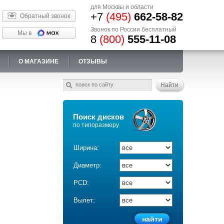
для Москвы и области
+7
(495)
662-58-82
Обратный звонок
Звонок по России бесплатный
Мы в
8
(800)
555-11-08
О МАГАЗИНЕ
ОТЗЫВЫ
Поиск дисков
по типоразмеру
Ширина:
Диаметр:
PCD:
Вылет: