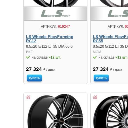
АРТИКУЛ:
619247
АРТИКУЛ:
6
LS Wheels FlowForming
LS Wheels FlowF
RC12
RC55
8.5x20 5/112 ET35 DIA 66.6
8.5x20 5/112 ET35 D
BKF
MGM
на складе
>12 шт.
на складе
>12 шт.
27 324
27 324
₽ / диск
₽ / диск
купить
купить