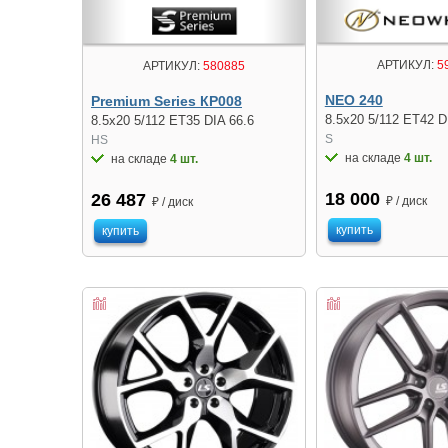
АРТИКУЛ:
5
АРТИКУЛ:
580885
NEO 240
Premium Series КР008
8.5x20 5/112 ET42 D
8.5x20 5/112 ET35 DIA 66.6
S
HS
на складе
4 шт.
на складе
4 шт.
18 000
26 487
₽ / диск
₽ / диск
купить
купить