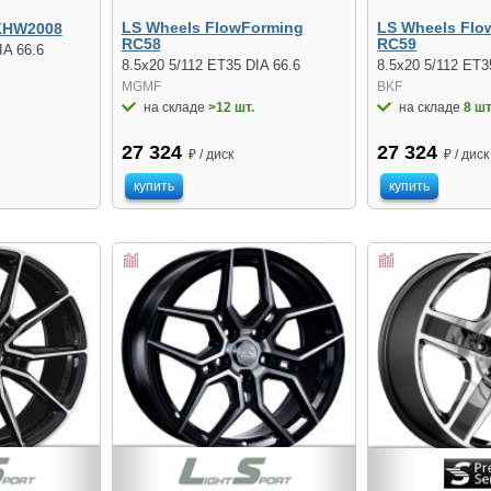
LS Wheels FlowForming
LS Wheels Flo
KHW2008
RC58
RC59
IA 66.6
8.5x20 5/112 ET35 DIA 66.6
8.5x20 5/112 ET3
MGMF
BKF
на складе
>12 шт.
на складе
8 шт
27 324
27 324
₽ / диск
₽ / диск
купить
купить