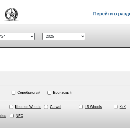
Перейти в раз
Серебристый
Бронзовый
Khomen Wheels
Carwel
LS Wheels
КиК
ries
NEO