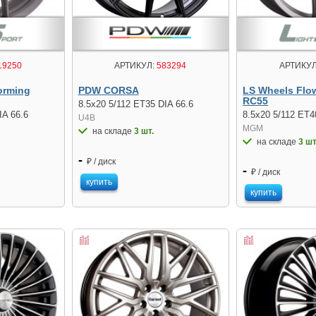
19250
АРТИКУЛ
АРТИКУЛ:
583294
orming
LS Wheels Flo
PDW CORSA
RC55
8.5x20 5/112 ET35 DIA 66.6
IA 66.6
8.5x20 5/112 ET4
U4B
MGM
на складе
3 шт.
на складе
3 шт
-
₽ / диск
-
₽ / диск
купить
купить