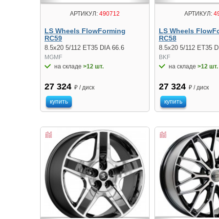
АРТИКУЛ:
490712
АРТИКУЛ:
4
LS Wheels FlowForming
LS Wheels FlowF
RC59
RC58
8.5x20 5/112 ET35 DIA 66.6
8.5x20 5/112 ET35 D
MGMF
BKF
на складе
>12 шт.
на складе
>12 шт.
27 324
27 324
₽ / диск
₽ / диск
купить
купить