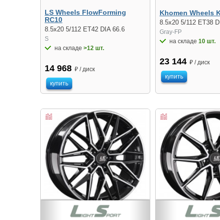
LS Wheels FlowForming
Khomen Wheels 
RC10
8.5x20 5/112 ET38 D
8.5x20 5/112 ET42 DIA 66.6
Gray-FP
S
на складе
10 шт.
на складе
>12 шт.
23 144
₽ / диск
14 968
₽ / диск
купить
купить