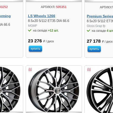
93252
АРТИКУЛ:
505351
АРТИКУЛ
orming
LS Wheels 1266
Premium Serie
8.5x20 5/112 ET35 DIA 66.6
8.5x20 5/112 ET3
IA 66.6
MGMF
Gloss Grap fp
на складе
>12 шт.
на складе
4 шт
23 276
27 178
₽ / диск
₽ / диск
купить
купить