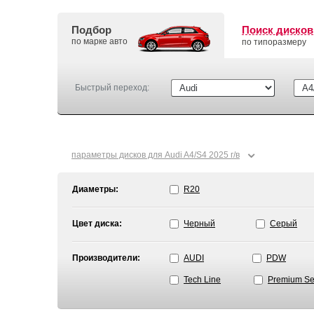
Подбор
Поиск дисков
по марке авто
по типоразмеру
Быстрый переход:
⌄
параметры дисков для Audi A4/S4 2025 г/в
Диаметры:
R20
Цвет диска:
Черный
Серый
Производители:
AUDI
PDW
Tech Line
Premium Se