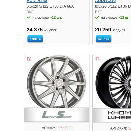
AUDI A248
AUDI A210
8.5x20 5/112 ET36 DIA 66.6
8.5x20 5/112 ET36 D
BKF
BKF
на складе
>12 шт.
на складе
>12 шт.
24 375
20 250
₽ / диск
₽ / диск
купить
купить
АРТИКУЛ:
399089
АРТИКУЛ:
4