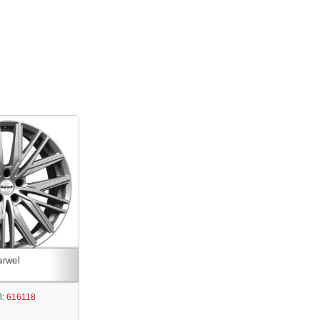
:
616118