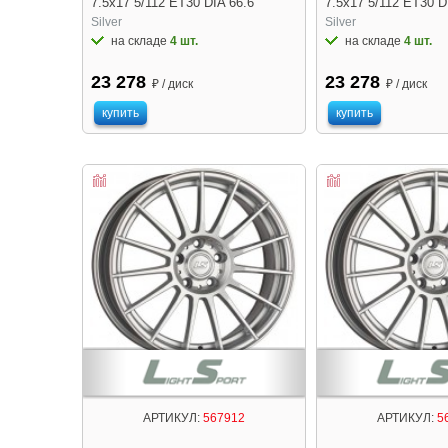
7.5x17 5/112 ET30 DIA 66.6
7.5x17 5/112 ET30 D
Silver
Silver
на складе
4 шт.
на складе
4 шт.
23 278
23 278
₽ / диск
₽ / диск
купить
купить
АРТИКУЛ:
567912
АРТИКУЛ:
5