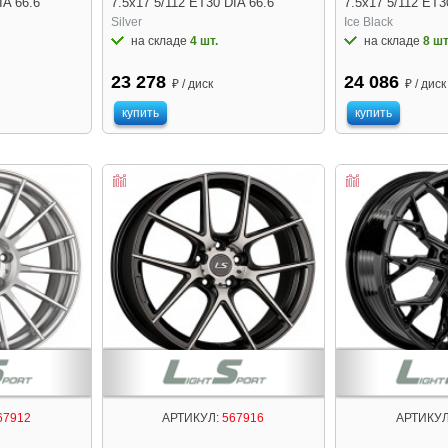
IA 66.6
7.5x17 5/112 ET30 DIA 66.6
7.5x17 5/112 ET3
Silver
Ice Black
на складе
4 шт.
на складе
8 шт
23 278
24 086
₽ / диск
₽ / диск
купить
купить
67912
АРТИКУЛ:
567916
АРТИКУЛ