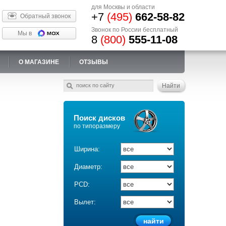
для Москвы и области
+7
(495)
662-58-82
Обратный звонок
Звонок по России бесплатный
Мы в
8
(800)
555-11-08
О МАГАЗИНЕ
ОТЗЫВЫ
Поиск дисков
по типоразмеру
Ширина:
Диаметр:
PCD:
Вылет: