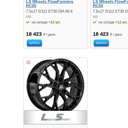
LS Wheels FlowForming
LS Wheels FlowF
RC05
RC05
7.5x17 5/112 ET30 DIA 66.6
7.5x17 5/112 ET30 D
MB
MB
на складе
>12 шт.
на складе
>12 шт.
18 423
18 423
₽ / диск
₽ / диск
купить
купить