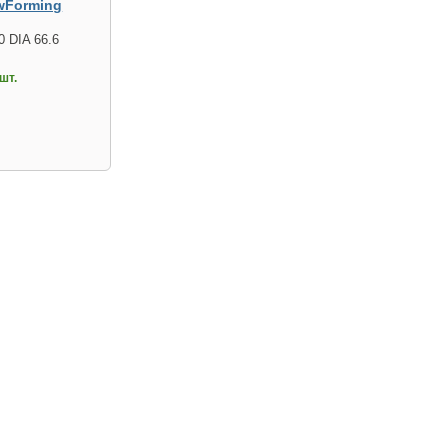
wForming
0 DIA 66.6
шт.