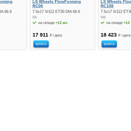
orming
LS Wheels FlowForming
LS Wheels Flo
RC06
RC108
IA 66.6
7.5x17 5/112 ET30 DIA 66.6
7.5x17 5/112 ET3
BK
MB
на складе
>12 шт.
на складе
>12 
17 911
18 423
₽ / диск
₽ / диск
купить
купить