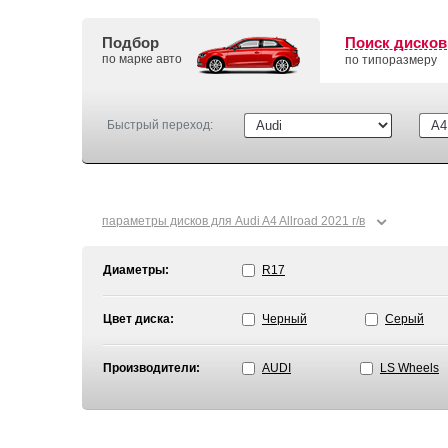
Подбор
Поиск дисков
по марке авто
по типоразмеру
Быстрый переход:
⌄
параметры дисков для Audi A4 Allroad 2021 г/в
Диаметры:
R17
Цвет диска:
Черный
Серый
Производители:
AUDI
LS Wheels