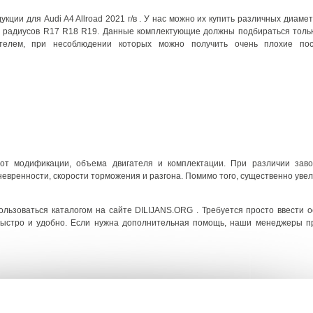
ции для Audi A4 Allroad 2021 г/в . У нас можно их купить различных диаме
 радиусов R17 R18 R19. Данные комплектующие должны подбираться только
ителем, при несоблюдении которых можно получить очень плохие пос
 от модификации, объема двигателя и комплектации. При различии зав
вренности, скорости торможения и разгона. Помимо того, существенно увел
ользоваться каталогом на сайте DILIJANS.ORG . Требуется просто ввести 
 быстро и удобно. Если нужна дополнительная помощь, наши менеджеры п