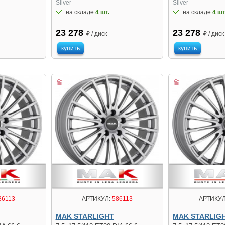
Silver
Silver
на складе
4 шт.
на складе
4 шт
23 278
23 278
₽ / диск
₽ / диск
купить
купить
86113
АРТИКУЛ:
586113
АРТИКУЛ
MAK STARLIGHT
MAK STARLIG