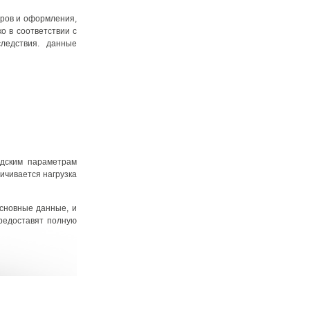
тров и оформления,
 в соответствии с
ледствия. данные
одским параметрам
ичивается нагрузка
основные данные, и
редоставят полную