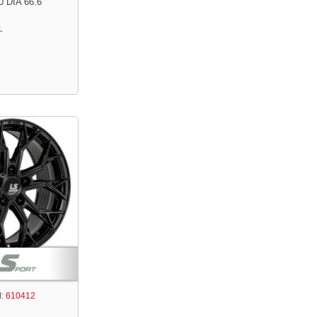
0 DIA 66.6
.
:
610412