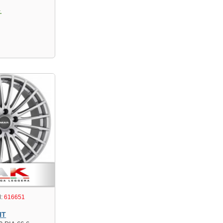
.
:
616651
HT