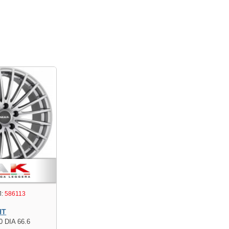
:
586113
HT
0 DIA 66.6