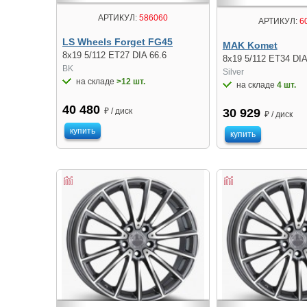
АРТИКУЛ:
586060
АРТИКУЛ:
6
LS Wheels Forget FG45
MAK Komet
8x19 5/112 ET27 DIA 66.6
8x19 5/112 ET34 DIA
BK
Silver
на складе
>12 шт.
на складе
4 шт.
40 480
₽ / диск
30 929
₽ / диск
купить
купить