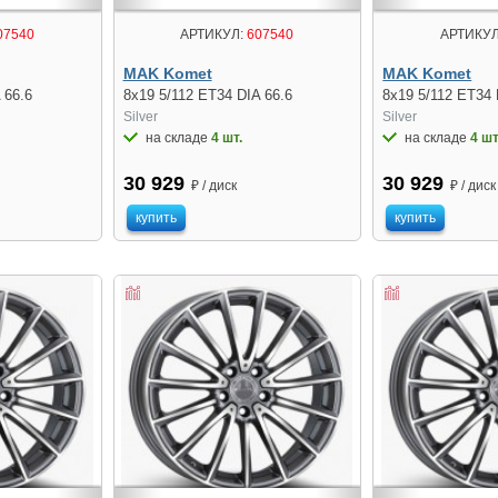
07540
АРТИКУЛ:
607540
АРТИКУЛ
MAK Komet
MAK Komet
 66.6
8x19 5/112 ET34 DIA 66.6
8x19 5/112 ET34 
Silver
Silver
на складе
4 шт.
на складе
4 шт
30 929
30 929
₽ / диск
₽ / диск
купить
купить