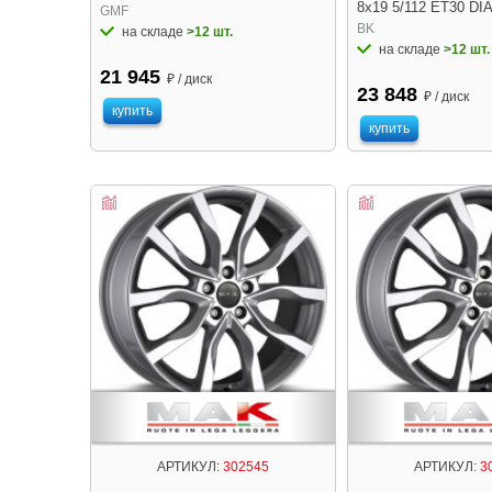
8x19 5/112 ET30 DIA
GMF
BK
на складе
>12 шт.
на складе
>12 шт.
21 945
₽ / диск
23 848
₽ / диск
купить
купить
АРТИКУЛ:
302545
АРТИКУЛ:
3