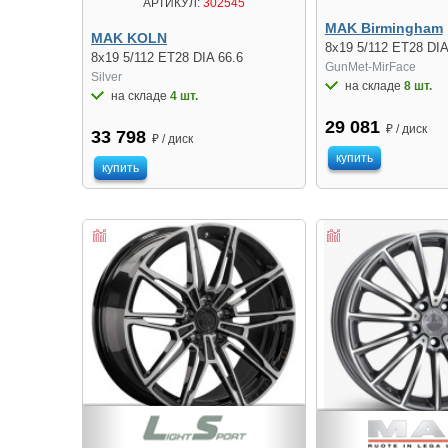
АРТИКУЛ:
302545
MAK Birmingham
MAK KOLN
8x19 5/112 ET28 DIA
8x19 5/112 ET28 DIA 66.6
GunMet-MirFace
Silver
на складе
8 шт.
на складе
4 шт.
29 081
₽ / диск
33 798
₽ / диск
купить
купить