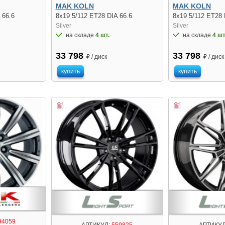
MAK KOLN
MAK KOLN
 66.6
8x19 5/112 ET28 DIA 66.6
8x19 5/112 ET28 
Silver
Silver
на складе
4 шт.
на складе
4 шт
33 798
33 798
₽ / диск
₽ / диск
купить
купить
94059
АРТИКУЛ:
559825
АРТИКУЛ