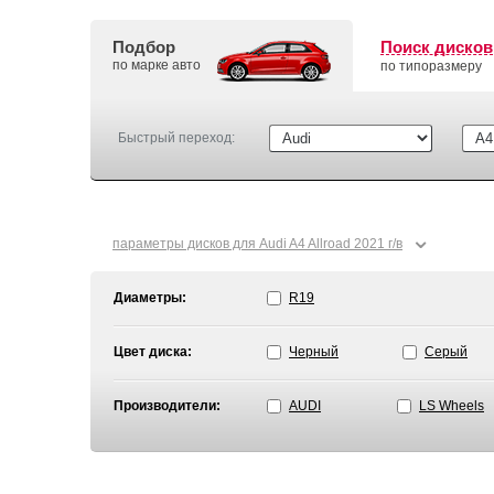
Подбор
Поиск дисков
по марке авто
по типоразмеру
Быстрый переход:
⌄
параметры дисков для Audi A4 Allroad 2021 г/в
Диаметры:
R19
Цвет диска:
Черный
Серый
Производители:
AUDI
LS Wheels