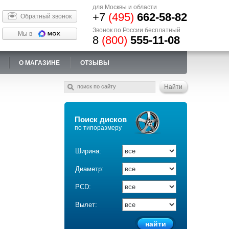
для Москвы и области
+7
(495)
662-58-82
Обратный звонок
Звонок по России бесплатный
Мы в
8
(800)
555-11-08
О МАГАЗИНЕ
ОТЗЫВЫ
Поиск дисков
по типоразмеру
Ширина:
Диаметр:
PCD:
Вылет: