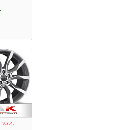
.
:
302545