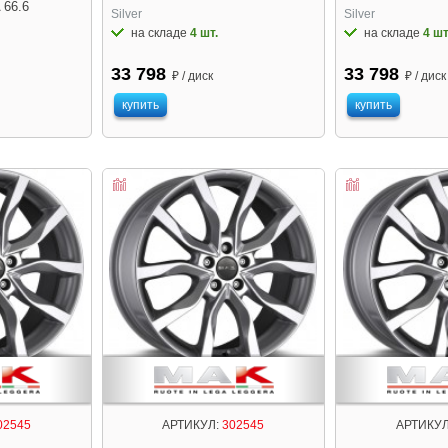
 66.6
Silver
Silver
на складе
4 шт.
на складе
4 шт
33 798
33 798
₽ / диск
₽ / диск
купить
купить
02545
АРТИКУЛ:
302545
АРТИКУЛ