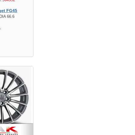
get FG45
DIA 66.6
.