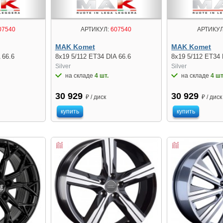
07540
АРТИКУЛ:
607540
АРТИКУЛ
MAK Komet
MAK Komet
 66.6
8x19 5/112 ET34 DIA 66.6
8x19 5/112 ET34 
Silver
Silver
на складе
4 шт.
на складе
4 шт
30 929
30 929
₽ / диск
₽ / диск
купить
купить