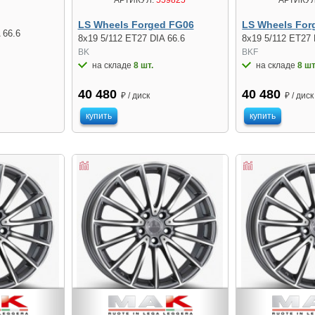
LS Wheels Forged FG06
LS Wheels For
 66.6
8x19 5/112 ET27 DIA 66.6
8x19 5/112 ET27 
BK
BKF
на складе
8 шт.
на складе
8 шт
40 480
40 480
₽ / диск
₽ / диск
купить
купить