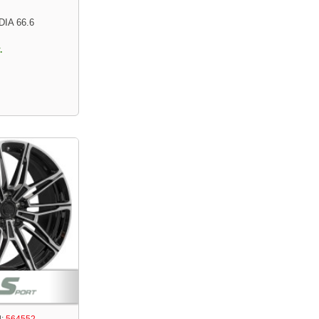
DIA 66.6
.
:
564552