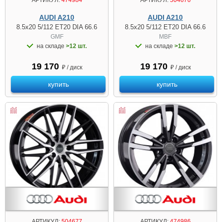
АРТИКУЛ:
474984
АРТИКУЛ:
504676
AUDI A210
AUDI A210
8.5x20 5/112 ET20 DIA 66.6
8.5x20 5/112 ET20 DIA 66.6
GMF
MBF
на складе
>12 шт.
на складе
>12 шт.
19 170
19 170
₽ / диск
₽ / диск
купить
купить
АРТИКУЛ:
504677
АРТИКУЛ:
474986