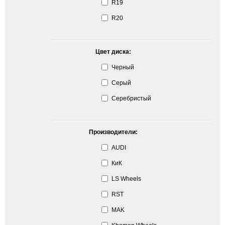
R19
R20
Цвет диска:
Черный
Серый
Серебристый
Производители:
AUDI
КиК
LS Wheels
RST
MAK