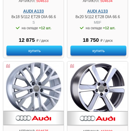
АРТИКУЛ:
504633
АРТИКУЛ:
504634
AUDI A133
AUDI A133
8x18 5/112 ET29 DIA 66.6
8x20 5/112 ET28 DIA 66.6
S
MBF
на складе
>12 шт.
на складе
>12 шт.
12 875
18 750
₽ / диск
₽ / диск
купить
купить