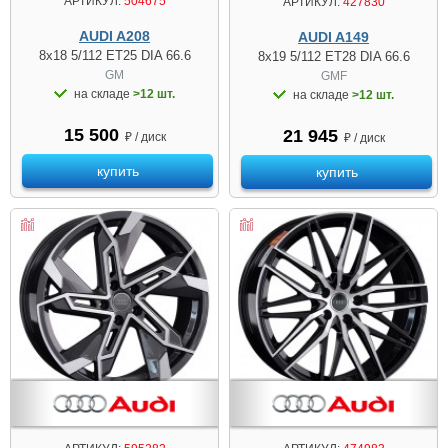
АРТИКУЛ:
504675
АРТИКУЛ:
427830
AUDI A208
AUDI A149
8x18 5/112 ET25 DIA 66.6
8x19 5/112 ET28 DIA 66.6
GM
GMF
на складе
>12 шт.
на складе
>12 шт.
15 500
21 945
₽ / диск
₽ / диск
купить
купить