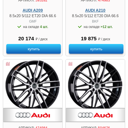
АРТИКУЛ:
595282
АРТИКУЛ:
474983
AUDI A209
AUDI A210
8.5x20 5/112 ET20 DIA 66.6
8.5x20 5/112 ET20 DIA 66.6
GMF
BKF
на складе
4 шт.
на складе
>12 шт.
20 174
19 875
₽ / диск
₽ / диск
купить
купить