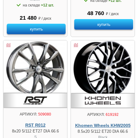
на складе
>12 шт.
на складе
>12 шт.
48 760
₽ / диск
21 480
₽ / диск
купить
купить
АРТИКУЛ:
509080
АРТИКУЛ:
619192
RST R012
Khomen Wheels KHW2005
8x20 5/112 ET27 DIA 66.6
8.5x20 5/112 ET20 DIA 66.6
S
Black