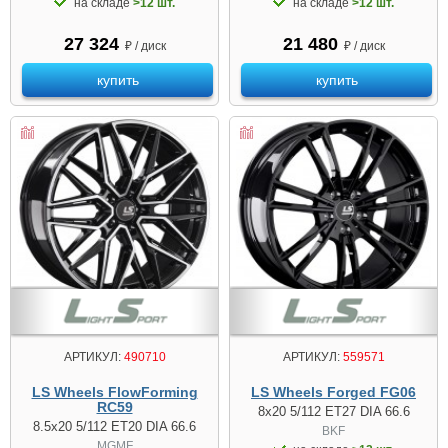
на складе
>12 шт.
на складе
>12 шт.
27 324
21 480
₽ / диск
₽ / диск
купить
купить
АРТИКУЛ:
490710
АРТИКУЛ:
559571
LS Wheels FlowForming
LS Wheels Forged FG06
RC59
8x20 5/112 ET27 DIA 66.6
8.5x20 5/112 ET20 DIA 66.6
BKF
MGMF