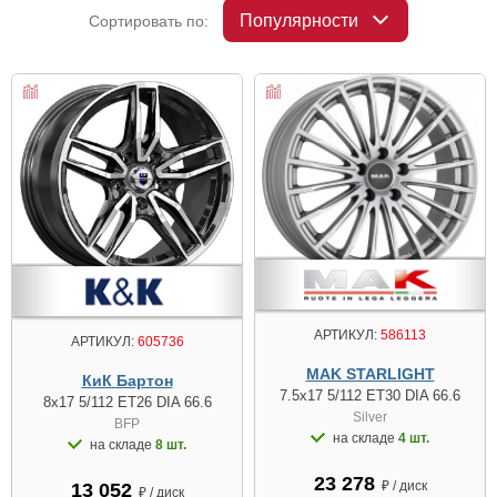
Популярности
Сортировать по:
АРТИКУЛ:
586113
АРТИКУЛ:
605736
MAK STARLIGHT
КиК Бартон
7.5x17 5/112 ET30 DIA 66.6
8x17 5/112 ET26 DIA 66.6
Silver
BFP
на складе
4 шт.
на складе
8 шт.
23 278
₽ / диск
13 052
₽ / диск