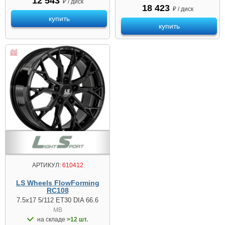
12 543
₽ / диск
18 423
₽ / диск
купить
купить
АРТИКУЛ:
610412
LS Wheels FlowForming
RC108
7.5x17 5/112 ET30 DIA 66.6
MB
на складе
>12 шт.