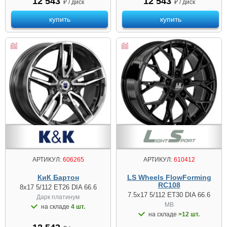
12 543
12 543
₽ / диск
₽ / диск
купить
купить
АРТИКУЛ:
606265
АРТИКУЛ:
610412
КиК Бартон
LS Wheels FlowForming
RC108
8x17 5/112 ET26 DIA 66.6
7.5x17 5/112 ET30 DIA 66.6
Дарк платинум
MB
на складе
4 шт.
на складе
>12 шт.