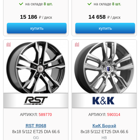
на складе
8 шт.
на складе
8 шт.
15 186
14 658
₽ / диск
₽ / диск
купить
купить
АРТИКУЛ:
589770
АРТИКУЛ:
590314
RST R068
КиК Борэй
8x18 5/112 ET25 DIA 66.6
8x18 5/112 ET25 DIA 66.6
GG
HB