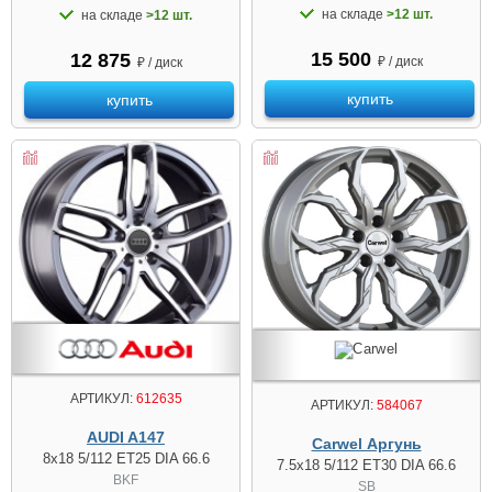
на складе
>12 шт.
на складе
>12 шт.
15 500
12 875
₽ / диск
₽ / диск
купить
купить
АРТИКУЛ:
612635
АРТИКУЛ:
584067
AUDI A147
Carwel Аргунь
8x18 5/112 ET25 DIA 66.6
7.5x18 5/112 ET30 DIA 66.6
BKF
SB