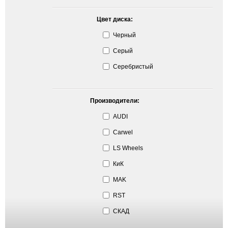
Цвет диска:
Черный
Серый
Серебристый
Производители:
AUDI
Carwel
LS Wheels
КиК
MAK
RST
СКАД