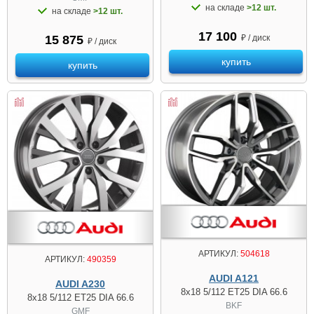
на складе
>12 шт.
на складе
>12 шт.
17 100
₽ / диск
15 875
₽ / диск
купить
купить
АРТИКУЛ:
504618
АРТИКУЛ:
490359
AUDI A121
AUDI A230
8x18 5/112 ET25 DIA 66.6
8x18 5/112 ET25 DIA 66.6
BKF
GMF