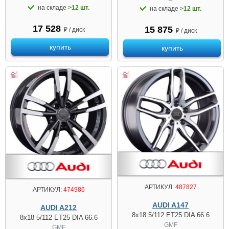
на складе
>12 шт.
на складе
>12 шт.
17 528
15 875
₽ / диск
₽ / диск
купить
купить
АРТИКУЛ:
487827
АРТИКУЛ:
474986
AUDI A147
AUDI A212
8x18 5/112 ET25 DIA 66.6
8x18 5/112 ET25 DIA 66.6
GMF
GMF