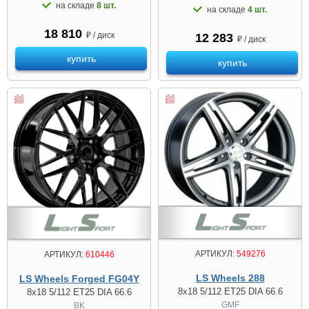
на складе
8 шт.
на складе
4 шт.
18 810
₽ / диск
12 283
₽ / диск
купить
купить
АРТИКУЛ:
549276
АРТИКУЛ:
610446
LS Wheels 288
LS Wheels Forged FG04Y
8x18 5/112 ET25 DIA 66.6
8x18 5/112 ET25 DIA 66.6
GMF
BK