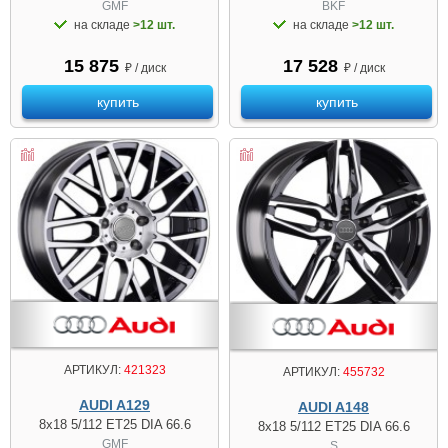
GMF
BKF
на складе
>12 шт.
на складе
>12 шт.
15 875
17 528
₽ / диск
₽ / диск
купить
купить
АРТИКУЛ:
421323
АРТИКУЛ:
455732
AUDI A129
AUDI A148
8x18 5/112 ET25 DIA 66.6
8x18 5/112 ET25 DIA 66.6
GMF
S