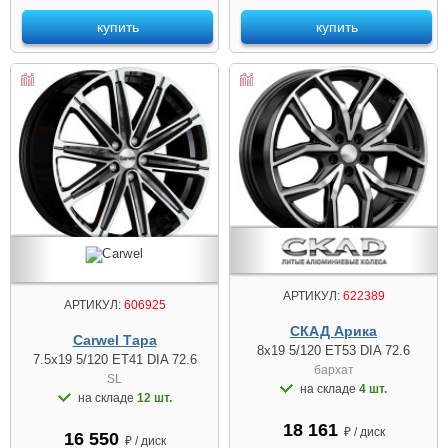
купить
купить
АРТИКУЛ:
622389
АРТИКУЛ:
606925
СКАД Арика
Carwel Тара
8x19 5/120 ET53 DIA 72.6
7.5x19 5/120 ET41 DIA 72.6
бархат
SL
на складе
4 шт.
на складе
12 шт.
18 161
₽ / диск
16 550
₽ / диск