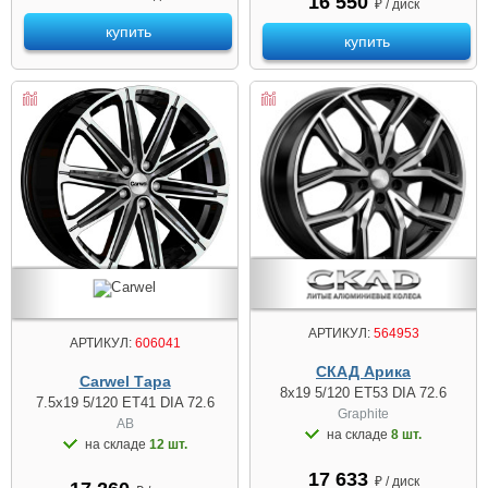
16 550
₽ / диск
купить
купить
АРТИКУЛ:
564953
АРТИКУЛ:
606041
СКАД Арика
Carwel Тара
8x19 5/120 ET53 DIA 72.6
7.5x19 5/120 ET41 DIA 72.6
Graphite
AB
на складе
8 шт.
на складе
12 шт.
17 633
₽ / диск