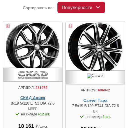
Популярности
Сортировать по:
АРТИКУЛ:
581975
АРТИКУЛ:
606042
СКАД Арика
Carwel Тара
8x19 5/120 ET53 DIA 72.6
7.5x19 5/120 ET41 DIA 72.6
MBFP
BK
на складе
>12 шт.
на складе
8 шт.
18 161
₽ / диск