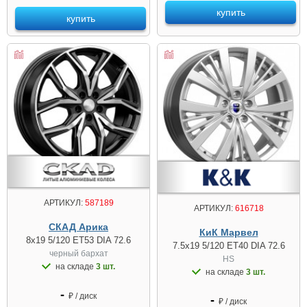
купить
купить
АРТИКУЛ:
587189
АРТИКУЛ:
616718
СКАД Арика
КиК Марвел
8x19 5/120 ET53 DIA 72.6
7.5x19 5/120 ET40 DIA 72.6
черный бархат
HS
на складе
3 шт.
на складе
3 шт.
-
₽ / диск
-
₽ / диск