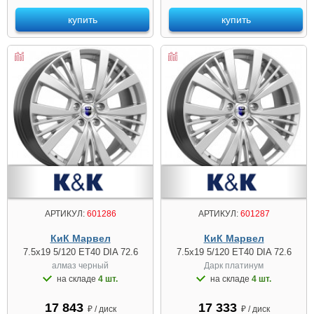
купить
купить
АРТИКУЛ:
601286
АРТИКУЛ:
601287
КиК Марвел
КиК Марвел
7.5x19 5/120 ET40 DIA 72.6
7.5x19 5/120 ET40 DIA 72.6
алмаз чeрный
Дарк платинум
на складе
4 шт.
на складе
4 шт.
17 843
17 333
₽ / диск
₽ / диск