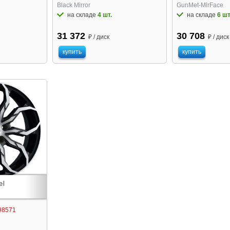
Black Mirror
GunMet-MirFace
на складе
4 шт.
на складе
6 шт
31 372
30 708
₽ / диск
₽ / диск
купить
купить
98571