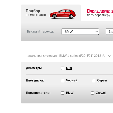
Подбор
Поиск дисков
по марке авто
по типоразмеру
Быстрый переход:
⌄
параметры дисков для BMW 1-series (F20, F21) 2012 г/в
Диаметры:
R18
Цвет диска:
Черный
Серый
Производители:
BMW
Carwel