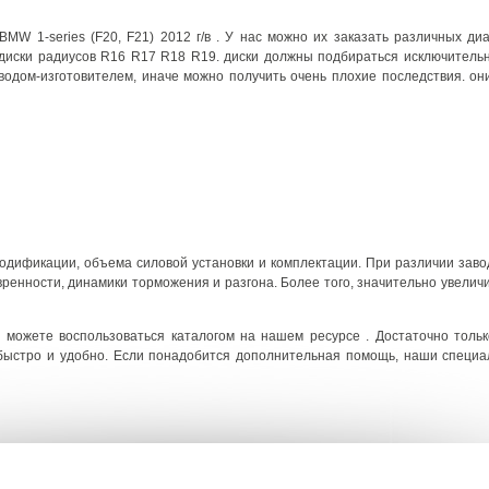
MW 1-series (F20, F21) 2012 г/в . У нас можно их заказать различных ди
диски радиусов R16 R17 R18 R19. диски должны подбираться исключительн
одом-изготовителем, иначе можно получить очень плохие последствия. о
модификации, объема силовой установки и комплектации. При различии зав
енности, динамики торможения и разгона. Более того, значительно увеличи
 можете воспользоваться каталогом на нашем ресурсе . Достаточно толь
 быстро и удобно. Если понадобится дополнительная помощь, наши специ