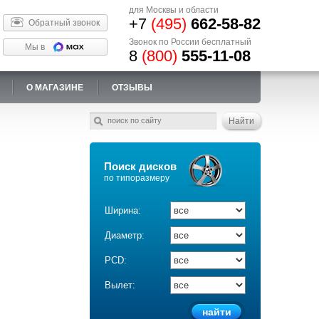
для Москвы и области
+7
(495)
662-58-82
Обратный звонок
Звонок по России бесплатный
Мы в
8
(800)
555-11-08
О МАГАЗИНЕ
ОТЗЫВЫ
Поиск дисков
по типоразмеру
Ширина:
Диаметр:
PCD:
Вылет: