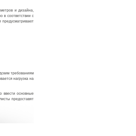
аметров и дизайна,
о в соответствии с
ни предусматривают
одским требованиям
вается нагрузка на
ко ввести основные
алисты предоставят