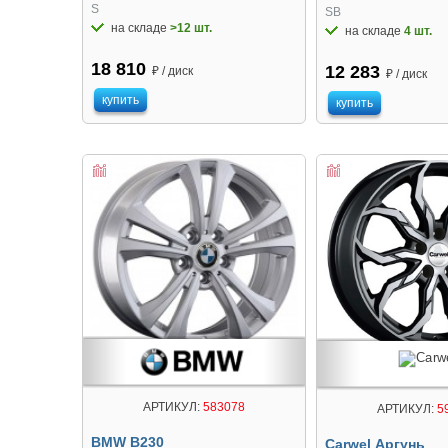
S
SB
на складе
>12 шт.
на складе
4 шт.
18 810
12 283
₽ / диск
₽ / диск
купить
купить
АРТИКУЛ:
583078
АРТИКУЛ:
5
BMW B230
Carwel Аргунь