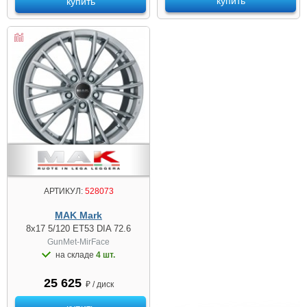
купить
купить
АРТИКУЛ:
528073
MAK Mark
8x17 5/120 ET53 DIA 72.6
GunMet-MirFace
на складе
4 шт.
25 625
₽ / диск