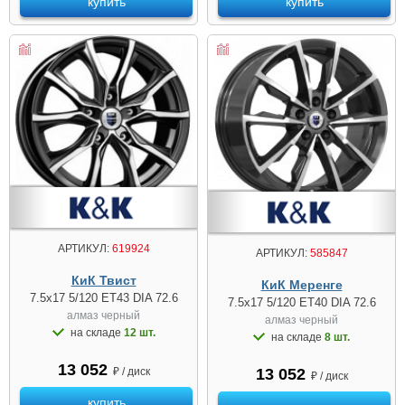
купить
купить
АРТИКУЛ:
619924
АРТИКУЛ:
585847
КиК Твист
КиК Меренге
7.5x17 5/120 ET43 DIA 72.6
7.5x17 5/120 ET40 DIA 72.6
алмаз черный
алмаз чeрный
на складе
12 шт.
на складе
8 шт.
13 052
₽ / диск
13 052
₽ / диск
купить