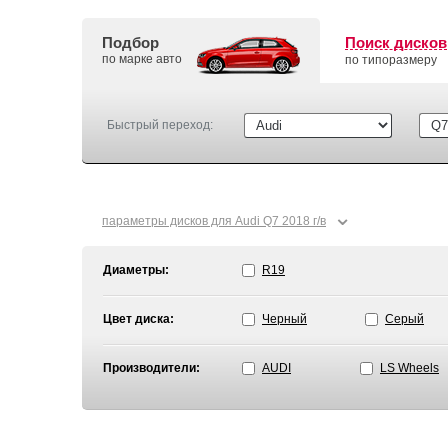
Подбор
Поиск дисков
по марке авто
по типоразмеру
Быстрый переход:
⌄
параметры дисков для Audi Q7 2018 г/в
Диаметры:
R19
Цвет диска:
Черный
Серый
Производители:
AUDI
LS Wheels