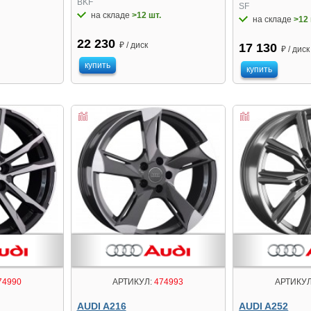
BKF
SF
на складе
>12 шт.
на складе
>12 
22 230
₽ / диск
17 130
₽ / диск
купить
купить
74990
АРТИКУЛ:
474993
АРТИКУЛ
AUDI A216
AUDI A252