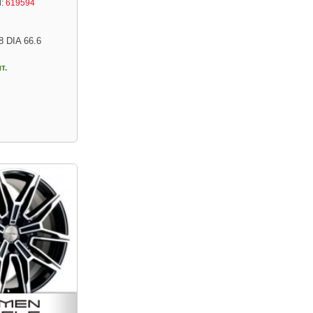
:
619594
8 DIA 66.6
т.