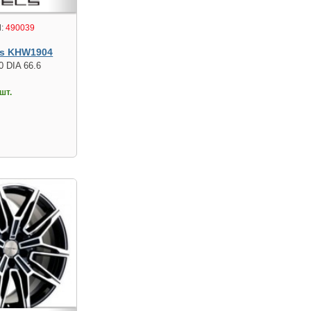
:
490039
s KHW1904
0 DIA 66.6
шт.