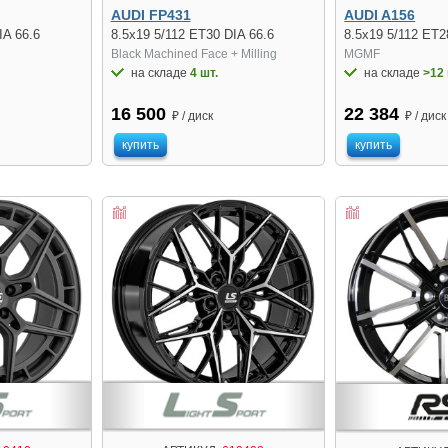
AUDI FP431
AUDI A156
IA 66.6
8.5x19 5/112 ET30 DIA 66.6
8.5x19 5/112 ET2
Black Machined Face + Milling
MGMF
на складе
4 шт.
на складе
>12 
16 500
22 384
₽ / диск
₽ / диск
купить
купить