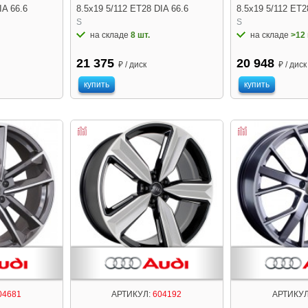
IA 66.6
8.5x19 5/112 ET28 DIA 66.6
8.5x19 5/112 ET2
S
S
на складе
8 шт.
на складе
>12 
21 375
20 948
₽ / диск
₽ / диск
купить
купить
04681
АРТИКУЛ:
604192
АРТИКУЛ