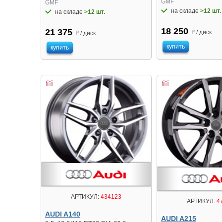
GMF
GMF
на складе
>12 шт.
на складе
>12 шт.
18 250
21 375
₽ / диск
₽ / диск
купить
купить
АРТИКУЛ:
434123
АРТИКУЛ:
4
AUDI A140
AUDI A215