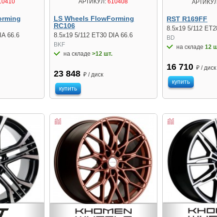
10410
АРТИКУЛ:
610408
АРТИКУЛ
orming
LS Wheels FlowForming
RST R169FF
RC106
8.5x19 5/112 ET2
IA 66.6
8.5x19 5/112 ET30 DIA 66.6
BD
BKF
на складе
12 ш
на складе
>12 шт.
16 710
₽ / диск
23 848
₽ / диск
купить
купить