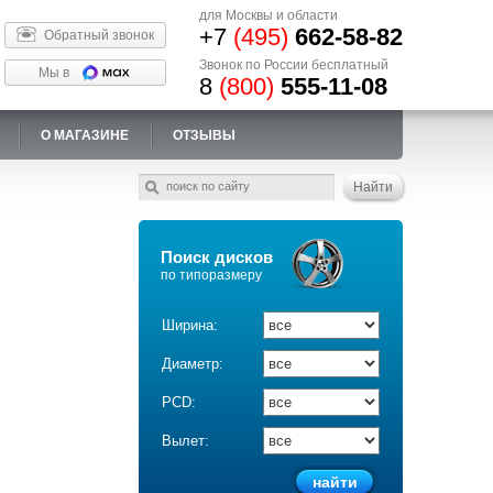
для Москвы и области
+7
(495)
662-58-82
Обратный звонок
Звонок по России бесплатный
Мы в
8
(800)
555-11-08
О МАГАЗИНЕ
ОТЗЫВЫ
Поиск дисков
по типоразмеру
Ширина:
Диаметр:
PCD:
Вылет: