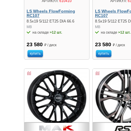
АРТИКУЛ:
610410
АРТИКУЛ:
6
LS Wheels FlowForming
LS Wheels FlowF
RC107
RC107
8.5x19 5/112 ET25 DIA 66.6
8.5x19 5/112 ET25 D
MB
MB
на складе
>12 шт.
на складе
>12 шт.
23 580
23 580
₽ / диск
₽ / диск
купить
купить