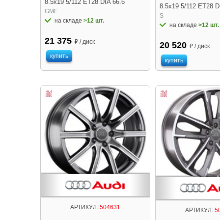
8.5x19 5/112 ET28 DIA 66.6
8.5x19 5/112 ET28 D
GMF
S
на складе
>12 шт.
на складе
>12 шт.
21 375
₽ / диск
20 520
₽ / диск
купить
купить
АРТИКУЛ:
504631
АРТИКУЛ:
5