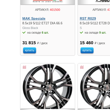
АРТИКУЛ:
401500
АРТИКУЛ:
4
MAK Speciale
RST R029
8.5x19 5/112 ET27 DIA 66.6
8.5x19 5/112 ET28 D
Gloss Black
S
на складе
6 шт.
на складе
9 шт.
31 815
15 460
₽ / диск
₽ / диск
купить
купить