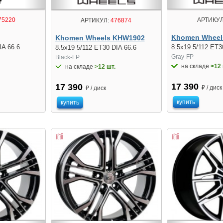
75220
АРТИКУЛ
АРТИКУЛ:
476874
Khomen Wheel
Khomen Wheels KHW1902
IA 66.6
8.5x19 5/112 ET3
8.5x19 5/112 ET30 DIA 66.6
Gray-FP
Black-FP
на складе
>12 
на складе
>12 шт.
17 390
17 390
₽ / диск
₽ / диск
купить
купить