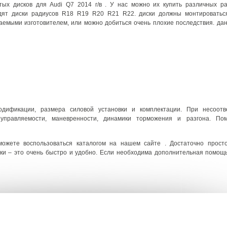
ых дисков для Audi Q7 2014 г/в . У нас можно их купить различных ра
дят диски радиусов R18 R19 R20 R21 R22. диски должны монтироватьс
гаемыми изготовителем, или можно добиться очень плохие последствия. д
дификации, размера силовой установки и комплектации. При несоотв
 управляемости, маневренности, динамики торможения и разгона. Пом
можете воспользоваться каталогом на нашем сайте . Достаточно прост
ски – это очень быстро и удобно. Если необходима дополнительная помощ