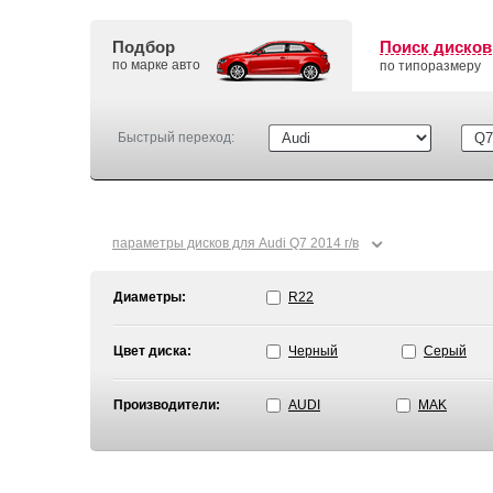
Подбор
Поиск дисков
по марке авто
по типоразмеру
Быстрый переход:
⌄
параметры дисков для Audi Q7 2014 г/в
Диаметры:
R22
Цвет диска:
Черный
Серый
Производители:
AUDI
MAK