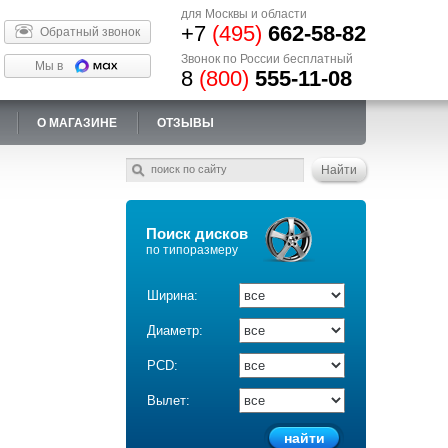
для Москвы и области
+7
(495)
662-58-82
Обратный звонок
Звонок по России бесплатный
Мы в
8
(800)
555-11-08
О МАГАЗИНЕ
ОТЗЫВЫ
Поиск дисков
по типоразмеру
Ширина:
Диаметр:
PCD:
Вылет: