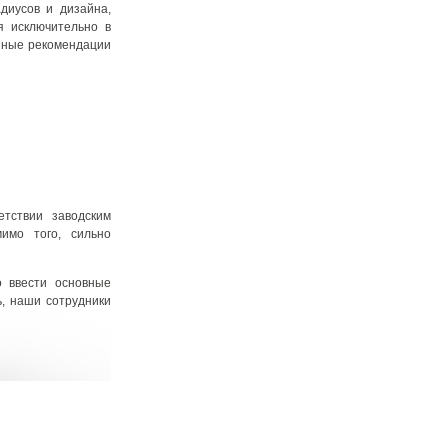
диусов и дизайна,
я исключительно в
анные рекомендации
етствии заводским
имо того, сильно
о ввести основные
ь, наши сотрудники