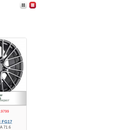
19799
d FG17
A 71.6