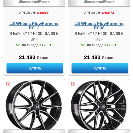
АРТИКУЛ:
490660
АРТИКУЛ:
490674
LS Wheels FlowForming
LS Wheels FlowForming
RC12
RC38
8.5x20 5/112 ET30 DIA 66.6
8.5x20 5/112 ET30 DIA 66.6
BKF
MBF
на складе
>12 шт.
на складе
>12 шт.
21 480
21 480
₽ / диск
₽ / диск
купить
купить