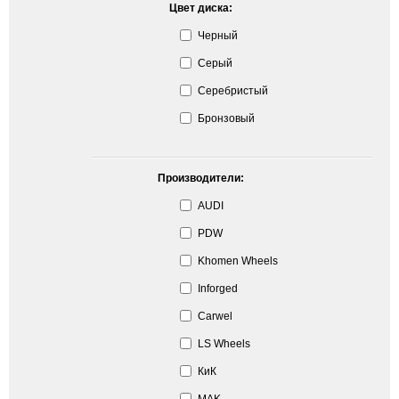
Цвет диска:
Черный
Серый
Серебристый
Бронзовый
Производители:
AUDI
PDW
Khomen Wheels
Inforged
Carwel
LS Wheels
КиК
MAK