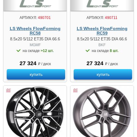
АРТИКУЛ:
490701
АРТИКУЛ:
490711
LS Wheels FlowForming
LS Wheels FlowForming
RC58
RC59
8.5x20 5/112 ET35 DIA 66.6
8.5x20 5/112 ET35 DIA 66.6
MGMF
BKF
на складе
>12 шт.
на складе
8 шт.
27 324
27 324
₽ / диск
₽ / диск
купить
купить