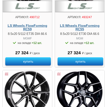
АРТИКУЛ:
490712
АРТИКУЛ:
493247
LS Wheels FlowForming
LS Wheels FlowForming
RC59
RC55
8.5x20 5/112 ET35 DIA 66.6
8.5x20 5/112 ET30 DIA 66.6
MGMF
MGM
на складе
>12 шт.
на складе
>12 шт.
27 324
27 324
₽ / диск
₽ / диск
купить
купить