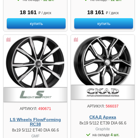
18 161
18 161
₽ / диск
₽ / диск
купить
купить
АРТИКУЛ:
566037
АРТИКУЛ:
490671
СКАД Арика
LS Wheels FlowForming
8x19 5/112 ET39 DIA 66.6
RC38
Graphite
8x19 5/112 ET40 DIA 66.6
на складе
4 шт.
GMF