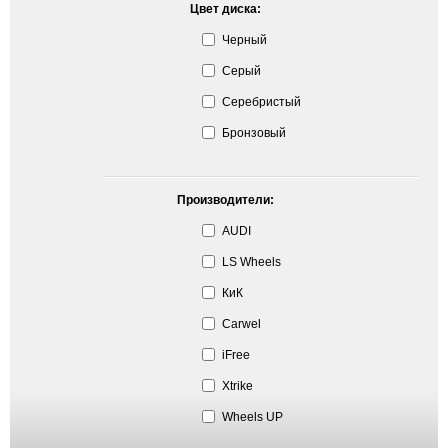
Цвет диска:
Черный
Серый
Серебристый
Бронзовый
Производители:
AUDI
LS Wheels
КиК
Carwel
iFree
Xtrike
Wheels UP