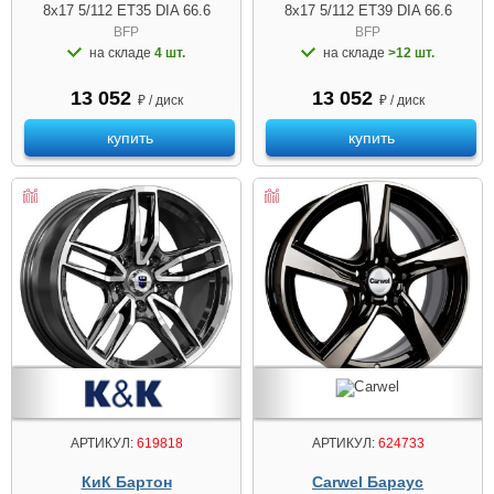
8x17 5/112 ET35 DIA 66.6
8x17 5/112 ET39 DIA 66.6
BFP
BFP
на складе
4 шт.
на складе
>12 шт.
13 052
13 052
₽ / диск
₽ / диск
купить
купить
АРТИКУЛ:
619818
АРТИКУЛ:
624733
КиК Бартон
Carwel Бараус