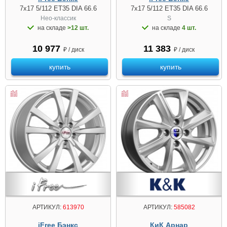
7x17 5/112 ET35 DIA 66.6
7x17 5/112 ET35 DIA 66.6
Нео-классик
S
на складе
>12 шт.
на складе
4 шт.
10 977
11 383
₽ / диск
₽ / диск
купить
купить
АРТИКУЛ:
613970
АРТИКУЛ:
585082
iFree Бэнкс
КиК Арнар