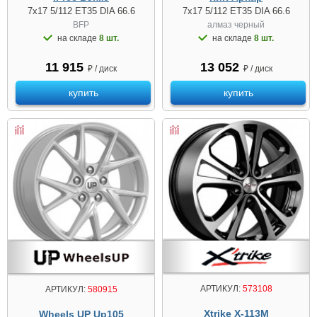
7x17 5/112 ET35 DIA 66.6
7x17 5/112 ET35 DIA 66.6
BFP
алмаз чeрный
на складе
8 шт.
на складе
8 шт.
11 915
13 052
₽ / диск
₽ / диск
купить
купить
АРТИКУЛ:
573108
АРТИКУЛ:
580915
Xtrike X-113M
Wheels UP Up105