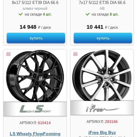
8x17 5/112 ET39 DIA 66.6
7x17 5/112 ET35 DIA 66.6
алмаз черный
AB
на складе
4 шт.
на складе
8 шт.
14 948
10 441
₽ / диск
₽ / диск
купить
купить
АРТИКУЛ:
293166
АРТИКУЛ:
610414
iFree Big Byz
LS Wheels FlowForming