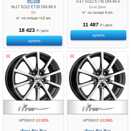
RC108
7x17 5/112 ET35 DIA 66.6
8x17 5/112 ET35 DIA 66.6
Блэк Джек
BK
на складе
4 шт.
на складе
>12 шт.
11 487
₽ / диск
18 423
₽ / диск
купить
купить
АРТИКУЛ:
613959
АРТИКУЛ:
613960
iFree Big Byz
iFree Big Byz