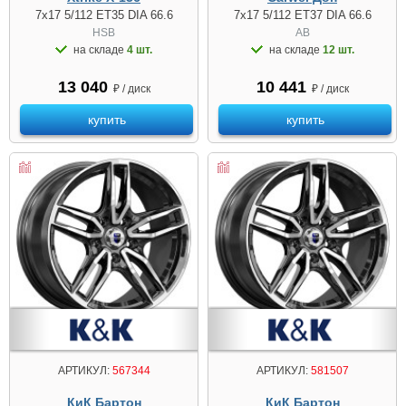
7x17 5/112 ET35 DIA 66.6
7x17 5/112 ET37 DIA 66.6
HSB
AB
на складе
4 шт.
на складе
12 шт.
13 040
10 441
₽ / диск
₽ / диск
купить
купить
АРТИКУЛ:
567344
АРТИКУЛ:
581507
КиК Бартон
КиК Бартон