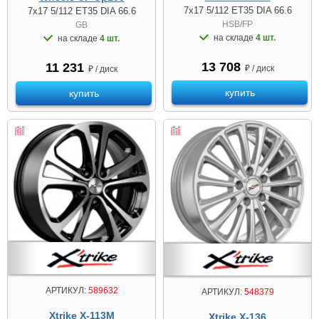
7x17 5/112 ET35 DIA 66.6
7x17 5/112 ET35 DIA 66.6
HSB/FP
GB
на складе
4 шт.
на складе
4 шт.
13 708
11 231
₽ / диск
₽ / диск
купить
купить
АРТИКУЛ:
589632
АРТИКУЛ:
548379
Xtrike X-113M
Xtrike X-136