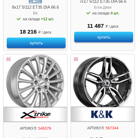
RC108
7x17 5/112 ET35 DIA 66.6
8x17 5/112 ET35 DIA 66.6
Блэк Джек
BK
на складе
4 шт.
на складе
>12 шт.
11 487
₽ / диск
18 216
₽ / диск
купить
купить
АРТИКУЛ:
567344
АРТИКУЛ:
548379