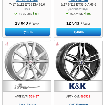
7x17 5/112 ET35 DIA 66.6
8x17 5/112 ET35 DIA 66.6
HSB
Дарк платинум
на складе
8 шт.
на складе
4 шт.
13 040
12 543
₽ / диск
₽ / диск
купить
купить
АРТИКУЛ:
598427
АРТИКУЛ:
599528
iFree Бэнкс
КиК Бартон