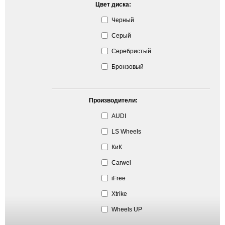
Цвет диска:
Черный
Серый
Серебристый
Бронзовый
Производители:
AUDI
LS Wheels
КиК
Carwel
iFree
Xtrike
Wheels UP