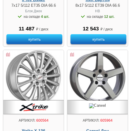
7x17 5/112 ET35 DIA 66.6
8x17 5/112 ET39 DIA 66.6
Блэк Джек
HB
на складе
4 шт.
на складе
12 шт.
11 487
12 543
₽ / диск
₽ / диск
купить
купить
АРТИКУЛ:
600564
АРТИКУЛ:
605964
Xtrike X-136
Carwel Дон