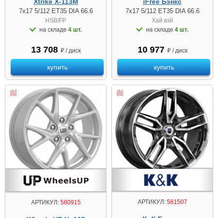
Xtrike X-113M
iFree Бэнкс
7x17 5/112 ET35 DIA 66.6
7x17 5/112 ET35 DIA 66.6
HSB/FP
Хай вэй
на складе
4 шт.
на складе
4 шт.
13 708
10 977
₽ / диск
₽ / диск
купить
купить
АРТИКУЛ:
581507
АРТИКУЛ:
580915