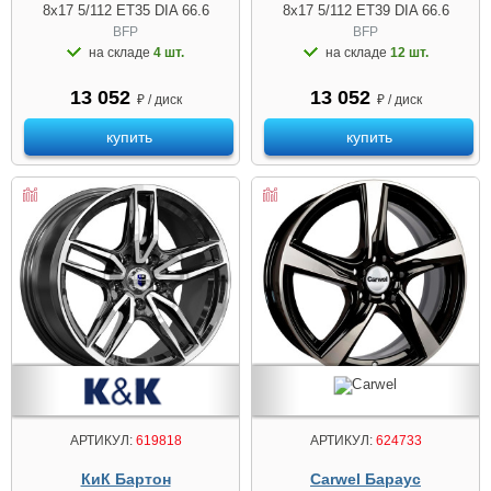
8x17 5/112 ET35 DIA 66.6
8x17 5/112 ET39 DIA 66.6
BFP
BFP
на складе
4 шт.
на складе
12 шт.
13 052
13 052
₽ / диск
₽ / диск
купить
купить
АРТИКУЛ:
619818
АРТИКУЛ:
624733
КиК Бартон
Carwel Бараус