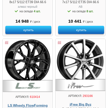
8x17 5/112 ET39 DIA 66.6
7x17 5/112 ET35 DIA 66.6
алмаз черный
AB
на складе
4 шт.
на складе
8 шт.
14 948
10 441
₽ / диск
₽ / диск
купить
купить
АРТИКУЛ:
293166
АРТИКУЛ:
610414
iFree Big Byz
LS Wheels FlowForming