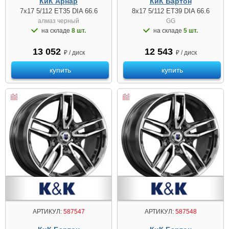
КиК Арнар
КиК Бартон
7x17 5/112 ET35 DIA 66.6
8x17 5/112 ET39 DIA 66.6
алмаз чeрный
GG
на складе
8 шт.
на складе
5 шт.
13 052
12 543
₽ / диск
₽ / диск
купить
купить
АРТИКУЛ:
587547
АРТИКУЛ:
587548