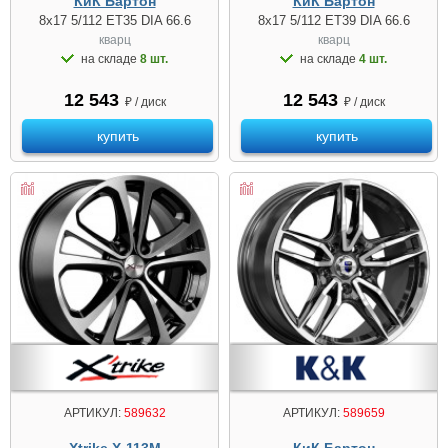
КиК Бартон
КиК Бартон
8x17 5/112 ET35 DIA 66.6
8x17 5/112 ET39 DIA 66.6
кварц
кварц
на складе
8 шт.
на складе
4 шт.
12 543
12 543
₽ / диск
₽ / диск
купить
купить
АРТИКУЛ:
589632
АРТИКУЛ:
589659
Xtrike X-113M
КиК Бартон