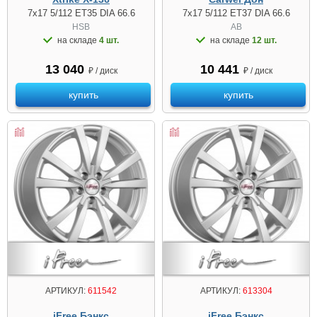
7x17 5/112 ET35 DIA 66.6
7x17 5/112 ET37 DIA 66.6
HSB
AB
на складе
4 шт.
на складе
12 шт.
13 040
10 441
₽ / диск
₽ / диск
купить
купить
АРТИКУЛ:
611542
АРТИКУЛ:
613304
iFree Бэнкс
iFree Бэнкс