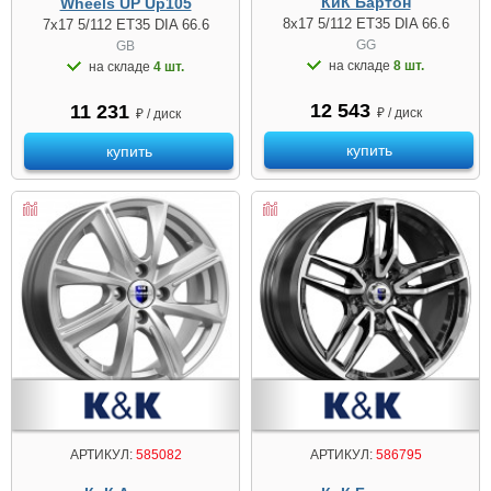
КиК Бартон
Wheels UP Up105
8x17 5/112 ET35 DIA 66.6
7x17 5/112 ET35 DIA 66.6
GG
GB
на складе
8 шт.
на складе
4 шт.
12 543
11 231
₽ / диск
₽ / диск
купить
купить
АРТИКУЛ:
585082
АРТИКУЛ:
586795