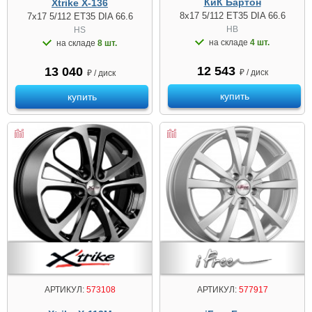
КиК Бартон
Xtrike X-136
8x17 5/112 ET35 DIA 66.6
7x17 5/112 ET35 DIA 66.6
HB
HS
на складе
4 шт.
на складе
8 шт.
12 543
13 040
₽ / диск
₽ / диск
купить
купить
АРТИКУЛ:
573108
АРТИКУЛ:
577917