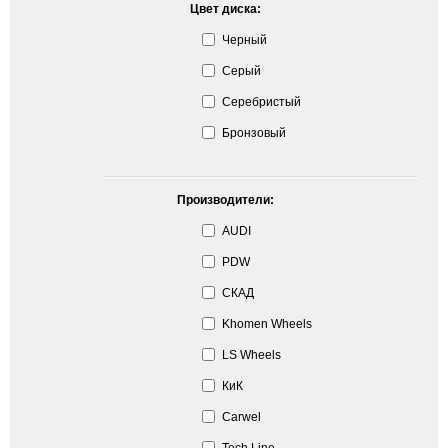
Цвет диска:
Черный
Серый
Серебристый
Бронзовый
Производители:
AUDI
PDW
СКАД
Khomen Wheels
LS Wheels
КиК
Carwel
Tech Line