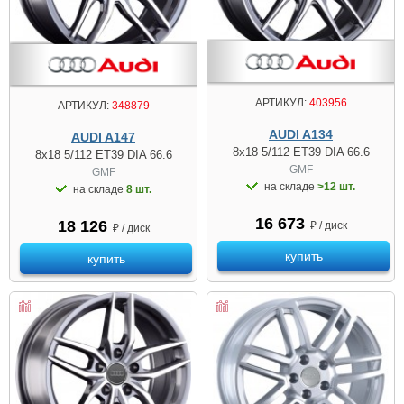
АРТИКУЛ:
403956
АРТИКУЛ:
348879
AUDI A134
AUDI A147
8x18 5/112 ET39 DIA 66.6
8x18 5/112 ET39 DIA 66.6
GMF
GMF
на складе
>12 шт.
на складе
8 шт.
16 673
18 126
₽ / диск
₽ / диск
купить
купить