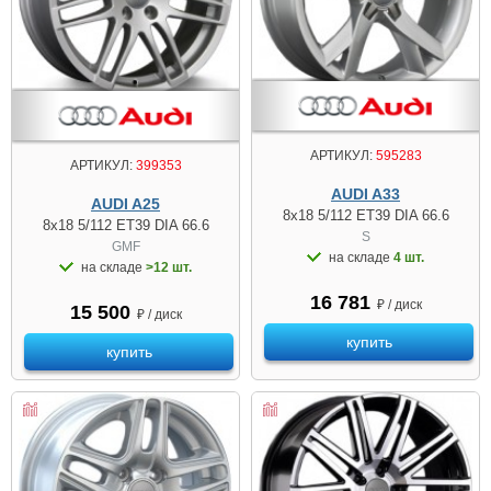
АРТИКУЛ:
595283
АРТИКУЛ:
399353
AUDI A33
AUDI A25
8x18 5/112 ET39 DIA 66.6
8x18 5/112 ET39 DIA 66.6
S
GMF
на складе
4 шт.
на складе
>12 шт.
16 781
₽ / диск
15 500
₽ / диск
купить
купить