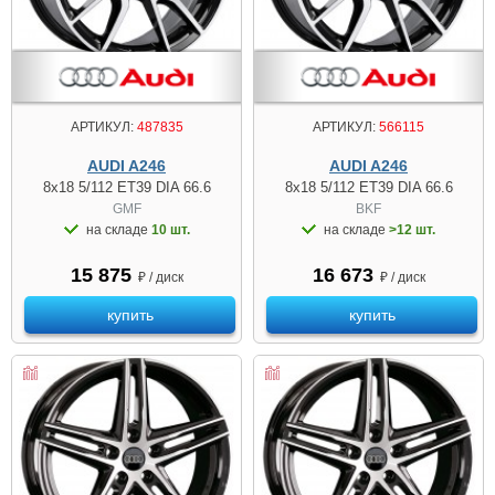
АРТИКУЛ:
487835
АРТИКУЛ:
566115
AUDI A246
AUDI A246
8x18 5/112 ET39 DIA 66.6
8x18 5/112 ET39 DIA 66.6
GMF
BKF
на складе
10 шт.
на складе
>12 шт.
15 875
16 673
₽ / диск
₽ / диск
купить
купить