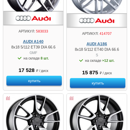
АРТИКУЛ:
583033
АРТИКУЛ:
414707
AUDI A140
AUDI A186
8x18 5/112 ET39 DIA 66.6
8x18 5/112 ET40 DIA 66.6
GMF
S
на складе
8 шт.
на складе
>12 шт.
17 528
₽ / диск
15 875
₽ / диск
купить
купить