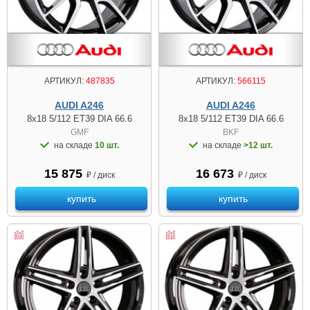
АРТИКУЛ:
487835
АРТИКУЛ:
566115
AUDI A246
AUDI A246
8x18 5/112 ET39 DIA 66.6
8x18 5/112 ET39 DIA 66.6
GMF
BKF
на складе
10 шт.
на складе
>12 шт.
15 875
16 673
₽ / диск
₽ / диск
купить
купить