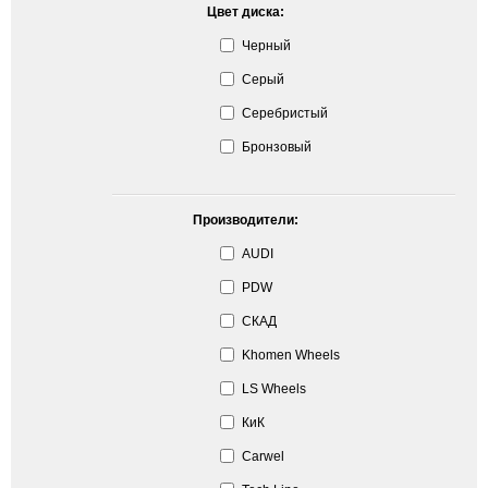
Цвет диска:
Черный
Серый
Серебристый
Бронзовый
Производители:
AUDI
PDW
СКАД
Khomen Wheels
LS Wheels
КиК
Carwel