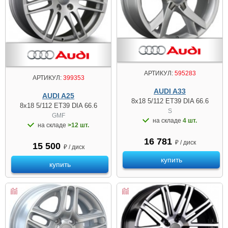
АРТИКУЛ:
595283
АРТИКУЛ:
399353
AUDI A33
AUDI A25
8x18 5/112 ET39 DIA 66.6
8x18 5/112 ET39 DIA 66.6
S
GMF
на складе
4 шт.
на складе
>12 шт.
16 781
₽ / диск
15 500
₽ / диск
купить
купить