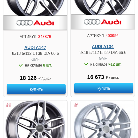
АРТИКУЛ:
403956
АРТИКУЛ:
348879
AUDI A134
AUDI A147
8x18 5/112 ET39 DIA 66.6
8x18 5/112 ET39 DIA 66.6
GMF
GMF
на складе
>12 шт.
на складе
8 шт.
16 673
18 126
₽ / диск
₽ / диск
купить
купить