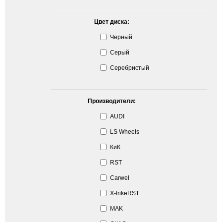
Цвет диска:
Черный
Серый
Серебристый
Производители:
AUDI
LS Wheels
КиК
RST
Carwel
X-trikeRST
MAK