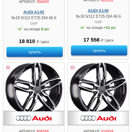
АРТИКУЛ:
405322
АРТИКУЛ:
356493
AUDI A140
AUDI A145
8x18 5/112 ET25 DIA 66.6
8x18 5/112 ET25 DIA 66.6
GMF
GMF
на складе
>12 шт.
на складе
8 шт.
17 556
₽ / диск
18 810
₽ / диск
купить
купить
АРТИКУЛ:
406568
АРТИКУЛ:
416934