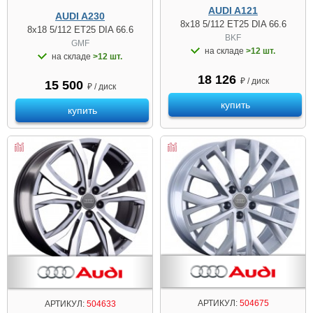
AUDI A121
AUDI A230
8x18 5/112 ET25 DIA 66.6
8x18 5/112 ET25 DIA 66.6
BKF
GMF
на складе
>12 шт.
на складе
>12 шт.
18 126
₽ / диск
15 500
₽ / диск
купить
купить
АРТИКУЛ:
504675
АРТИКУЛ:
504633