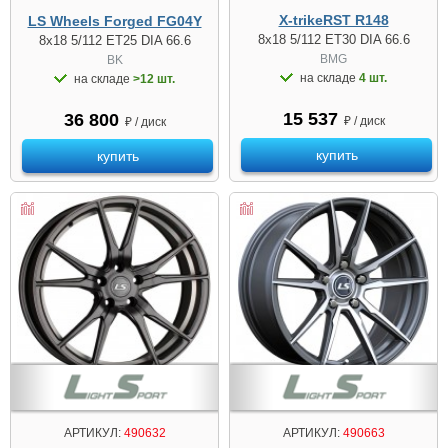
X-trikeRST R148
LS Wheels Forged FG04Y
8x18 5/112 ET30 DIA 66.6
8x18 5/112 ET25 DIA 66.6
BMG
BK
на складе
4 шт.
на складе
>12 шт.
15 537
36 800
₽ / диск
₽ / диск
купить
купить
АРТИКУЛ:
490632
АРТИКУЛ:
490663