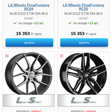
LS Wheels FlowForming
LS Wheels FlowForming
RC04
RC35
8x18 5/112 ET30 DIA 66.6
8x18 5/112 ET30 DIA 66.6
MGMF
MGMF
на складе
>12 шт.
на складе
>12 шт.
15 353
15 353
₽ / диск
₽ / диск
купить
купить
АРТИКУЛ:
490667
АРТИКУЛ:
490684