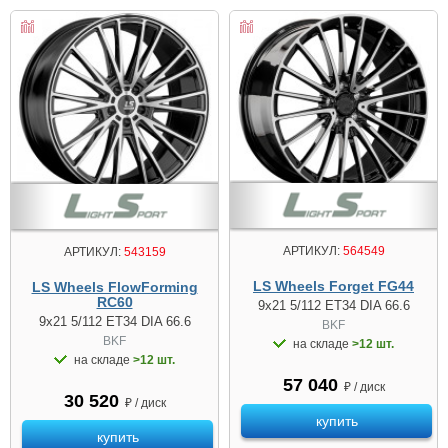
АРТИКУЛ:
564549
АРТИКУЛ:
543159
LS Wheels Forget FG44
LS Wheels FlowForming
RC60
9x21 5/112 ET34 DIA 66.6
9x21 5/112 ET34 DIA 66.6
BKF
BKF
на складе
>12 шт.
на складе
>12 шт.
57 040
₽ / диск
30 520
₽ / диск
купить
купить