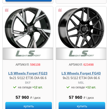
АРТИКУЛ:
596108
АРТИКУЛ:
623498
LS Wheels Forget FG23
LS Wheels Forget FG43
9x21 5/112 ET35 DIA 66.6
9x21 5/112 ET34 DIA 66.6
BKF
MBL
на складе
>12 шт.
на складе
>12 шт.
57 960
57 960
₽ / диск
₽ / диск
купить
купить