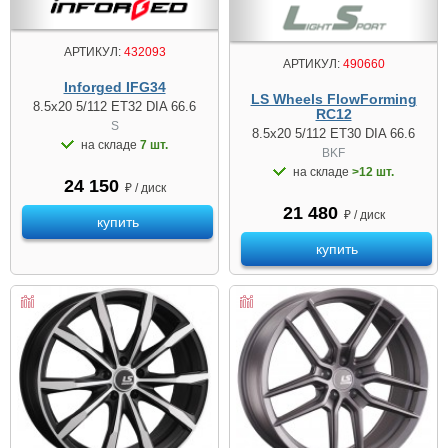
АРТИКУЛ:
432093
АРТИКУЛ:
490660
Inforged IFG34
LS Wheels FlowForming
8.5x20 5/112 ET32 DIA 66.6
RC12
S
8.5x20 5/112 ET30 DIA 66.6
на складе
7 шт.
BKF
на складе
>12 шт.
24 150
₽ / диск
21 480
₽ / диск
купить
купить