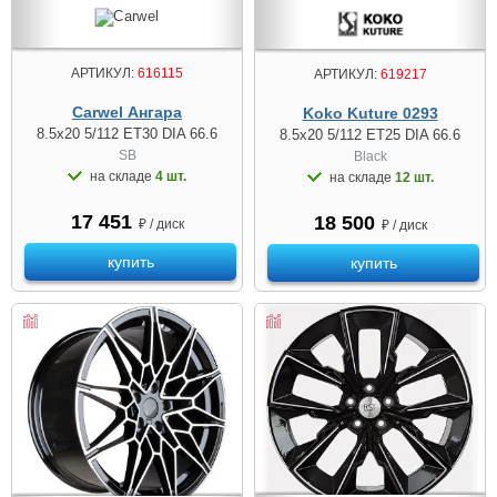
АРТИКУЛ:
616115
АРТИКУЛ:
619217
Carwel Ангара
Koko Kuture 0293
8.5x20 5/112 ET30 DIA 66.6
8.5x20 5/112 ET25 DIA 66.6
SB
Black
на складе
4 шт.
на складе
12 шт.
17 451
18 500
₽ / диск
₽ / диск
купить
купить