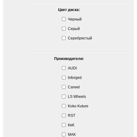
Цвет диска:
Черный
Серый
Серебристый
Производители:
AUDI
Inforged
Carwel
LS Wheels
Koko Kuture
RST
КиК
MAK