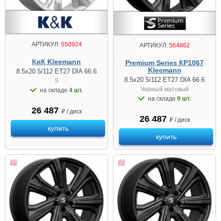
АРТИКУЛ:
550924
АРТИКУЛ:
564862
КиК Kleemann
Premium Series КР1067
Kleemann
8.5x20 5/112 ET27 DIA 66.6
8.5x20 5/112 ET27 DIA 66.6
S
Черный матовый
на складе
4 шт.
на складе
9 шт.
26 487
₽ / диск
26 487
₽ / диск
купить
купить