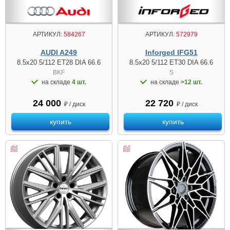
АРТИКУЛ:
584267
АРТИКУЛ:
572979
AUDI A249
Inforged IFG51
8.5x20 5/112 ET28 DIA 66.6
8.5x20 5/112 ET30 DIA 66.6
BKF
S
на складе
4 шт.
на складе
>12 шт.
24 000
22 720
₽ / диск
₽ / диск
купить
купить