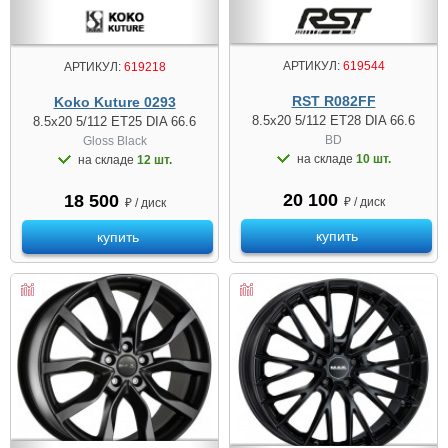
АРТИКУЛ:
619544
АРТИКУЛ:
619218
RST R082FF
Koko Kuture 0293
8.5x20 5/112 ET28 DIA 66.6
8.5x20 5/112 ET25 DIA 66.6
BD
Gloss Black
на складе
10 шт.
на складе
12 шт.
20 100
18 500
₽ / диск
₽ / диск
купить
купить