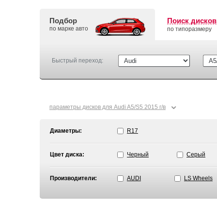
Подбор
Поиск дисков
по марке авто
по типоразмеру
Быстрый переход:
⌄
параметры дисков для Audi A5/S5 2015 г/в
Диаметры:
R17
Цвет диска:
Черный
Серый
Производители:
AUDI
LS Wheels