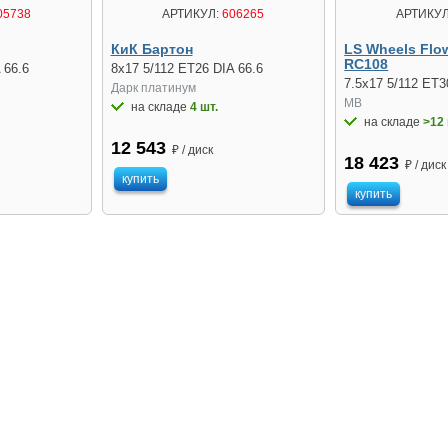
05738
АРТИКУЛ:
606265
АРТИКУЛ
КиК Бартон
LS Wheels Flo
RC108
 66.6
8x17 5/112 ET26 DIA 66.6
7.5x17 5/112 ET3
Дарк платинум
MB
на складе
4 шт.
на складе
>12 
12 543
₽ / диск
18 423
₽ / диск
купить
купить