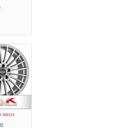
.
:
586113
HT