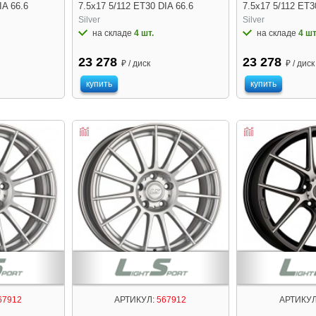
IA 66.6
7.5x17 5/112 ET30 DIA 66.6
7.5x17 5/112 ET3
Silver
Silver
на складе
4 шт.
на складе
4 шт
23 278
23 278
₽ / диск
₽ / диск
купить
купить
67912
АРТИКУЛ:
567912
АРТИКУЛ