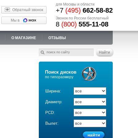
для Москвы и области
+7
(495)
662-58-82
Обратный звонок
Звонок по России бесплатный
Мы в
8
(800)
555-11-08
О МАГАЗИНЕ
ОТЗЫВЫ
Поиск дисков
по типоразмеру
Ширина:
Диаметр:
PCD:
Вылет: