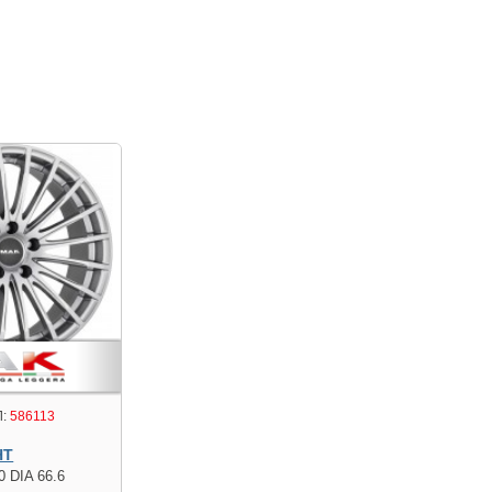
:
586113
HT
0 DIA 66.6