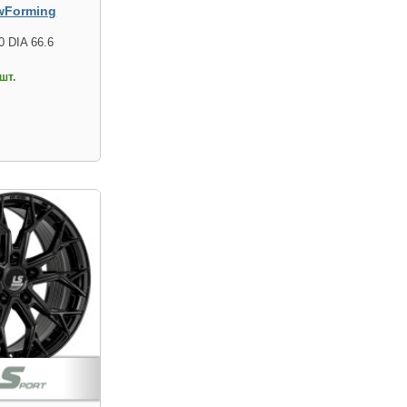
wForming
0 DIA 66.6
шт.