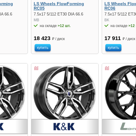
orming
LS Wheels FlowForming
LS Wheels Flo
RC05
RC06
IA 66.6
7.5x17 5/112 ET30 DIA 66.6
7.5x17 5/112 ET3
MB
BK
на складе
>12 шт.
на складе
>12 
18 423
17 911
₽ / диск
₽ / диск
купить
купить