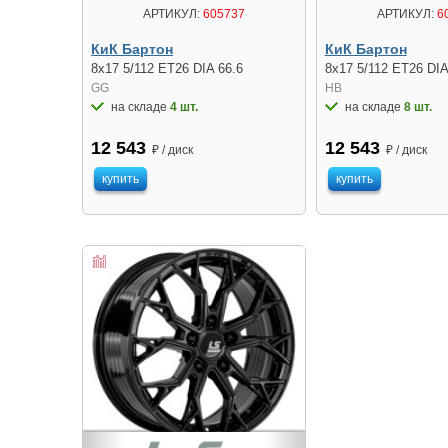
АРТИКУЛ:
605737
АРТИКУЛ:
6
КиК Бартон
КиК Бартон
8x17 5/112 ET26 DIA 66.6
8x17 5/112 ET26 DIA
GG
HB
на складе
4 шт.
на складе
8 шт.
12 543
12 543
₽ / диск
₽ / диск
купить
купить