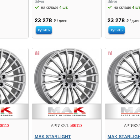
Silver
Silver
на складе
4 шт.
на складе
4 шт
23 278
23 278
₽ / диск
₽ / диск
купить
купить
86113
АРТИКУЛ:
586113
АРТИКУЛ
MAK STARLIGHT
MAK STARLIG