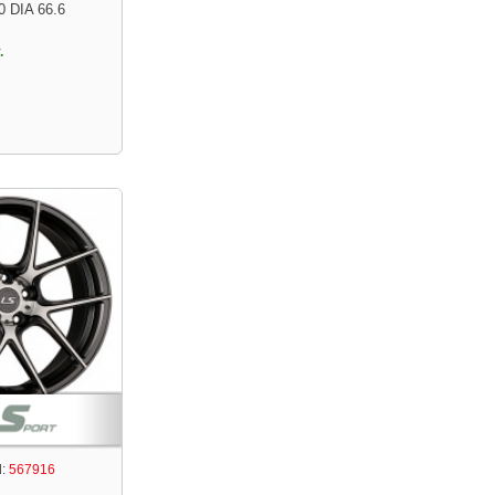
0 DIA 66.6
.
:
567916