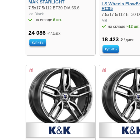
MAK STARLIGHT
LS Wheels FlowF
7.5x17 5/112 ET30 DIA 66.6
RC05
Ice Black
7.5x17 5/112 ET30 D
на складе
8 шт.
MB
на складе
>12 шт.
24 086
₽ / диск
18 423
₽ / диск
купить
купить