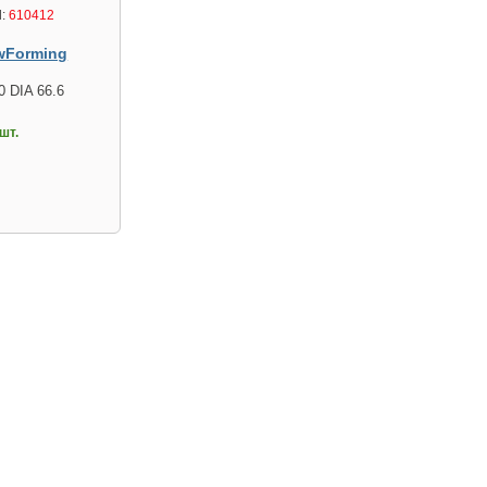
:
610412
wForming
0 DIA 66.6
шт.