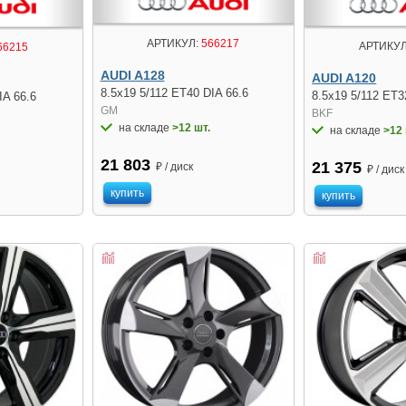
АРТИКУЛ:
566217
АРТИКУЛ
66215
AUDI A128
AUDI A120
8.5x19 5/112 ET40 DIA 66.6
8.5x19 5/112 ET3
IA 66.6
GM
BKF
на складе
>12 шт.
на складе
>12 
21 803
21 375
₽ / диск
₽ / диск
купить
купить