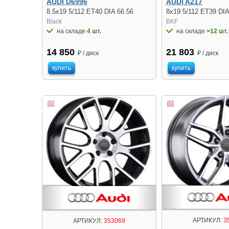
AUDI D6996
AUDI A217
8.5x19 5/112 ET40 DIA 66.56
8x19 5/112 ET39 DIA
Black
BKF
на складе
4 шт.
на складе
>12 шт.
14 850
21 803
₽ / диск
₽ / диск
купить
купить
АРТИКУЛ:
3
АРТИКУЛ:
353069