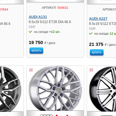
АРТИКУЛ:
504631
87844
АРТИКУЛ
AUDI A131
AUDI A227
8.5x19 5/112 ET28 DIA 66.6
IA 66.6
8.5x19 5/112 ET2
GMF
GMF
на складе
>12 шт.
на складе
12 ш
19 750
₽ / диск
21 375
₽ / диск
купить
купить