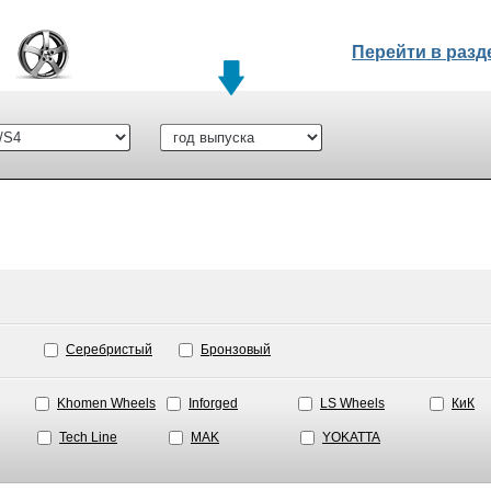
Перейти в раз
Серебристый
Бронзовый
Khomen Wheels
Inforged
LS Wheels
КиК
Tech Line
MAK
YOKATTA