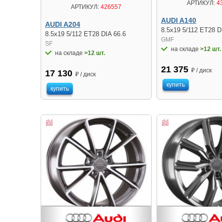
АРТИКУЛ:
4
АРТИКУЛ:
426557
AUDI A140
AUDI A204
8.5x19 5/112 ET28 D
8.5x19 5/112 ET28 DIA 66.6
GMF
SF
на складе
>12 шт.
на складе
>12 шт.
21 375
₽ / диск
17 130
₽ / диск
купить
купить