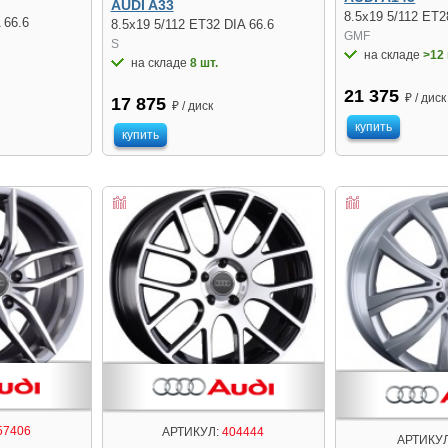
AUDI A33
8.5x19 5/112 ET2
 66.6
8.5x19 5/112 ET32 DIA 66.6
GMF
S
на складе
>12 
на складе
8 шт.
21 375
₽ / диск
17 875
₽ / диск
купить
купить
57406
АРТИКУЛ:
404444
АРТИКУЛ