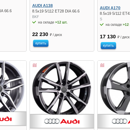
AUDI A138
AUDI A170
IA 66.6
8.5x19 5/112 ET28 DIA 66.6
8.5x19 5/112 ET4
BKF
S
на складе
>12 шт.
на складе
>12 
22 230
₽ / диск
17 130
₽ / диск
купить
купить