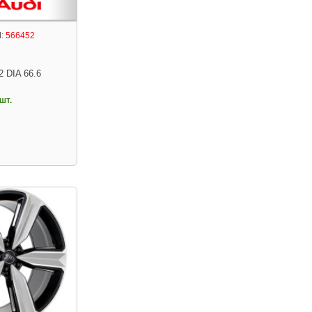
:
566452
2 DIA 66.6
шт.