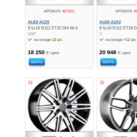
АРТИКУЛ:
487831
АРТИКУЛ:
4
AUDI A225
AUDI A252
8.5x19 5/112 ET32 DIA 66.6
8.5x19 5/112 ET28 D
GMF
S
на складе
12 шт.
на складе
>12 шт.
18 250
20 948
₽ / диск
₽ / диск
купить
купить