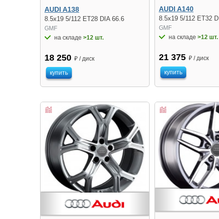
AUDI A140
AUDI A138
8.5x19 5/112 ET32 D
8.5x19 5/112 ET28 DIA 66.6
GMF
GMF
на складе
>12 шт.
на складе
>12 шт.
21 375
18 250
₽ / диск
₽ / диск
купить
купить