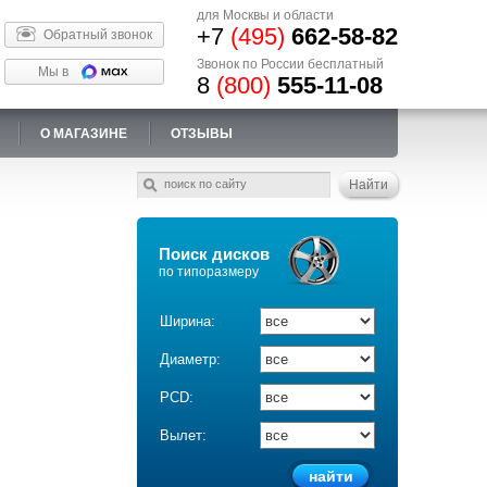
для Москвы и области
+7
(495)
662-58-82
Обратный звонок
Звонок по России бесплатный
Мы в
8
(800)
555-11-08
О МАГАЗИНЕ
ОТЗЫВЫ
Поиск дисков
по типоразмеру
Ширина:
Диаметр:
PCD:
Вылет: