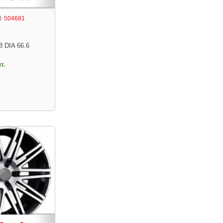
:
504681
8 DIA 66.6
т.