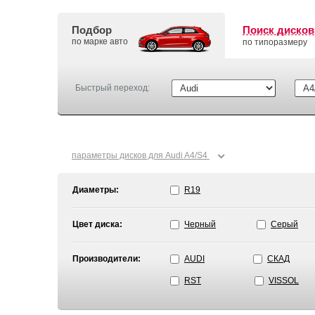
Подбор
Поиск дисков
по марке авто
по типоразмеру
Быстрый переход:
⌄
параметры дисков для Audi A4/S4
Диаметры:
R19
Цвет диска:
Черный
Серый
Производители:
AUDI
СКАД
RST
VISSOL