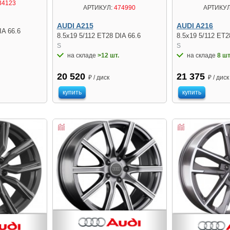
34123
АРТИКУЛ:
474990
АРТИКУЛ
AUDI A215
AUDI A216
IA 66.6
8.5x19 5/112 ET28 DIA 66.6
8.5x19 5/112 ET2
S
S
на складе
>12 шт.
на складе
8 шт
20 520
21 375
₽ / диск
₽ / диск
купить
купить