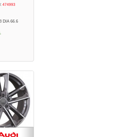
:
474993
8 DIA 66.6
.