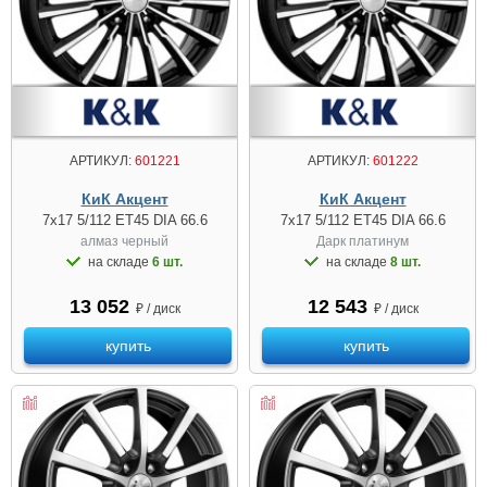
АРТИКУЛ:
601221
АРТИКУЛ:
601222
КиК Акцент
КиК Акцент
7x17 5/112 ET45 DIA 66.6
7x17 5/112 ET45 DIA 66.6
алмаз черный
Дарк платинум
на складе
6 шт.
на складе
8 шт.
13 052
12 543
₽ / диск
₽ / диск
купить
купить