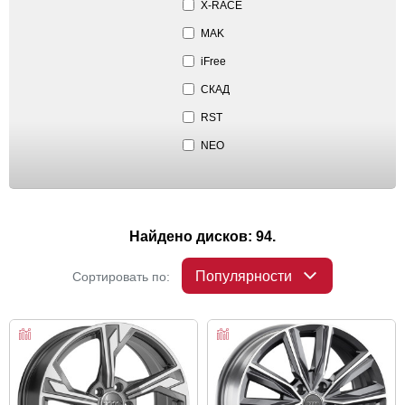
X-RACE
MAK
iFree
СКАД
RST
NEO
Найдено дисков: 94.
Популярности
Сортировать по: