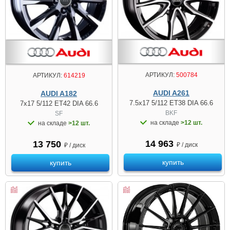
АРТИКУЛ:
500784
АРТИКУЛ:
614219
AUDI A261
AUDI A182
7.5x17 5/112 ET38 DIA 66.6
7x17 5/112 ET42 DIA 66.6
BKF
SF
на складе
>12 шт.
на складе
>12 шт.
14 963
13 750
₽ / диск
₽ / диск
купить
купить