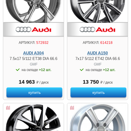
АРТИКУЛ:
572932
АРТИКУЛ:
614218
AUDI A304
AUDI A150
7.5x17 5/112 ET38 DIA 66.6
7x17 5/112 ET42 DIA 66.6
GMF
GMF
на складе
>12 шт.
на складе
>12 шт.
14 963
13 750
₽ / диск
₽ / диск
купить
купить