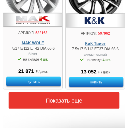
АРТИКУЛ:
582163
АРТИКУЛ:
507962
MAK WOLF
КиК Твист
7x17 5/112 ET42 DIA 66.6
7.5x17 5/112 ET37 DIA 66.6
Silver
алмаз чeрный
на складе
4 шт.
на складе
4 шт.
21 871
13 052
₽ / диск
₽ / диск
купить
купить
Показать еще