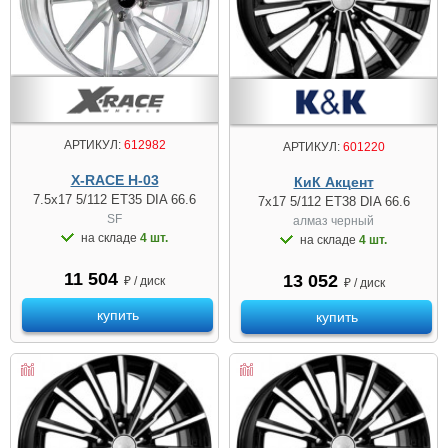
АРТИКУЛ:
612982
АРТИКУЛ:
601220
X-RACE H-03
КиК Акцент
7.5x17 5/112 ET35 DIA 66.6
7x17 5/112 ET38 DIA 66.6
SF
алмаз черный
на складе
4 шт.
на складе
4 шт.
11 504
13 052
₽ / диск
₽ / диск
купить
купить