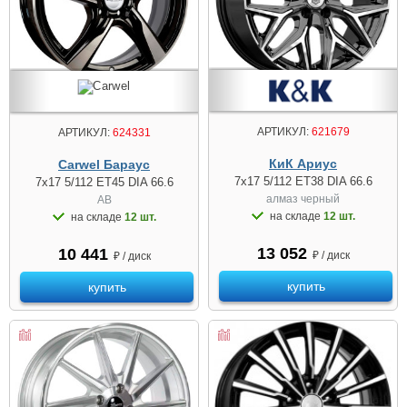
АРТИКУЛ:
621679
АРТИКУЛ:
624331
КиК Ариус
Carwel Бараус
7x17 5/112 ET38 DIA 66.6
7x17 5/112 ET45 DIA 66.6
алмаз чeрный
AB
на складе
12 шт.
на складе
12 шт.
13 052
10 441
₽ / диск
₽ / диск
купить
купить