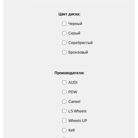
Цвет диска:
Черный
Серый
Серебристый
Бронзовый
Производители:
AUDI
PDW
Carwel
LS Wheels
Wheels UP
КиК