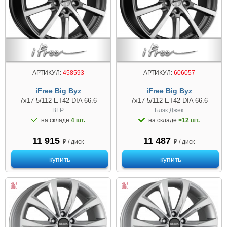
АРТИКУЛ:
458593
АРТИКУЛ:
606057
iFree Big Byz
iFree Big Byz
7x17 5/112 ET42 DIA 66.6
7x17 5/112 ET42 DIA 66.6
BFP
Блэк Джек
на складе
4 шт.
на складе
>12 шт.
11 915
11 487
₽ / диск
₽ / диск
купить
купить