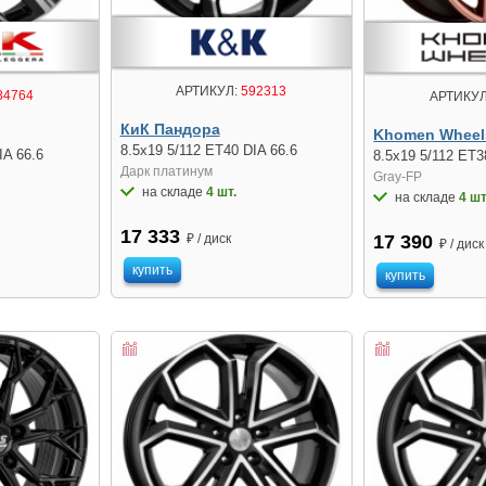
АРТИКУЛ:
592313
84764
АРТИКУЛ
КиК Пандора
Khomen Wheel
8.5x19 5/112 ET40 DIA 66.6
IA 66.6
8.5x19 5/112 ET3
Дарк платинум
Gray-FP
на складе
4 шт.
на складе
4 шт
17 333
₽ / диск
17 390
₽ / диск
купить
купить