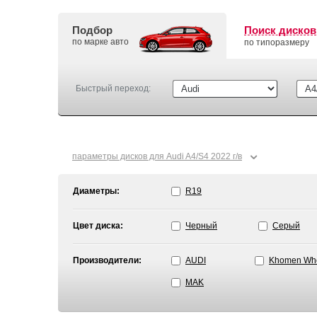
Подбор
Поиск дисков
по марке авто
по типоразмеру
Быстрый переход:
⌄
параметры дисков для Audi A4/S4 2022 г/в
Диаметры:
R19
Цвет диска:
Черный
Серый
Производители:
AUDI
Khomen Wh
MAK