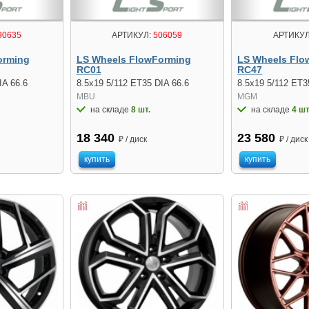
90635
АРТИКУЛ:
506059
АРТИКУЛ
orming
LS Wheels FlowForming
LS Wheels Flo
RC01
RC47
IA 66.6
8.5x19 5/112 ET35 DIA 66.6
8.5x19 5/112 ET3
MBU
MGM
на складе
8 шт.
на складе
4 шт
18 340
23 580
₽ / диск
₽ / диск
купить
купить