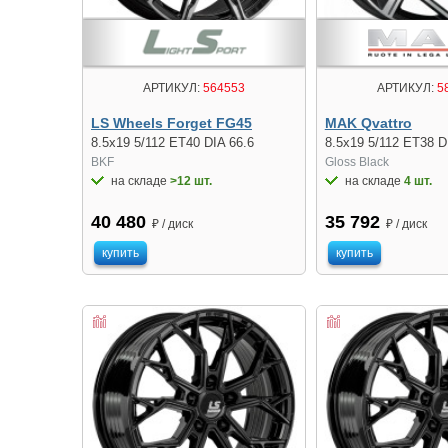
АРТИКУЛ:
564553
АРТИКУЛ:
5
LS Wheels Forget FG45
MAK Qvattro
8.5x19 5/112 ET40 DIA 66.6
8.5x19 5/112 ET38 D
BKF
Gloss Black
на складе
>12 шт.
на складе
4 шт.
40 480
35 792
₽ / диск
₽ / диск
купить
купить