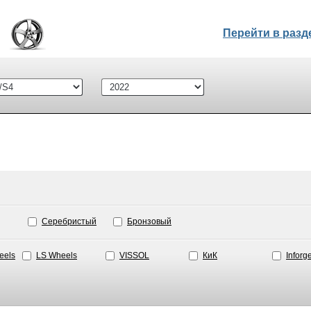
Перейти в раз
Серебристый
Бронзовый
eels
LS Wheels
VISSOL
КиК
Inforg