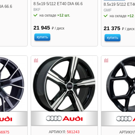
8.5x19 5/112 ET40 DIA 66.6
8.5x19 5/112 ET4
IA 66.6
BKF
GMF
на складе
>12 шт.
на складе
>12 
21 945
21 375
₽ / диск
₽ / диск
купить
купить
АРТИКУЛ:
581243
66975
АРТИКУЛ