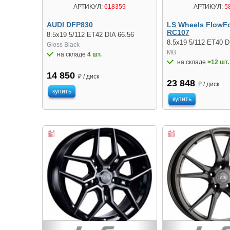
АРТИКУЛ:
618359
АРТИКУЛ:
5
AUDI DFP830
LS Wheels FlowF
RC107
8.5x19 5/112 ET42 DIA 66.56
8.5x19 5/112 ET40 D
Gloss Black
MB
на складе
4 шт.
на складе
>12 шт.
14 850
₽ / диск
23 848
₽ / диск
купить
купить