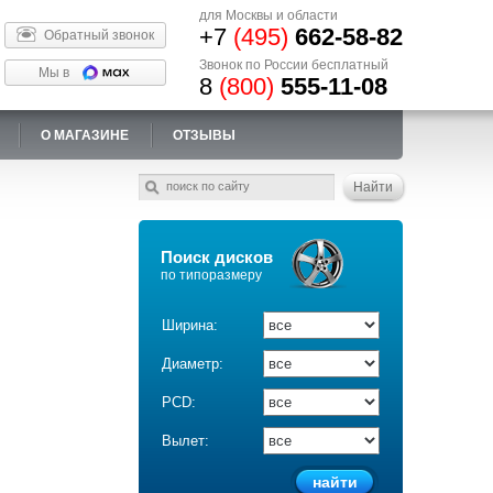
для Москвы и области
+7
(495)
662-58-82
Обратный звонок
Звонок по России бесплатный
Мы в
8
(800)
555-11-08
О МАГАЗИНЕ
ОТЗЫВЫ
Поиск дисков
по типоразмеру
Ширина:
Диаметр:
PCD:
Вылет: