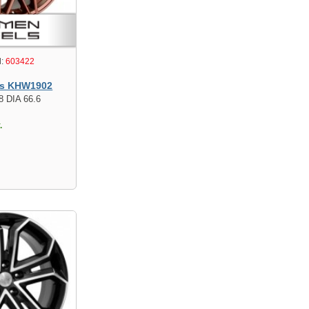
:
603422
s KHW1902
8 DIA 66.6
.