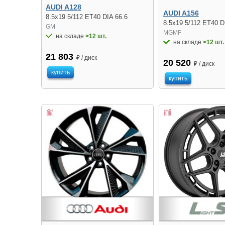
AUDI A128
AUDI A156
8.5x19 5/112 ET40 DIA 66.6
8.5x19 5/112 ET40 D
GM
MGMF
на складе
>12 шт.
на складе
>12 шт.
21 803
₽ / диск
20 520
₽ / диск
купить
купить