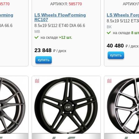
АРТИКУЛ
85770
АРТИКУЛ:
585770
LS Wheels For
orming
LS Wheels FlowForming
RC107
8.5x19 5/112 ET3
IA 66.6
8.5x19 5/112 ET40 DIA 66.6
BK
MB
на складе
8 шт
на складе
>12 шт.
40 480
₽ / диск
23 848
₽ / диск
купить
купить