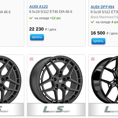
AUDI A122
AUDI DFF494
8.5x19 5/112 ET40 DIA 66.6
IA 66.6
8.5x19 5/112 ET3
Black Machined F
на складе
>12 шт.
на складе
4 шт
22 230
₽ / диск
16 500
₽ / диск
купить
купить