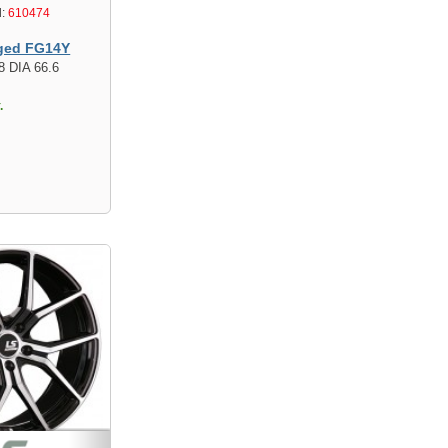
:
610474
ged FG14Y
8 DIA 66.6
.