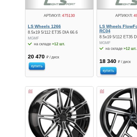
АРТИКУЛ:
475130
АРТИКУЛ:
4
LS Wheels 1266
LS Wheels FlowF
RC04
8.5x19 5/112 ET35 DIA 66.6
8.5x19 5/112 ET35 D
MGMF
MGMF
на складе
>12 шт.
на складе
>12 шт.
20 470
₽ / диск
18 340
₽ / диск
купить
купить