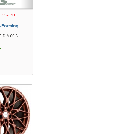
:
559343
wForming
5 DIA 66.6
.