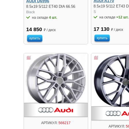
AUDI A170
AUDI D6996
8.5x19 5/112 ET43 D
8.5x19 5/112 ET40 DIA 66.56
S
Black
на складе
>12 шт.
на складе
4 шт.
17 130
14 850
₽ / диск
₽ / диск
купить
купить
АРТИКУЛ:
566217
АРТИКУЛ:
5