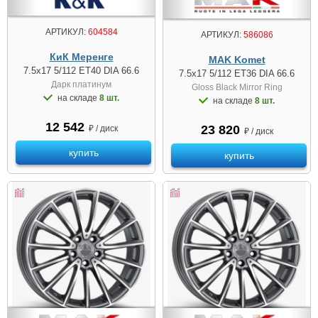
АРТИКУЛ:
604584
АРТИКУЛ:
586086
КиК Меренге
MAK Komet
7.5x17 5/112 ET40 DIA 66.6
7.5x17 5/112 ET36 DIA 66.6
Дарк платинум
Gloss Black Mirror Ring
на складе
8 шт.
на складе
8 шт.
12 542
23 820
₽ / диск
₽ / диск
купить
купить