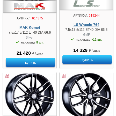
АРТИКУЛ:
619244
АРТИКУЛ:
614375
LS Wheels 764
MAK Komet
7.5x17 5/112 ET40 DIA 66.6
7.5x17 5/112 ET40 DIA 66.6
GMF
Silver
на складе
>12 шт.
на складе
8 шт.
14 329
₽ / диск
21 428
₽ / диск
купить
купить