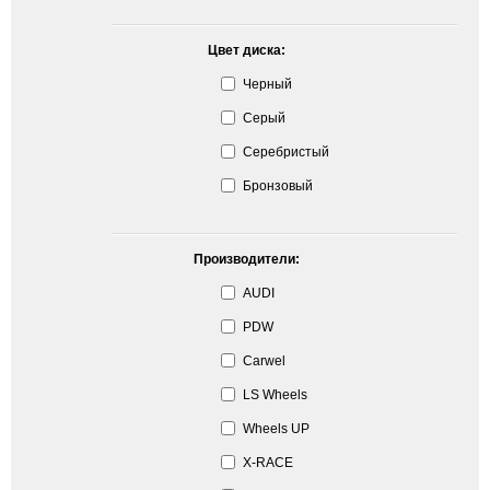
Цвет диска:
Черный
Серый
Серебристый
Бронзовый
Производители:
AUDI
PDW
Carwel
LS Wheels
Wheels UP
X-RACE