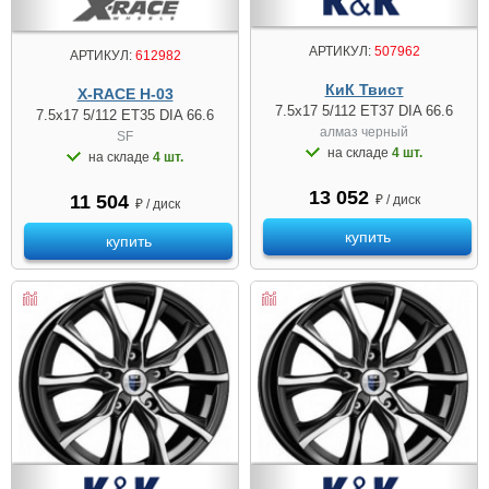
АРТИКУЛ:
507962
АРТИКУЛ:
612982
КиК Твист
X-RACE H-03
7.5x17 5/112 ET37 DIA 66.6
7.5x17 5/112 ET35 DIA 66.6
алмаз чeрный
SF
на складе
4 шт.
на складе
4 шт.
13 052
11 504
₽ / диск
₽ / диск
купить
купить