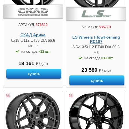
АРТИКУЛ:
576312
АРТИКУЛ:
585770
СКАД Арика
LS Wheels FlowForming
8x19 5/112 ET39 DIA 66.6
RC107
MBFP
8.5x19 5/112 ET40 DIA 66.6
на складе
>12 шт.
MB
на складе
>12 шт.
18 161
₽ / диск
23 580
₽ / диск
купить
купить