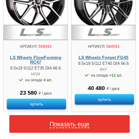
АРТИКУЛ:
559343
АРТИКУЛ:
564553
LS Wheels FlowForming
LS Wheels Forget FG45
RC47
8.5x19 5/112 ET40 DIA 66.6
8.5x19 5/112 ET35 DIA 66.6
BKF
MGM
на складе
>12 шт.
на складе
4 шт.
40 480
₽ / диск
23 580
₽ / диск
купить
купить
Показать еще