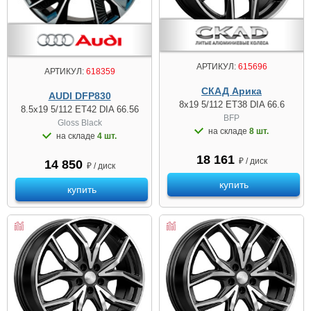
АРТИКУЛ:
615696
АРТИКУЛ:
618359
СКАД Арика
AUDI DFP830
8x19 5/112 ET38 DIA 66.6
8.5x19 5/112 ET42 DIA 66.56
BFP
Gloss Black
на складе
8 шт.
на складе
4 шт.
18 161
₽ / диск
14 850
₽ / диск
купить
купить