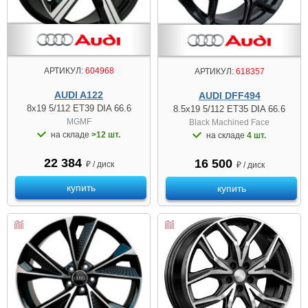
АРТИКУЛ:
604968
АРТИКУЛ:
618357
AUDI A122
AUDI DFF494
8x19 5/112 ET39 DIA 66.6
8.5x19 5/112 ET35 DIA 66.6
MGMF
Black Machined Face
на складе
>12 шт.
на складе
4 шт.
22 384
16 500
₽ / диск
₽ / диск
купить
купить