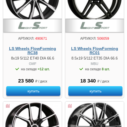
АРТИКУЛ:
490671
АРТИКУЛ:
506059
LS Wheels FlowForming
LS Wheels FlowForming
RC38
RC01
8x19 5/112 ET40 DIA 66.6
8.5x19 5/112 ET35 DIA 66.6
GMF
MBU
на складе
>12 шт.
на складе
8 шт.
23 580
18 340
₽ / диск
₽ / диск
купить
купить