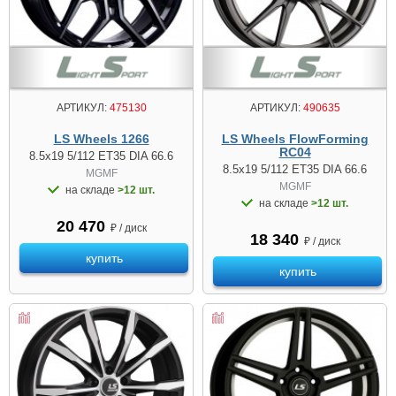
АРТИКУЛ:
475130
АРТИКУЛ:
490635
LS Wheels 1266
LS Wheels FlowForming
RC04
8.5x19 5/112 ET35 DIA 66.6
8.5x19 5/112 ET35 DIA 66.6
MGMF
MGMF
на складе
>12 шт.
на складе
>12 шт.
20 470
₽ / диск
18 340
₽ / диск
купить
купить