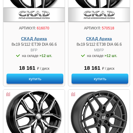
АРТИКУЛ:
616070
АРТИКУЛ:
570518
СКАД Арика
СКАД Арика
8x19 5/112 ET39 DIA 66.6
8x19 5/112 ET38 DIA 66.6
BFP
MBFP
на складе
>12 шт.
на складе
>12 шт.
18 161
18 161
₽ / диск
₽ / диск
купить
купить