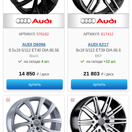
АРТИКУЛ:
576162
АРТИКУЛ:
617412
AUDI D6996
AUDI A217
8.5x19 5/112 ET40 DIA 66.56
8x19 5/112 ET39 DIA 66.6
Black
BKF
на складе
4 шт.
на складе
>12 шт.
14 850
21 803
₽ / диск
₽ / диск
купить
купить