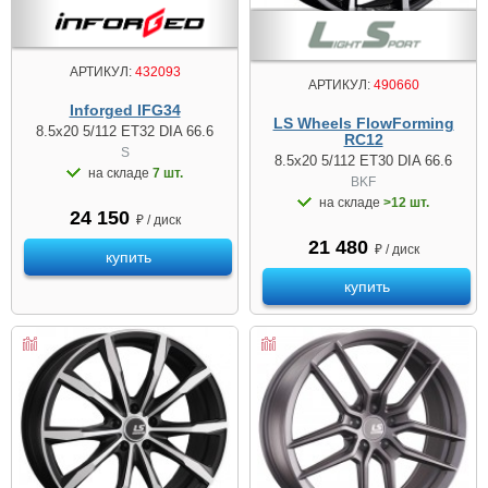
АРТИКУЛ:
432093
АРТИКУЛ:
490660
Inforged IFG34
LS Wheels FlowForming
8.5x20 5/112 ET32 DIA 66.6
RC12
S
8.5x20 5/112 ET30 DIA 66.6
на складе
7 шт.
BKF
на складе
>12 шт.
24 150
₽ / диск
21 480
₽ / диск
купить
купить