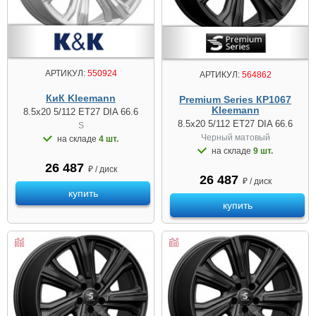
АРТИКУЛ:
550924
АРТИКУЛ:
564862
КиК Kleemann
Premium Series КР1067
Kleemann
8.5x20 5/112 ET27 DIA 66.6
8.5x20 5/112 ET27 DIA 66.6
S
Черный матовый
на складе
4 шт.
на складе
9 шт.
26 487
₽ / диск
26 487
₽ / диск
купить
купить