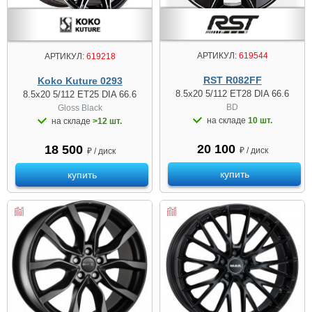
АРТИКУЛ:
619544
АРТИКУЛ:
619218
RST R082FF
Koko Kuture 0293
8.5x20 5/112 ET28 DIA 66.6
8.5x20 5/112 ET25 DIA 66.6
BD
Gloss Black
на складе
10 шт.
на складе
>12 шт.
20 100
18 500
₽ / диск
₽ / диск
купить
купить