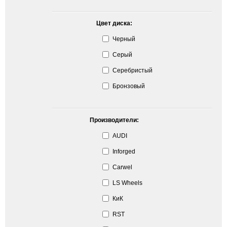
Цвет диска:
Черный
Серый
Серебристый
Бронзовый
Производители:
AUDI
Inforged
Carwel
LS Wheels
КиК
RST