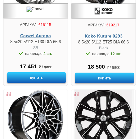
АРТИКУЛ:
616115
АРТИКУЛ:
619217
Carwel Ангара
Koko Kuture 0293
8.5x20 5/112 ET30 DIA 66.6
8.5x20 5/112 ET25 DIA 66.6
SB
Black
на складе
4 шт.
на складе
12 шт.
17 451
18 500
₽ / диск
₽ / диск
купить
купить