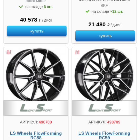
Black Mirror
BKF
на складе
6 шт.
на складе
>12 шт.
40 578
₽ / диск
21 480
₽ / диск
купить
купить
АРТИКУЛ:
490700
АРТИКУЛ:
490709
LS Wheels FlowForming
LS Wheels FlowForming
RC58
RC59