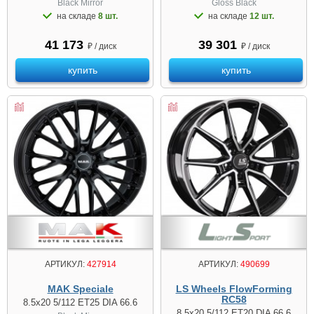
Black Mirror
Gloss Black
на складе
8 шт.
на складе
12 шт.
41 173
39 301
₽ / диск
₽ / диск
купить
купить
АРТИКУЛ:
427914
АРТИКУЛ:
490699
MAK Speciale
LS Wheels FlowForming
RC58
8.5x20 5/112 ET25 DIA 66.6
8.5x20 5/112 ET20 DIA 66.6