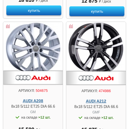
18 810
12 875
₽ / диск
₽ / диск
купить
купить
АРТИКУЛ:
504675
АРТИКУЛ:
474986
AUDI A208
AUDI A212
8x18 5/112 ET25 DIA 66.6
8x18 5/112 ET25 DIA 66.6
GM
GMF
на складе
>12 шт.
на складе
>12 шт.