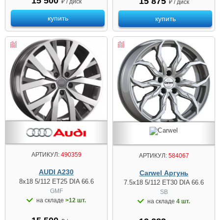
15 500
15 875
₽ / диск
₽ / диск
купить
купить
АРТИКУЛ:
490359
АРТИКУЛ:
584067
AUDI A230
Carwel Аргунь
8x18 5/112 ET25 DIA 66.6
7.5x18 5/112 ET30 DIA 66.6
GMF
SB
на складе
>12 шт.
на складе
4 шт.