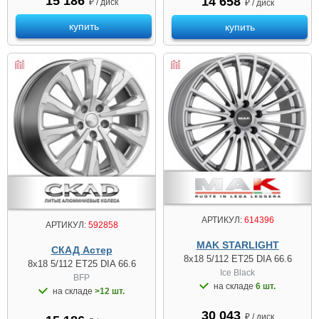
15 186
14 658
₽ / диск
₽ / диск
купить
купить
АРТИКУЛ:
614396
АРТИКУЛ:
592858
MAK STARLIGHT
СКАД Астер
8x18 5/112 ET25 DIA 66.6
8x18 5/112 ET25 DIA 66.6
Ice Black
BFP
на складе
6 шт.
на складе
>12 шт.
30 043
₽ / диск