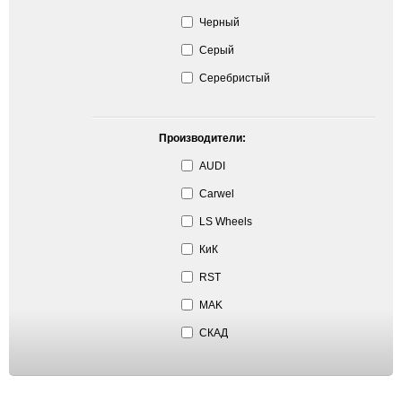
Черный
Серый
Серебристый
Производители:
AUDI
Carwel
LS Wheels
КиК
RST
MAK
СКАД