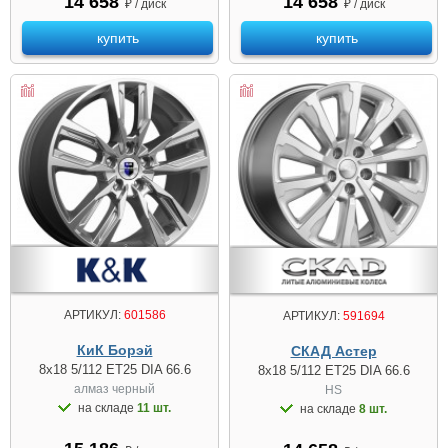
14 658
14 658
₽ / диск
₽ / диск
купить
купить
АРТИКУЛ:
601586
АРТИКУЛ:
591694
КиК Борэй
СКАД Астер
8x18 5/112 ET25 DIA 66.6
8x18 5/112 ET25 DIA 66.6
алмаз чeрный
HS
на складе
11 шт.
на складе
8 шт.