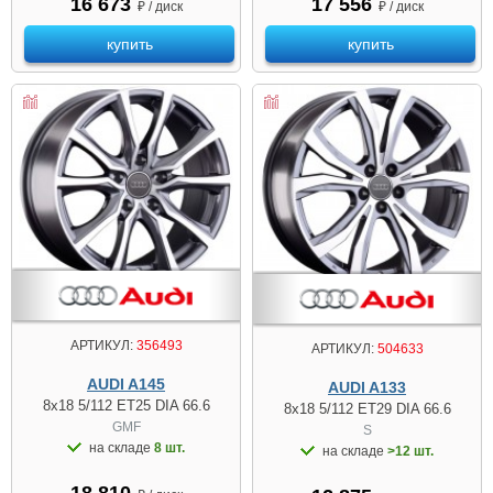
16 673
17 556
₽ / диск
₽ / диск
купить
купить
АРТИКУЛ:
356493
АРТИКУЛ:
504633
AUDI A145
AUDI A133
8x18 5/112 ET25 DIA 66.6
8x18 5/112 ET29 DIA 66.6
GMF
S
на складе
8 шт.
на складе
>12 шт.