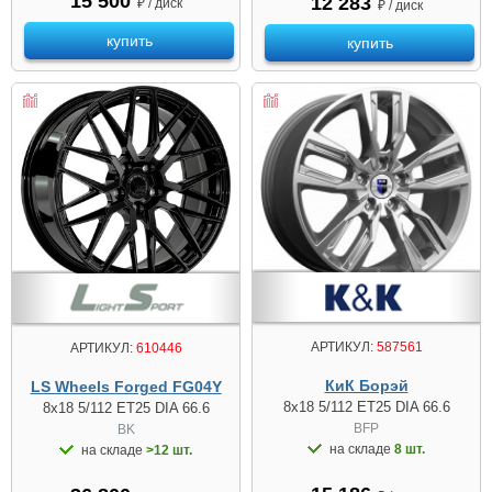
15 500
12 283
₽ / диск
₽ / диск
купить
купить
АРТИКУЛ:
587561
АРТИКУЛ:
610446
КиК Борэй
LS Wheels Forged FG04Y
8x18 5/112 ET25 DIA 66.6
8x18 5/112 ET25 DIA 66.6
BFP
BK
на складе
8 шт.
на складе
>12 шт.