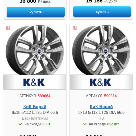
15 186
36 800
₽ / диск
₽ / диск
купить
купить
АРТИКУЛ:
589664
АРТИКУЛ:
590314
КиК Борэй
КиК Борэй
8x18 5/112 ET25 DIA 66.6
8x18 5/112 ET25 DIA 66.6
Дарк платинум
HB
на складе
8 шт.
на складе
>12 шт.