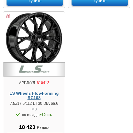
купить
купить
АРТИКУЛ:
610412
LS Wheels FlowForming
RC108
7.5x17 5/112 ET30 DIA 66.6
MB
на складе
>12 шт.
18 423
₽ / диск