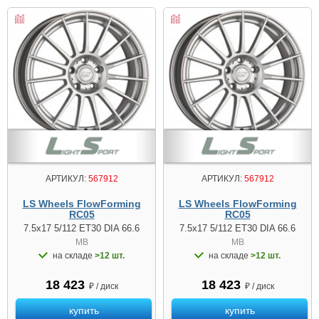
АРТИКУЛ:
567912
АРТИКУЛ:
567912
LS Wheels FlowForming
LS Wheels FlowForming
RC05
RC05
7.5x17 5/112 ET30 DIA 66.6
7.5x17 5/112 ET30 DIA 66.6
MB
MB
на складе
>12 шт.
на складе
>12 шт.
18 423
18 423
₽ / диск
₽ / диск
купить
купить