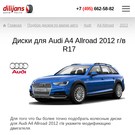
+7
(495)
662-58-82
Главная
Подбор дисков по марке авто
Audi
A4 Allroad
2012
Диски для Audi A4 Allroad 2012 г/в
R17
Для того что бы более точно подобрать колесные диски
для Audi A4 Allroad 2012 г/в укажите модификацию
двигателя.