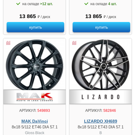
на складе
>12 шт.
на складе
4 шт.
13 865
13 865
₽ / диск
₽ / диск
купить
купить
АРТИКУЛ:
549893
АРТИКУЛ:
582846
MAK DaVinci
LIZARDO XH689
8x18 5/112 ET46 DIA 57.1
8x18 5/112 ET43 DIA 57.1
Gloss Black
B