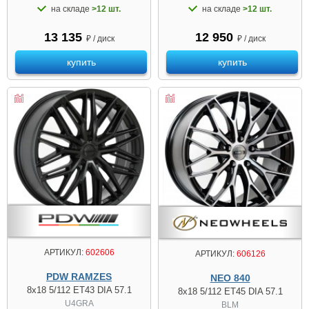
на складе
>12 шт.
на складе
>12 шт.
13 135
12 950
₽ / диск
₽ / диск
купить
купить
АРТИКУЛ:
602606
АРТИКУЛ:
606126
PDW RAMZES
NEO 840
8x18 5/112 ET43 DIA 57.1
8x18 5/112 ET45 DIA 57.1
U4GRA
BLM