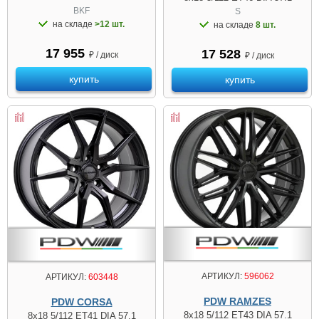
BKF
S
на складе
>12 шт.
на складе
8 шт.
17 955
17 528
₽ / диск
₽ / диск
купить
купить
АРТИКУЛ:
596062
АРТИКУЛ:
603448
PDW RAMZES
PDW CORSA
8x18 5/112 ET43 DIA 57.1
8x18 5/112 ET41 DIA 57.1