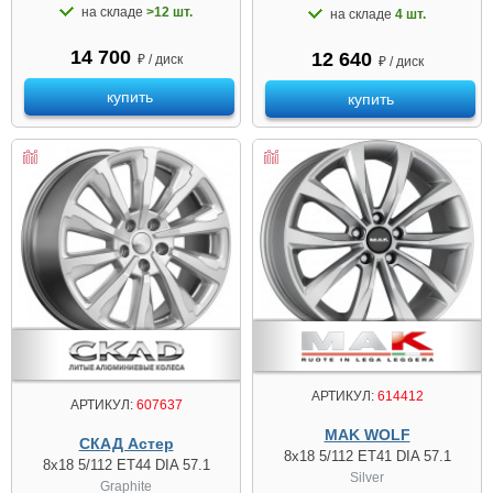
на складе
>12 шт.
на складе
4 шт.
14 700
12 640
₽ / диск
₽ / диск
купить
купить
АРТИКУЛ:
614412
АРТИКУЛ:
607637
MAK WOLF
СКАД Астер
8x18 5/112 ET41 DIA 57.1
8x18 5/112 ET44 DIA 57.1
Silver
Graphite