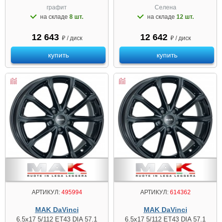
графит
Селена
на складе
8 шт.
на складе
12 шт.
12 643
12 642
₽ / диск
₽ / диск
купить
купить
АРТИКУЛ:
495994
АРТИКУЛ:
614362
MAK DaVinci
MAK DaVinci
6.5x17 5/112 ET43 DIA 57.1
6.5x17 5/112 ET43 DIA 57.1