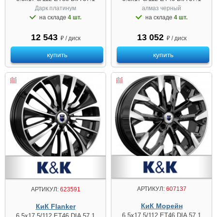
Дарк платинум
алмаз чeрный
на складе
4 шт.
на складе
4 шт.
12 543
13 052
₽ / диск
₽ / диск
купить
купить
АРТИКУЛ:
607137
АРТИКУЛ:
623591
КиК Морейн
КиК Flanker
6.5x17 5/112 ET46 DIA 57.1
6.5x17 5/112 ET46 DIA 57.1