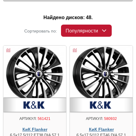
Найдено дисков: 48.
Популярности
Сортировать по:
АРТИКУЛ:
561421
АРТИКУЛ:
580932
КиК Flanker
КиК Flanker
6.5x17 5/112 ET38 DIA 57.1
6.5x17 5/112 ET46 DIA 57.1