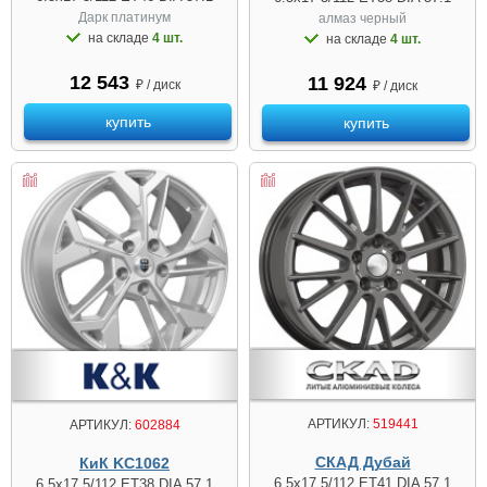
Дарк платинум
алмаз чeрный
на складе
4 шт.
на складе
4 шт.
12 543
11 924
₽ / диск
₽ / диск
купить
купить
АРТИКУЛ:
519441
АРТИКУЛ:
602884
СКАД Дубай
КиК KC1062
6.5x17 5/112 ET41 DIA 57.1
6.5x17 5/112 ET38 DIA 57.1