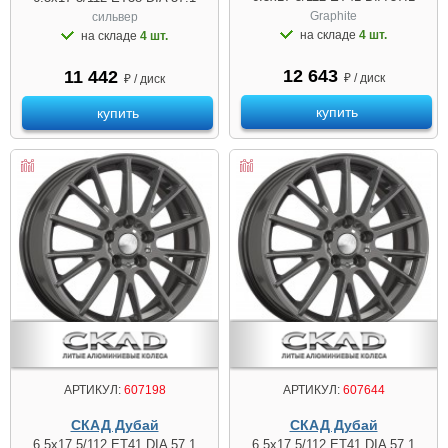
Graphite
сильвер
на складе
4 шт.
на складе
4 шт.
12 643
11 442
₽ / диск
₽ / диск
купить
купить
АРТИКУЛ:
607198
АРТИКУЛ:
607644
СКАД Дубай
СКАД Дубай
6.5x17 5/112 ET41 DIA 57.1
6.5x17 5/112 ET41 DIA 57.1