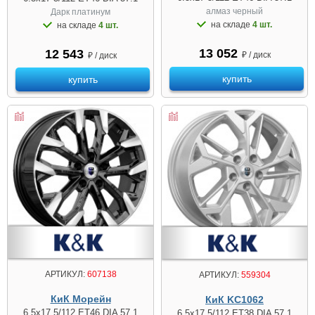
алмаз чeрный
Дарк платинум
на складе
4 шт.
на складе
4 шт.
13 052
12 543
₽ / диск
₽ / диск
купить
купить
АРТИКУЛ:
607138
АРТИКУЛ:
559304
КиК Морейн
КиК KC1062
6.5x17 5/112 ET46 DIA 57.1
6.5x17 5/112 ET38 DIA 57.1