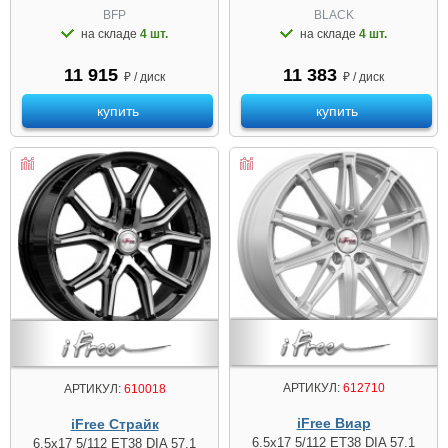
BFP
BLACK
на складе
4 шт.
на складе
4 шт.
11 915
11 383
₽ / диск
₽ / диск
купить
купить
АРТИКУЛ:
612710
АРТИКУЛ:
610018
iFree Виар
iFree Страйк
6.5x17 5/112 ET38 DIA 57.1
6.5x17 5/112 ET38 DIA 57.1