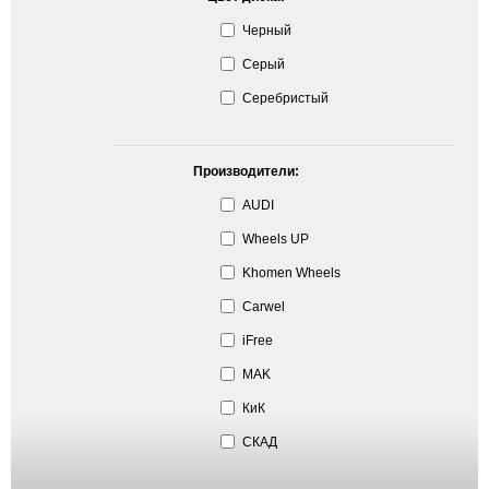
Черный
Серый
Серебристый
Производители:
AUDI
Wheels UP
Khomen Wheels
Carwel
iFree
MAK
КиК
СКАД