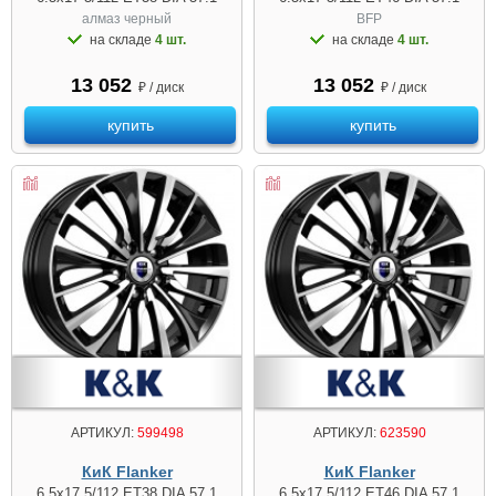
алмаз чeрный
BFP
на складе
4 шт.
на складе
4 шт.
13 052
13 052
₽ / диск
₽ / диск
купить
купить
АРТИКУЛ:
599498
АРТИКУЛ:
623590
КиК Flanker
КиК Flanker
6.5x17 5/112 ET38 DIA 57.1
6.5x17 5/112 ET46 DIA 57.1