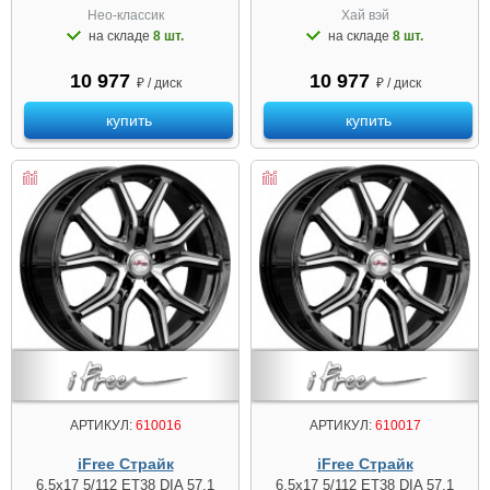
Нео-классик
Хай вэй
на складе
8 шт.
на складе
8 шт.
10 977
10 977
₽ / диск
₽ / диск
купить
купить
АРТИКУЛ:
610016
АРТИКУЛ:
610017
iFree Страйк
iFree Страйк
6.5x17 5/112 ET38 DIA 57.1
6.5x17 5/112 ET38 DIA 57.1