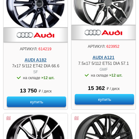
АРТИКУЛ:
623952
АРТИКУЛ:
614219
AUDI A121
AUDI A182
7.5x17 5/112 ET51 DIA 57.1
7x17 5/112 ET42 DIA 66.6
GMF
SF
на складе
>12 шт.
на складе
>12 шт.
15 362
₽ / диск
13 750
₽ / диск
купить
купить