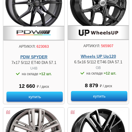
АРТИКУЛ:
565907
АРТИКУЛ:
623063
Wheels UP Up120
PDW SPYDER
6.5x16 5/112 ET46 DIA 57.1
7x17 5/112 ET40 DIA 57.1
GB
U4B
на складе
>12 шт.
на складе
>12 шт.
8 879
12 660
₽ / диск
₽ / диск
купить
купить