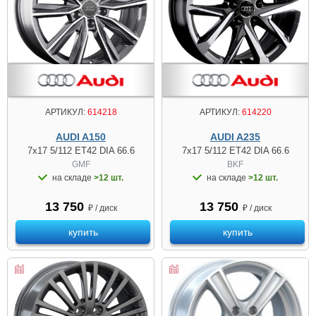
АРТИКУЛ:
614218
АРТИКУЛ:
614220
AUDI A150
AUDI A235
7x17 5/112 ET42 DIA 66.6
7x17 5/112 ET42 DIA 66.6
GMF
BKF
на складе
>12 шт.
на складе
>12 шт.
13 750
13 750
₽ / диск
₽ / диск
купить
купить