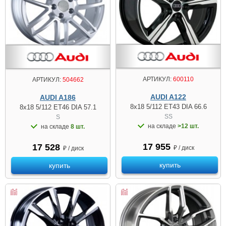
АРТИКУЛ:
600110
АРТИКУЛ:
504662
AUDI A122
AUDI A186
8x18 5/112 ET43 DIA 66.6
8x18 5/112 ET46 DIA 57.1
SS
S
на складе
>12 шт.
на складе
8 шт.
17 955
17 528
₽ / диск
₽ / диск
купить
купить