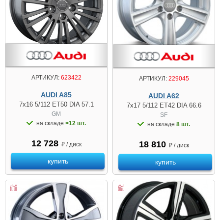
АРТИКУЛ:
623422
АРТИКУЛ:
229045
AUDI A85
AUDI A62
7x16 5/112 ET50 DIA 57.1
7x17 5/112 ET42 DIA 66.6
GM
SF
на складе
>12 шт.
на складе
8 шт.
12 728
18 810
₽ / диск
₽ / диск
купить
купить