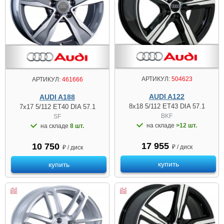
АРТИКУЛ:
504623
АРТИКУЛ:
461666
AUDI A122
AUDI A188
8x18 5/112 ET43 DIA 57.1
7x17 5/112 ET40 DIA 57.1
BKF
SF
на складе
>12 шт.
на складе
8 шт.
17 955
10 750
₽ / диск
₽ / диск
купить
купить