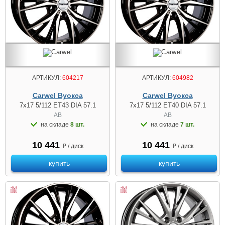
АРТИКУЛ:
604217
АРТИКУЛ:
604982
Carwel Вуокса
Carwel Вуокса
7x17 5/112 ET43 DIA 57.1
7x17 5/112 ET40 DIA 57.1
AB
AB
на складе
8 шт.
на складе
7 шт.
10 441
10 441
₽ / диск
₽ / диск
купить
купить