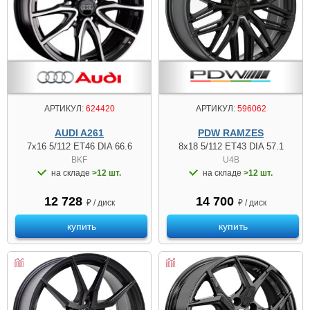
АРТИКУЛ:
596062
АРТИКУЛ:
624420
PDW RAMZES
AUDI A261
8x18 5/112 ET43 DIA 57.1
7x16 5/112 ET46 DIA 66.6
U4B
BKF
на складе
>12 шт.
на складе
>12 шт.
14 700
12 728
₽ / диск
₽ / диск
купить
купить