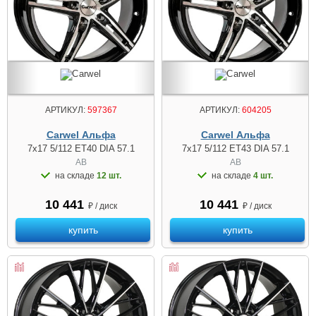
АРТИКУЛ:
597367
АРТИКУЛ:
604205
Carwel Альфа
Carwel Альфа
7x17 5/112 ET40 DIA 57.1
7x17 5/112 ET43 DIA 57.1
AB
AB
на складе
12 шт.
на складе
4 шт.
10 441
10 441
₽ / диск
₽ / диск
купить
купить