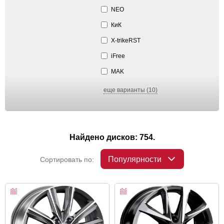
NEO
КиК
X-trikeRST
iFree
MAK
еще варианты (10)
Найдено дисков: 754.
Популярности
Сортировать по: