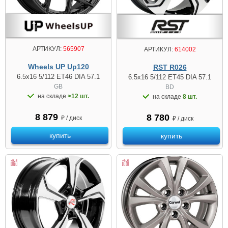
АРТИКУЛ:
565907
АРТИКУЛ:
614002
Wheels UP Up120
RST R026
6.5x16 5/112 ET46 DIA 57.1
6.5x16 5/112 ET45 DIA 57.1
GB
BD
на складе
>12 шт.
на складе
8 шт.
8 879
8 780
₽ / диск
₽ / диск
купить
купить