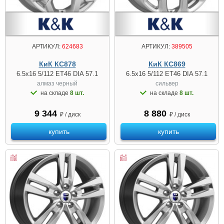
АРТИКУЛ:
624683
АРТИКУЛ:
389505
КиК КС878
КиК КС869
6.5x16 5/112 ET46 DIA 57.1
6.5x16 5/112 ET46 DIA 57.1
алмаз чeрный
сильвер
на складе
8 шт.
на складе
8 шт.
9 344
8 880
₽ / диск
₽ / диск
купить
купить