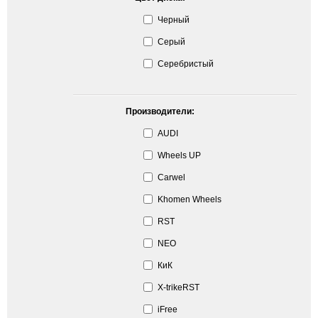
Черный
Серый
Серебристый
Производители:
AUDI
Wheels UP
Carwel
Khomen Wheels
RST
NEO
КиК
X-trikeRST
iFree