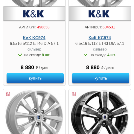
АРТИКУЛ:
498658
АРТИКУЛ:
604531
КиК KC974
КиК KC974
6.5x16 5/112 ET46 DIA 57.1
6.5x16 5/112 ET43 DIA 57.1
сильвер
сильвер
на складе
8 шт.
на складе
4 шт.
8 880
8 880
₽ / диск
₽ / диск
купить
купить