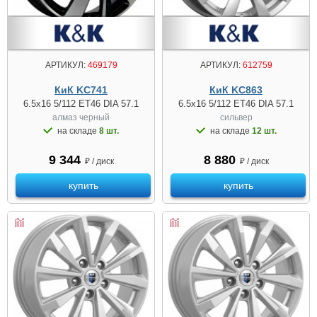
АРТИКУЛ:
469179
АРТИКУЛ:
612759
КиК KC741
КиК KC863
6.5x16 5/112 ET46 DIA 57.1
6.5x16 5/112 ET46 DIA 57.1
алмаз черный
сильвер
на складе
8 шт.
на складе
12 шт.
9 344
8 880
₽ / диск
₽ / диск
купить
купить