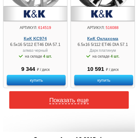
АРТИКУЛ:
614519
АРТИКУЛ:
516088
КиК KC974
КиК Оклахома
6.5x16 5/112 ET46 DIA 57.1
6.5x16 5/112 ET46 DIA 57.1
алмаз чeрный
Дарк платинум
на складе
4 шт.
на складе
4 шт.
9 344
10 591
₽ / диск
₽ / диск
купить
купить
Показать еще