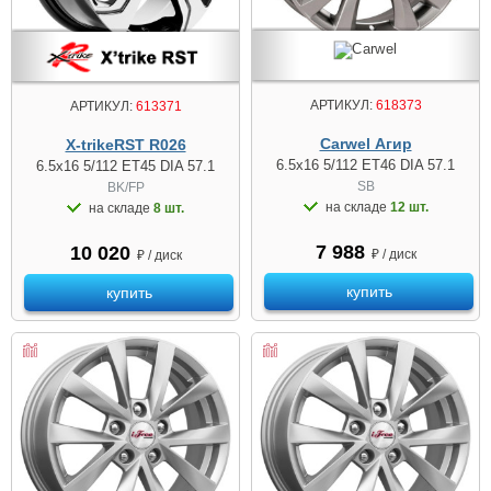
АРТИКУЛ:
618373
АРТИКУЛ:
613371
Carwel Агир
X-trikeRST R026
6.5x16 5/112 ET46 DIA 57.1
6.5x16 5/112 ET45 DIA 57.1
SB
BK/FP
на складе
12 шт.
на складе
8 шт.
7 988
10 020
₽ / диск
₽ / диск
купить
купить