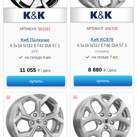
АРТИКУЛ:
406708
АРТИКУЛ:
501191
КиК КС878
КиК Палермо
6.5x16 5/112 ET46 DIA 57.1
6.5x16 5/112 ET42 DIA 57.1
сильвер
BFP
на складе
7 шт.
на складе
4 шт.
8 880
11 055
₽ / диск
₽ / диск
купить
купить