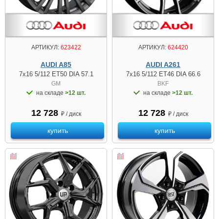
АРТИКУЛ:
624420
АРТИКУЛ:
623422
AUDI A261
AUDI A85
7x16 5/112 ET46 DIA 66.6
7x16 5/112 ET50 DIA 57.1
BKF
GM
на складе
>12 шт.
на складе
>12 шт.
12 728
12 728
₽ / диск
₽ / диск
купить
купить