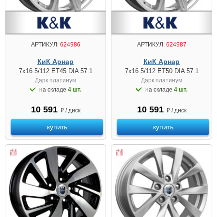
АРТИКУЛ:
624986
АРТИКУЛ:
624987
КиК Арнар
КиК Арнар
7x16 5/112 ET45 DIA 57.1
7x16 5/112 ET50 DIA 57.1
Дарк платинум
Дарк платинум
на складе
4 шт.
на складе
4 шт.
10 591
10 591
₽ / диск
₽ / диск
купить
купить