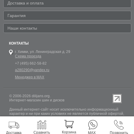
Доставка и оплата
Гарантия
Наши контакты
КОНТАКТЫ
г. Химки,
ул. Ленинградская д. 29
Схема проезда
+7 (495) 662-58-82
a280290@yandex.ru
Менеджер в MAX
© 2006-2026 dilijans.org.
Интернет-магазин шин и дисков
Данный интернет-сайт носит исключительно информационный
характер и ни при каких условиях не является публичной офертой,
определяемой положениями Статьи 437 (2) Гражданского кодекса
РФ. Обновление информации о наличии шин и дисков на сайте
Dilijans.org производится 24 часа в сутки, но не включает в себя
информацию о резервах.
Корзина
Сравнить
Доставка
MAX
Позвонить