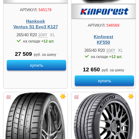
АРТИКУЛ:
545179
Hankook
АРТИКУЛ:
546569
Ventus S1 Evo3 K127
265/40 R20
104Y
XL
Kinforest
на складе
>12 шт.
KF550
265/40 R20
104Y
XL
27 509
руб. за шину
на складе
>12 шт.
купить
12 650
руб. за шину
купить