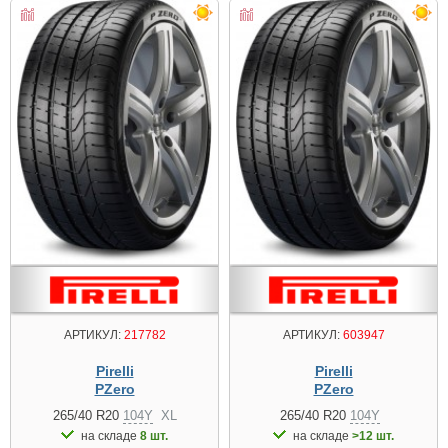
АРТИКУЛ:
217782
АРТИКУЛ:
603947
Pirelli
Pirelli
PZero
PZero
265/40 R20
104Y
XL
265/40 R20
104Y
на складе
8 шт.
на складе
>12 шт.