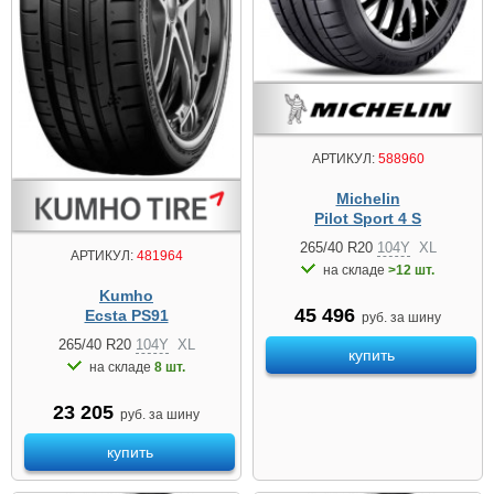
АРТИКУЛ:
588960
Michelin
Pilot Sport 4 S
265/40 R20
104Y
XL
АРТИКУЛ:
481964
на складе
>12 шт.
Kumho
45 496
Ecsta PS91
руб. за шину
265/40 R20
104Y
XL
купить
на складе
8 шт.
23 205
руб. за шину
купить