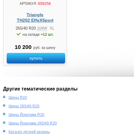
АРТИКУЛ:
609258
Triangle
TH202 EffeXSport
265/40 R20
104W
XL
на складе
>12 шт.
10 200
руб. за шину
купить
Другие тематические разделы
Шины R20
Шины 265/40 R20
Шины Йокогама R20
Шины Йокогама 265/40 R20
Каталог летней резины