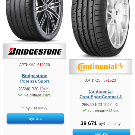
АРТИКУЛ:
616220
Bridgestone
АРТИКУЛ:
571523
Potenza Sport
265/40 R20
104Y
Continental
на складе
2 шт.
ContiSportContact 3
265/40 R20
104Y
XL
-
руб. за шину
на складе
>12 шт.
купить
38 671
руб. за шину
купить