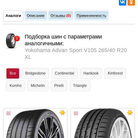
Аналоги
Описание
Отзывы
(0)
Применяемость
Подборка шин с параметрами
аналогичными:
Yokohama Advan Sport V105 265/40 R20
XL
Все
Bridgestone
Continental
Hankook
Kinforest
Kumho
Michelin
Pirelli
Triangle