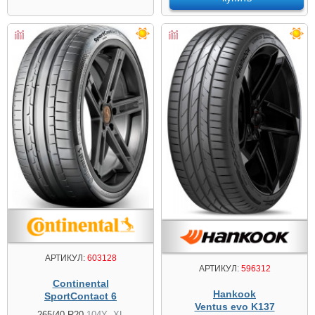
АРТИКУЛ:
603128
АРТИКУЛ:
596312
Continental
Hankook
SportContact 6
Ventus evo K137
265/40 R20
104Y
XL