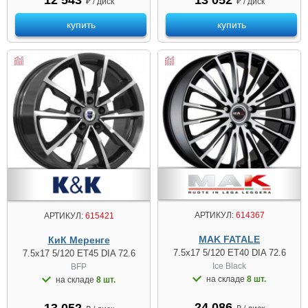
₽ / диск
₽ / диск
купить
купить
АРТИКУЛ:
614367
АРТИКУЛ:
615421
MAK FATALE
КиК Меренге
7.5x17 5/120 ET40 DIA 72.6
7.5x17 5/120 ET45 DIA 72.6
Ice Black
BFP
на складе
8 шт.
на складе
8 шт.
24 086
13 052