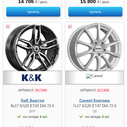
14 706
15 800
₽ / диск
₽ / диск
купить
купить
АРТИКУЛ:
567390
АРТИКУЛ:
621909
КиК Бартон
Carwel Кентавр
8x17 5/120 ET43 DIA 72.6
7x17 5/120 ET47 DIA 72.6
BFP
SB
на складе
4 шт.
на складе
4 шт.