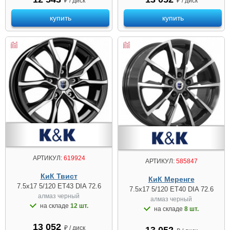
₽ / диск
₽ / диск
купить
купить
АРТИКУЛ:
619924
АРТИКУЛ:
585847
КиК Твист
КиК Меренге
7.5x17 5/120 ET43 DIA 72.6
7.5x17 5/120 ET40 DIA 72.6
алмаз черный
алмаз чeрный
на складе
12 шт.
на складе
8 шт.
13 052
₽ / диск
13 052