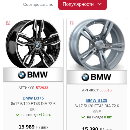
Популярности
Сортировать по:
АРТИКУЛ:
572933
АРТИКУЛ:
365616
BMW B375
BMW B129
8x17 5/120 ET43 DIA 72.6
8x17 5/120 ET43 DIA 72.6
BKF
GMF
на складе
>12 шт.
на складе
8 шт.
15 989
₽ / диск
15 390
₽ / диск