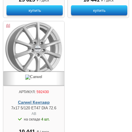
₽ / диск
₽ / диск
купить
купить
АРТИКУЛ:
592430
Carwel Кентавр
7x17 5/120 ET47 DIA 72.6
AB
на складе
4 шт.
10 441
₽ / диск