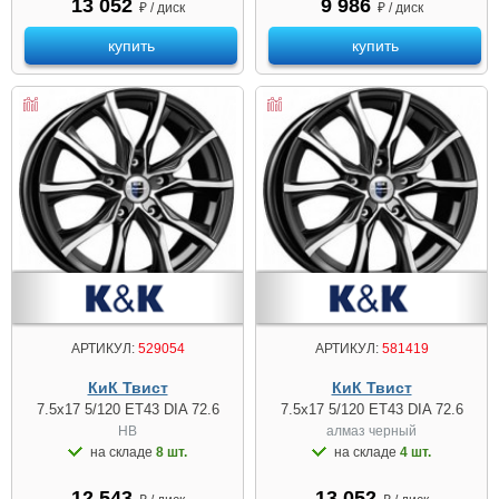
13 052
9 986
₽ / диск
₽ / диск
купить
купить
АРТИКУЛ:
529054
АРТИКУЛ:
581419
КиК Твист
КиК Твист
7.5x17 5/120 ET43 DIA 72.6
7.5x17 5/120 ET43 DIA 72.6
HB
алмаз чeрный
на складе
8 шт.
на складе
4 шт.
12 543
13 052