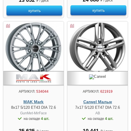
₽ / диск
₽ / диск
купить
купить
АРТИКУЛ:
534044
АРТИКУЛ:
621919
MAK Mark
Carwel Малык
8x17 5/120 ET43 DIA 72.6
7x17 5/120 ET47 DIA 72.6
GunMet-MirFace
AB
на складе
4 шт.
на складе
4 шт.
25 625
10 441