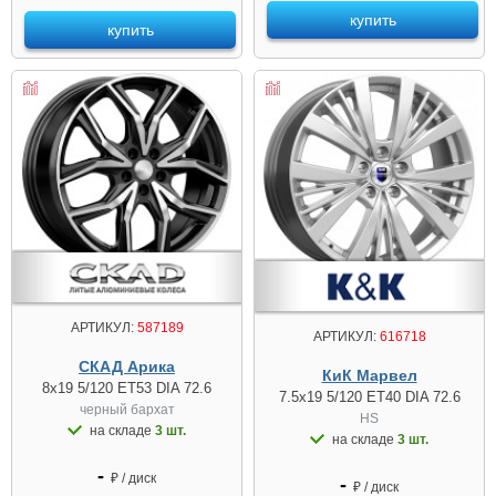
купить
купить
АРТИКУЛ:
587189
АРТИКУЛ:
616718
СКАД Арика
КиК Марвел
8x19 5/120 ET53 DIA 72.6
7.5x19 5/120 ET40 DIA 72.6
черный бархат
HS
на складе
3 шт.
на складе
3 шт.
-
₽ / диск
-
₽ / диск