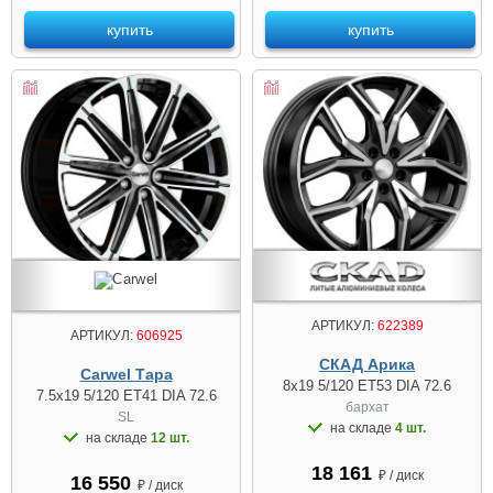
купить
купить
АРТИКУЛ:
622389
АРТИКУЛ:
606925
СКАД Арика
Carwel Тара
8x19 5/120 ET53 DIA 72.6
7.5x19 5/120 ET41 DIA 72.6
бархат
SL
на складе
4 шт.
на складе
12 шт.
18 161
₽ / диск
16 550
₽ / диск