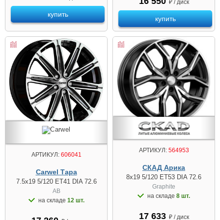
16 550
₽ / диск
купить
купить
АРТИКУЛ:
564953
АРТИКУЛ:
606041
СКАД Арика
Carwel Тара
8x19 5/120 ET53 DIA 72.6
7.5x19 5/120 ET41 DIA 72.6
Graphite
AB
на складе
8 шт.
на складе
12 шт.
17 633
₽ / диск