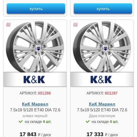
купить
купить
АРТИКУЛ:
601286
АРТИКУЛ:
601287
КиК Марвел
КиК Марвел
7.5x19 5/120 ET40 DIA 72.6
7.5x19 5/120 ET40 DIA 72.6
алмаз чeрный
Дарк платинум
на складе
4 шт.
на складе
4 шт.
17 843
17 333
₽ / диск
₽ / диск