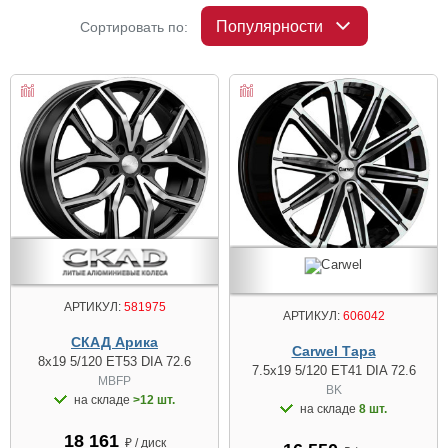
Популярности
Сортировать по:
АРТИКУЛ:
581975
АРТИКУЛ:
606042
СКАД Арика
Carwel Тара
8x19 5/120 ET53 DIA 72.6
7.5x19 5/120 ET41 DIA 72.6
MBFP
BK
на складе
>12 шт.
на складе
8 шт.
18 161
₽ / диск