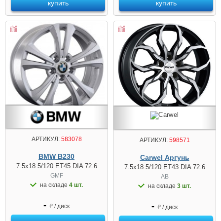
купить
купить
АРТИКУЛ:
583078
АРТИКУЛ:
598571
BMW B230
Carwel Аргунь
7.5x18 5/120 ET45 DIA 72.6
7.5x18 5/120 ET43 DIA 72.6
GMF
AB
на складе
4 шт.
на складе
3 шт.
-
-
₽ / диск
₽ / диск