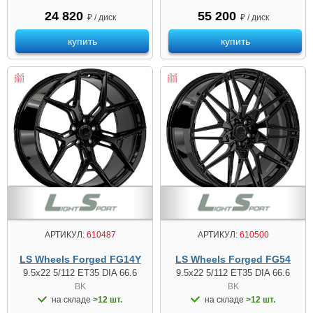
24 820
55 200
₽ / диск
₽ / диск
купить
купить
АРТИКУЛ:
610487
АРТИКУЛ:
610500
LS Wheels Forged FG14Y
LS Wheels Forged FG54
9.5x22 5/112 ET35 DIA 66.6
9.5x22 5/112 ET35 DIA 66.6
BK
BK
на складе
>12 шт.
на складе
>12 шт.