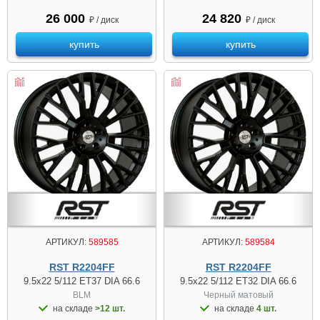
26 000
24 820
₽ / диск
₽ / диск
купить
купить
АРТИКУЛ:
589585
АРТИКУЛ:
589584
RST R2204FF
RST R2204FF
9.5x22 5/112 ET37 DIA 66.6
9.5x22 5/112 ET32 DIA 66.6
BLM
Черный матовый
на складе
>12 шт.
на складе
4 шт.