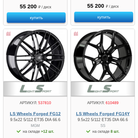
55 200
55 200
₽ / диск
₽ / диск
купить
купить
АРТИКУЛ:
537810
АРТИКУЛ:
610489
LS Wheels Forged FG12
LS Wheels Forged FG14Y
9.5x22 5/112 ET35 DIA 66.6
9.5x22 5/112 ET35 DIA 66.6
MGM
SS
на складе
>12 шт.
на складе
8 шт.