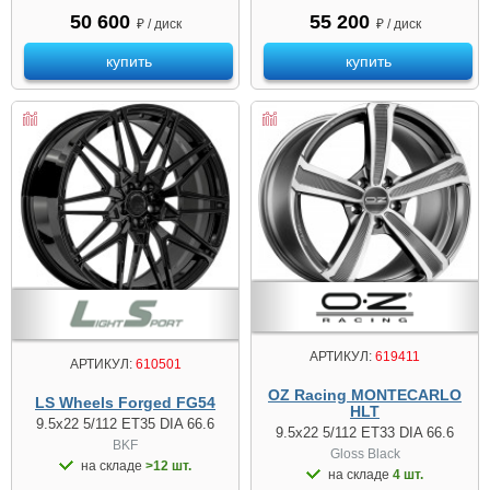
50 600
55 200
₽ / диск
₽ / диск
купить
купить
АРТИКУЛ:
619411
АРТИКУЛ:
610501
OZ Racing MONTECARLO
LS Wheels Forged FG54
HLT
9.5x22 5/112 ET35 DIA 66.6
9.5x22 5/112 ET33 DIA 66.6
BKF
Gloss Black
на складе
>12 шт.
на складе
4 шт.