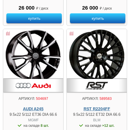
26 000
26 000
₽ / диск
₽ / диск
купить
купить
АРТИКУЛ:
504697
АРТИКУЛ:
589583
AUDI A245
RST R2204FF
9.5x22 5/112 ET36 DIA 66.6
9.5x22 5/112 ET32 DIA 66.6
MGMF
BLM
на складе
8 шт.
на складе
>12 шт.