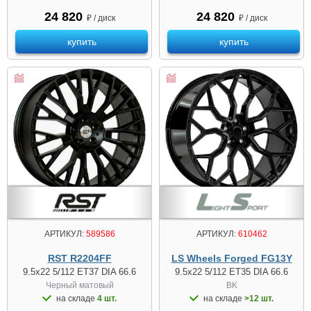
24 820
24 820
₽ / диск
₽ / диск
купить
купить
АРТИКУЛ:
589586
АРТИКУЛ:
610462
RST R2204FF
LS Wheels Forged FG13Y
9.5x22 5/112 ET37 DIA 66.6
9.5x22 5/112 ET35 DIA 66.6
Черный матовый
BK
на складе
4 шт.
на складе
>12 шт.