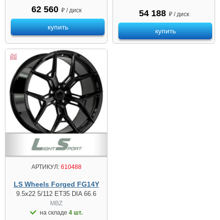
62 560
₽ / диск
54 188
₽ / диск
купить
купить
АРТИКУЛ:
610488
LS Wheels Forged FG14Y
9.5x22 5/112 ET35 DIA 66.6
MBZ
на складе
4 шт.