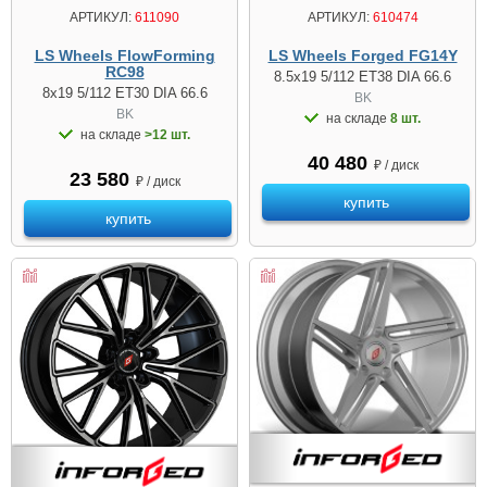
АРТИКУЛ:
610474
АРТИКУЛ:
611090
LS Wheels Forged FG14Y
LS Wheels FlowForming
RC98
8.5x19 5/112 ET38 DIA 66.6
8x19 5/112 ET30 DIA 66.6
BK
BK
на складе
8 шт.
на складе
>12 шт.
40 480
₽ / диск
23 580
₽ / диск
купить
купить