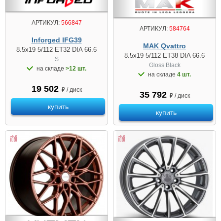
АРТИКУЛ:
566847
АРТИКУЛ:
584764
Inforged IFG39
MAK Qvattro
8.5x19 5/112 ET32 DIA 66.6
8.5x19 5/112 ET38 DIA 66.6
S
Gloss Black
на складе
>12 шт.
на складе
4 шт.
19 502
₽ / диск
35 792
₽ / диск
купить
купить