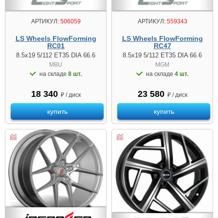
АРТИКУЛ:
506059
АРТИКУЛ:
559343
LS Wheels FlowForming
LS Wheels FlowForming
RC01
RC47
8.5x19 5/112 ET35 DIA 66.6
8.5x19 5/112 ET35 DIA 66.6
MBU
MGM
на складе
8 шт.
на складе
4 шт.
18 340
23 580
₽ / диск
₽ / диск
купить
купить