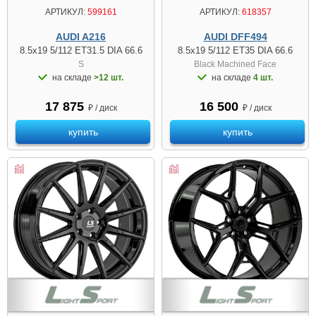
АРТИКУЛ:
599161
АРТИКУЛ:
618357
AUDI A216
AUDI DFF494
8.5x19 5/112 ET31.5 DIA 66.6
8.5x19 5/112 ET35 DIA 66.6
S
Black Machined Face
на складе
>12 шт.
на складе
4 шт.
17 875
16 500
₽ / диск
₽ / диск
купить
купить