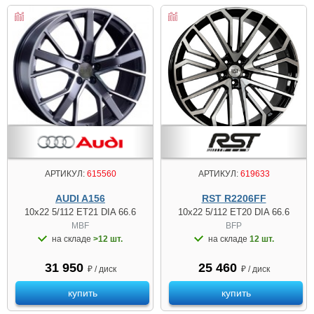
АРТИКУЛ:
615560
АРТИКУЛ:
619633
AUDI A156
RST R2206FF
10x22 5/112 ET21 DIA 66.6
10x22 5/112 ET20 DIA 66.6
MBF
BFP
на складе
>12 шт.
на складе
12 шт.
31 950
25 460
₽ / диск
₽ / диск
купить
купить