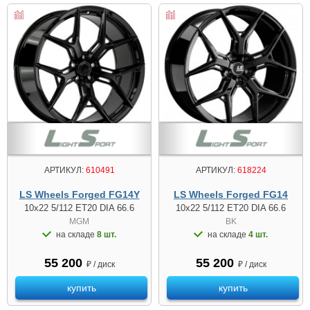
АРТИКУЛ:
610491
АРТИКУЛ:
618224
LS Wheels Forged FG14Y
LS Wheels Forged FG14
10x22 5/112 ET20 DIA 66.6
10x22 5/112 ET20 DIA 66.6
MGM
BK
на складе
8 шт.
на складе
4 шт.
55 200
55 200
₽ / диск
₽ / диск
купить
купить