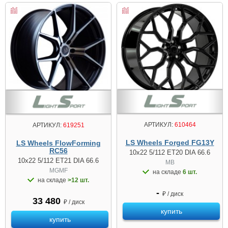
АРТИКУЛ:
610464
АРТИКУЛ:
619251
LS Wheels Forged FG13Y
LS Wheels FlowForming
RC56
10x22 5/112 ET20 DIA 66.6
10x22 5/112 ET21 DIA 66.6
MB
MGMF
на складе
6 шт.
на складе
>12 шт.
-
₽ / диск
33 480
₽ / диск
купить
купить