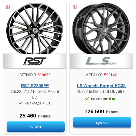
АРТИКУЛ:
592142
АРТИКУЛ:
619632
LS Wheels Forget FG35
RST R2206FF
10x22 5/112 ET18 DIA 66.6
10x22 5/112 ET20 DIA 66.6
BD
на складе
8 шт.
на складе
4 шт.
126 500
₽ / диск
25 460
₽ / диск
купить
купить