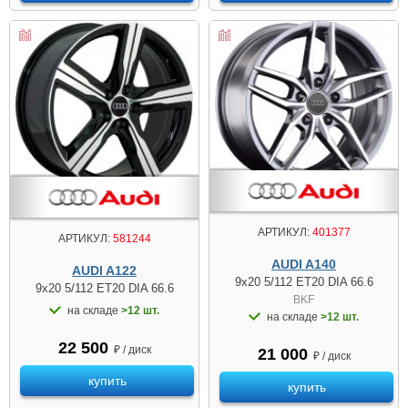
АРТИКУЛ:
401377
АРТИКУЛ:
581244
AUDI A140
AUDI A122
9x20 5/112 ET20 DIA 66.6
9x20 5/112 ET20 DIA 66.6
BKF
на складе
>12 шт.
на складе
>12 шт.
22 500
₽ / диск
21 000
₽ / диск
купить
купить